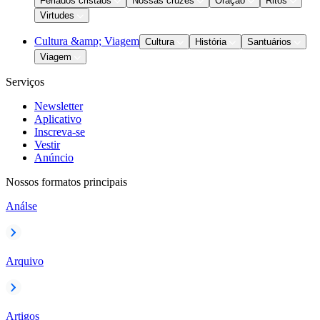
Feriados cristãos
Nossas cruzes
Oração
Ritos
Virtudes
Cultura &amp; Viagem
Cultura
História
Santuários
Viagem
Serviços
Newsletter
Aplicativo
Inscreva-se
Vestir
Anúncio
Nossos formatos principais
Análse
Arquivo
Artigos