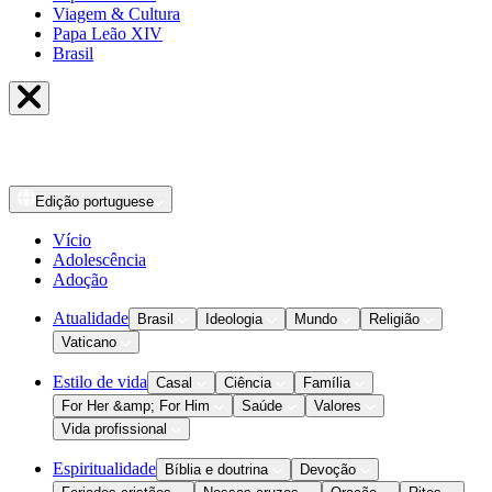
Viagem & Cultura
Papa Leão XIV
Brasil
Edição
portuguese
Vício
Adolescência
Adoção
Atualidade
Brasil
Ideologia
Mundo
Religião
Vaticano
Estilo de vida
Casal
Ciência
Família
For Her &amp; For Him
Saúde
Valores
Vida profissional
Espiritualidade
Bíblia e doutrina
Devoção