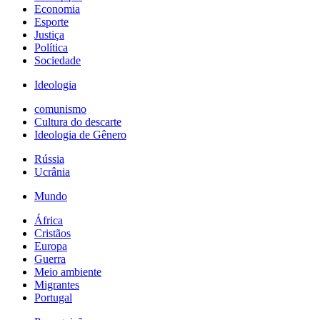
Economia
Esporte
Justiça
Política
Sociedade
Ideologia
comunismo
Cultura do descarte
Ideologia de Gênero
Rússia
Ucrânia
Mundo
África
Cristãos
Europa
Guerra
Meio ambiente
Migrantes
Portugal