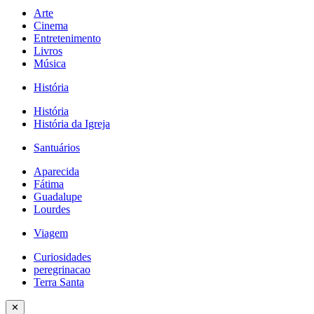
Arte
Cinema
Entretenimento
Livros
Música
História
História
História da Igreja
Santuários
Aparecida
Fátima
Guadalupe
Lourdes
Viagem
Curiosidades
peregrinacao
Terra Santa
✕