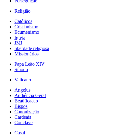
Perseguição
Religião
Católicos
Cristianismo
Ecumenismo
Igreja
JMJ
liberdade religiosa
Missionários
Papa Leão XIV
Sínodo
Vaticano
Angelus
Audiência Geral
Beatificacao
Bispos
Canonização
Cardeais
Conclave
Casal