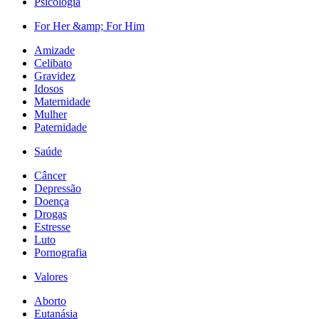
Psicologia
For Her &amp; For Him
Amizade
Celibato
Gravidez
Idosos
Maternidade
Mulher
Paternidade
Saúde
Câncer
Depressão
Doença
Drogas
Estresse
Luto
Pornografia
Valores
Aborto
Eutanásia