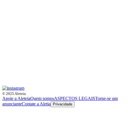
© 2025 Aleteia
Apoie a Aleteia
Quem somos
ASPECTOS LEGAIS
Torne-se um
anunciante
Contate a Aletia
Privacidade