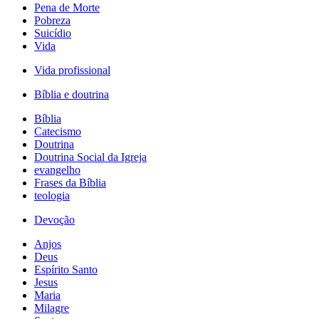
Pena de Morte
Pobreza
Suicídio
Vida
Vida profissional
Bíblia e doutrina
Bíblia
Catecismo
Doutrina
Doutrina Social da Igreja
evangelho
Frases da Bíblia
teologia
Devoção
Anjos
Deus
Espírito Santo
Jesus
Maria
Milagre