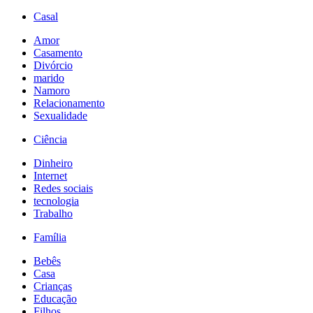
Casal
Amor
Casamento
Divórcio
marido
Namoro
Relacionamento
Sexualidade
Ciência
Dinheiro
Internet
Redes sociais
tecnologia
Trabalho
Família
Bebês
Casa
Crianças
Educação
Filhos