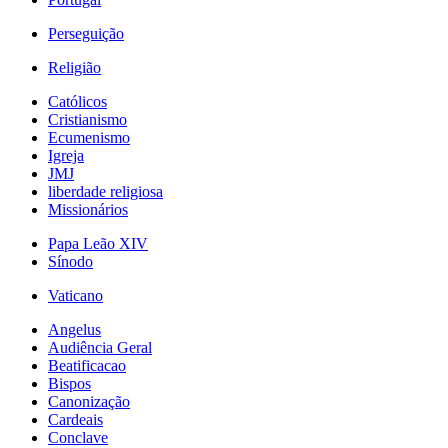
Perseguição
Religião
Católicos
Cristianismo
Ecumenismo
Igreja
JMJ
liberdade religiosa
Missionários
Papa Leão XIV
Sínodo
Vaticano
Angelus
Audiência Geral
Beatificacao
Bispos
Canonização
Cardeais
Conclave