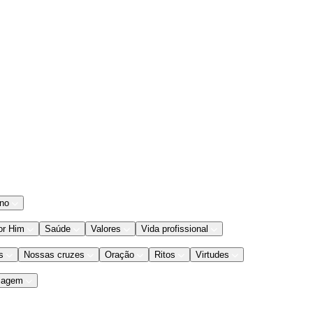
ano
or Him
Saúde
Valores
Vida profissional
s
Nossas cruzes
Oração
Ritos
Virtudes
iagem