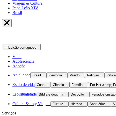
Viagem & Cultura
Papa Leão XIV
Brasil
Edição
portuguese
Vício
Adolescência
Adoção
Atualidade
Brasil
Ideologia
Mundo
Religião
Vatic
Estilo de vida
Casal
Ciência
Família
For Her &amp; F
Espiritualidade
Bíblia e doutrina
Devoção
Feriados cristão
Cultura &amp; Viagem
Cultura
História
Santuários
V
Serviços