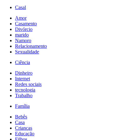
Casal
Amor
Casamento
Divórcio
marido
Namoro
Relacionamento
Sexualidade
Ciência
Dinheiro
Internet
Redes sociais
tecnologia
Trabalho
Família
Bebês
Casa
Crianças
Educação
Filhos