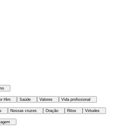
ano
or Him
Saúde
Valores
Vida profissional
s
Nossas cruzes
Oração
Ritos
Virtudes
iagem