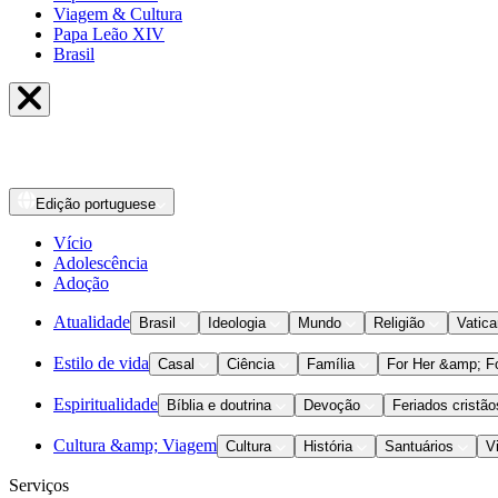
Viagem & Cultura
Papa Leão XIV
Brasil
Edição
portuguese
Vício
Adolescência
Adoção
Atualidade
Brasil
Ideologia
Mundo
Religião
Vatic
Estilo de vida
Casal
Ciência
Família
For Her &amp; F
Espiritualidade
Bíblia e doutrina
Devoção
Feriados cristão
Cultura &amp; Viagem
Cultura
História
Santuários
V
Serviços