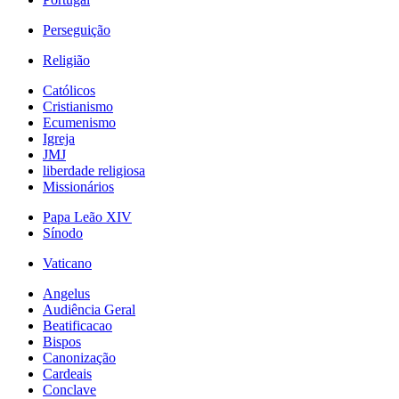
Perseguição
Religião
Católicos
Cristianismo
Ecumenismo
Igreja
JMJ
liberdade religiosa
Missionários
Papa Leão XIV
Sínodo
Vaticano
Angelus
Audiência Geral
Beatificacao
Bispos
Canonização
Cardeais
Conclave