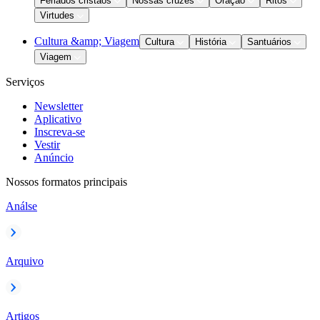
Feriados cristãos
Nossas cruzes
Oração
Ritos
Virtudes
Cultura &amp; Viagem
Cultura
História
Santuários
Viagem
Serviços
Newsletter
Aplicativo
Inscreva-se
Vestir
Anúncio
Nossos formatos principais
Análse
Arquivo
Artigos