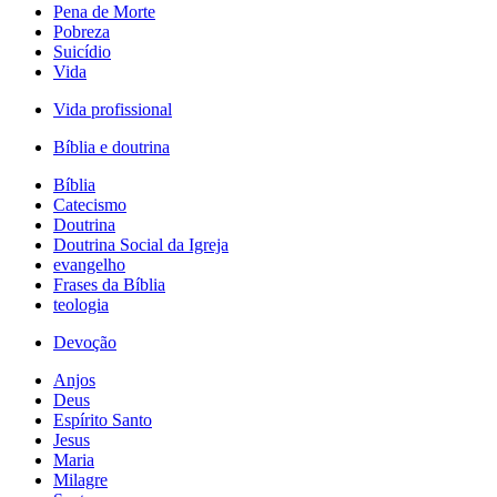
Pena de Morte
Pobreza
Suicídio
Vida
Vida profissional
Bíblia e doutrina
Bíblia
Catecismo
Doutrina
Doutrina Social da Igreja
evangelho
Frases da Bíblia
teologia
Devoção
Anjos
Deus
Espírito Santo
Jesus
Maria
Milagre