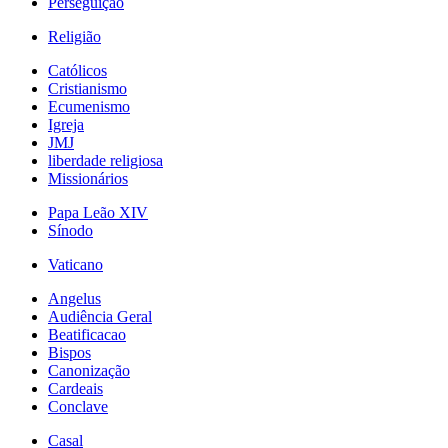
Perseguição
Religião
Católicos
Cristianismo
Ecumenismo
Igreja
JMJ
liberdade religiosa
Missionários
Papa Leão XIV
Sínodo
Vaticano
Angelus
Audiência Geral
Beatificacao
Bispos
Canonização
Cardeais
Conclave
Casal