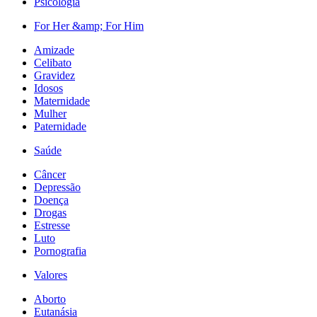
Psicologia
For Her &amp; For Him
Amizade
Celibato
Gravidez
Idosos
Maternidade
Mulher
Paternidade
Saúde
Câncer
Depressão
Doença
Drogas
Estresse
Luto
Pornografia
Valores
Aborto
Eutanásia