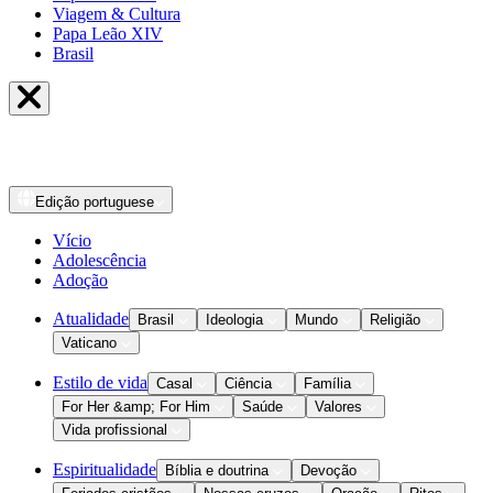
Viagem & Cultura
Papa Leão XIV
Brasil
Edição
portuguese
Vício
Adolescência
Adoção
Atualidade
Brasil
Ideologia
Mundo
Religião
Vaticano
Estilo de vida
Casal
Ciência
Família
For Her &amp; For Him
Saúde
Valores
Vida profissional
Espiritualidade
Bíblia e doutrina
Devoção