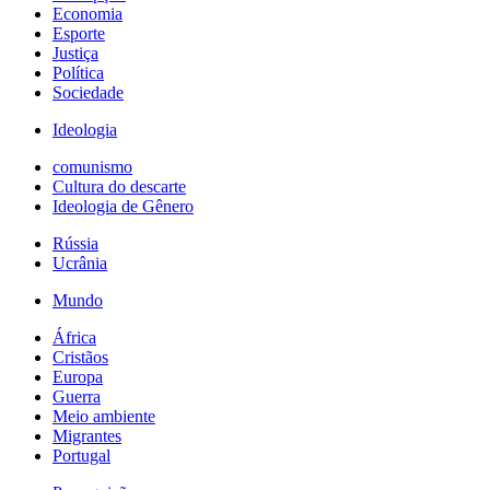
Economia
Esporte
Justiça
Política
Sociedade
Ideologia
comunismo
Cultura do descarte
Ideologia de Gênero
Rússia
Ucrânia
Mundo
África
Cristãos
Europa
Guerra
Meio ambiente
Migrantes
Portugal