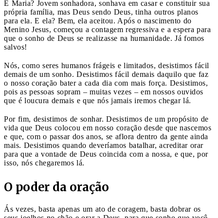
E Maria? Jovem sonhadora, sonhava em casar e constituir sua
própria família, mas Deus sendo Deus, tinha outros planos
para ela. E ela? Bem, ela aceitou. Após o nascimento do
Menino Jesus, começou a contagem regressiva e a espera para
que o sonho de Deus se realizasse na humanidade. Já fomos
salvos!
Nós, como seres humanos frágeis e limitados, desistimos fácil
demais de um sonho. Desistimos fácil demais daquilo que faz
o nosso coração bater a cada dia com mais força. Desistimos,
pois as pessoas sopram – muitas vezes – em nossos ouvidos
que é loucura demais e que nós jamais iremos chegar lá.
Por fim, desistimos de sonhar. Desistimos de um propósito de
vida que Deus colocou em nosso coração desde que nascemos
e que, com o passar dos anos, se aflora dentro da gente ainda
mais. Desistimos quando deveríamos batalhar, acreditar orar
para que a vontade de Deus coincida com a nossa, e que, por
isso, nós chegaremos lá.
O poder da oração
Ás vezes, basta apenas um ato de coragem, basta dobrar os
seus joelhos no chão e orar a Deus, para que sonho que você