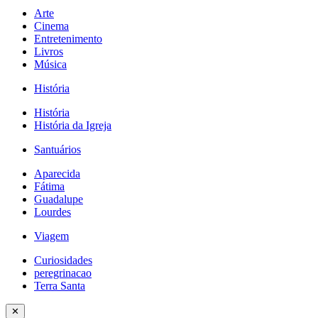
Arte
Cinema
Entretenimento
Livros
Música
História
História
História da Igreja
Santuários
Aparecida
Fátima
Guadalupe
Lourdes
Viagem
Curiosidades
peregrinacao
Terra Santa
✕