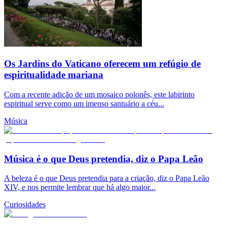
Os Jardins do Vaticano oferecem um refúgio de
espiritualidade mariana
Com a recente adição de um mosaico polonês, este labirinto
espiritual serve como um imenso santuário a céu...
Música
Música é o que Deus pretendia, diz o Papa Leão
A beleza é o que Deus pretendia para a criação, diz o Papa Leão
XIV, e nos permite lembrar que há algo maior...
Curiosidades