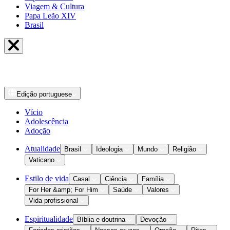
Viagem & Cultura
Papa Leão XIV
Brasil
Edição
portuguese
Vício
Adolescência
Adoção
Atualidade
Brasil
Ideologia
Mundo
Religião
Vaticano
Estilo de vida
Casal
Ciência
Família
For Her &amp; For Him
Saúde
Valores
Vida profissional
Espiritualidade
Bíblia e doutrina
Devoção