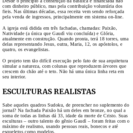
Desde o princípio a construção da basílica é financiada não
com dinheiro público, mas pela contribuição voluntária dos
fieis. Nas últimas décadas, essa receita vem sendo reforçada
pela venda de ingressos, principalmente em sistema on-line.
A igreja está didida em três fachadas, chamadas: Paixão,
Natividade (a única que Gaudì viu concluída) e Glória,
atualmente em construção. Quando pronta, terá 18 torres, uma
delas representando Jesus, outra, Maria, 12, os apóstolos, e
quatro, os evangelistas.
O projeto tem tão difícil execução pelo fato de sua arquitetura
simular a natureza, com colunas que reproduzem árvores que
crescem do chão até o teto. Não há uma única linha reta em
seu interior.
ESCULTURAS REALISTAS
Sabe aqueles quadros Sudoku, de preencher no suplemento do
jornal? Na fachada Paixão há um deles em bronze, no qual a
soma de todas as linhas dá 33, idade da morte de Cristo. Suas
esculturas – outro talento do gênio Gaudì – foram feitas com o
máximo de realismo, usando pessoas reais, bonecos e até
esqueletos como modelos.