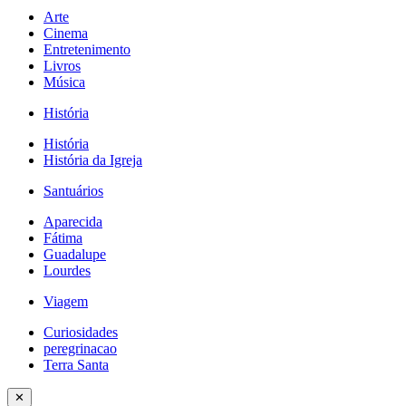
Arte
Cinema
Entretenimento
Livros
Música
História
História
História da Igreja
Santuários
Aparecida
Fátima
Guadalupe
Lourdes
Viagem
Curiosidades
peregrinacao
Terra Santa
✕