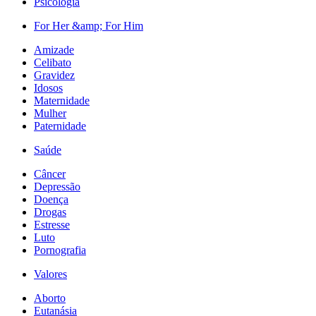
Psicologia
For Her &amp; For Him
Amizade
Celibato
Gravidez
Idosos
Maternidade
Mulher
Paternidade
Saúde
Câncer
Depressão
Doença
Drogas
Estresse
Luto
Pornografia
Valores
Aborto
Eutanásia