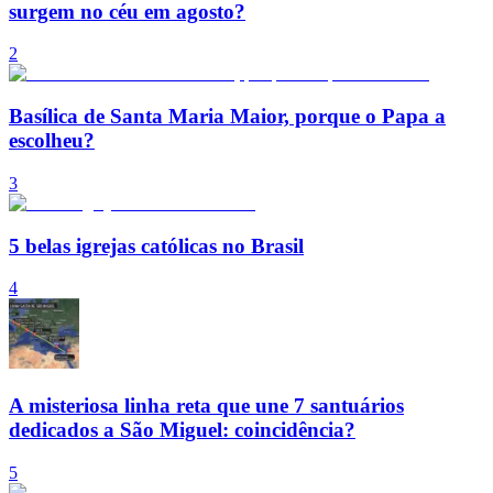
surgem no céu em agosto?
2
Basílica de Santa Maria Maior, porque o Papa a
escolheu?
3
5 belas igrejas católicas no Brasil
4
A misteriosa linha reta que une 7 santuários
dedicados a São Miguel: coincidência?
5