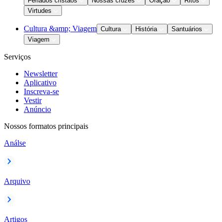
Feriados cristãos
Nossas cruzes
Oração
Ritos
Virtudes
Cultura &amp; Viagem
Cultura
História
Santuários
Viagem
Serviços
Newsletter
Aplicativo
Inscreva-se
Vestir
Anúncio
Nossos formatos principais
Análse
Arquivo
Artigos