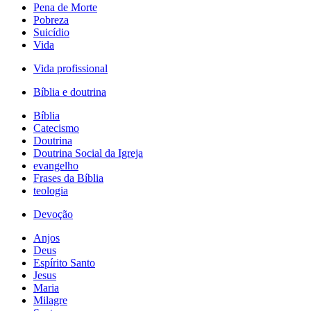
Pena de Morte
Pobreza
Suicídio
Vida
Vida profissional
Bíblia e doutrina
Bíblia
Catecismo
Doutrina
Doutrina Social da Igreja
evangelho
Frases da Bíblia
teologia
Devoção
Anjos
Deus
Espírito Santo
Jesus
Maria
Milagre