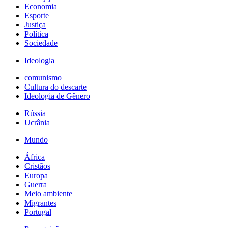
Economia
Esporte
Justiça
Política
Sociedade
Ideologia
comunismo
Cultura do descarte
Ideologia de Gênero
Rússia
Ucrânia
Mundo
África
Cristãos
Europa
Guerra
Meio ambiente
Migrantes
Portugal