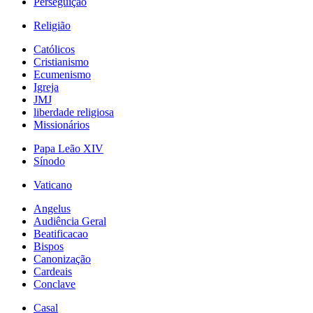
Perseguição
Religião
Católicos
Cristianismo
Ecumenismo
Igreja
JMJ
liberdade religiosa
Missionários
Papa Leão XIV
Sínodo
Vaticano
Angelus
Audiência Geral
Beatificacao
Bispos
Canonização
Cardeais
Conclave
Casal