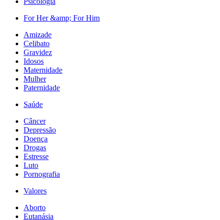
Psicologia
For Her &amp; For Him
Amizade
Celibato
Gravidez
Idosos
Maternidade
Mulher
Paternidade
Saúde
Câncer
Depressão
Doença
Drogas
Estresse
Luto
Pornografia
Valores
Aborto
Eutanásia