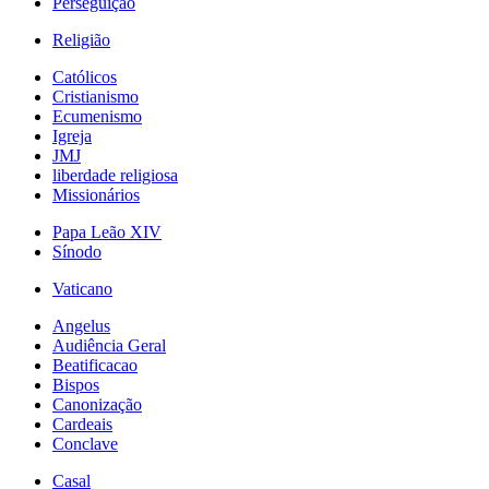
Perseguição
Religião
Católicos
Cristianismo
Ecumenismo
Igreja
JMJ
liberdade religiosa
Missionários
Papa Leão XIV
Sínodo
Vaticano
Angelus
Audiência Geral
Beatificacao
Bispos
Canonização
Cardeais
Conclave
Casal