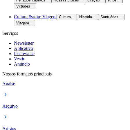
Feriados cristãos
Nossas cruzes
Oração
Ritos
Virtudes
Cultura &amp; Viagem
Cultura
História
Santuários
Viagem
Serviços
Newsletter
Aplicativo
Inscreva-se
Vestir
Anúncio
Nossos formatos principais
Análse
Arquivo
Artigos