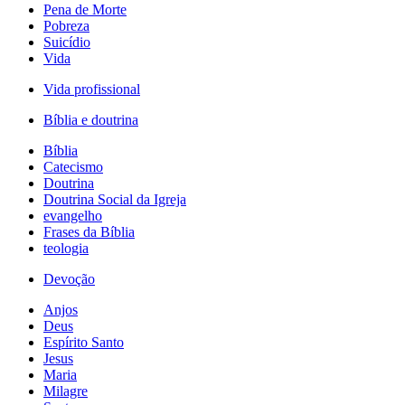
Pena de Morte
Pobreza
Suicídio
Vida
Vida profissional
Bíblia e doutrina
Bíblia
Catecismo
Doutrina
Doutrina Social da Igreja
evangelho
Frases da Bíblia
teologia
Devoção
Anjos
Deus
Espírito Santo
Jesus
Maria
Milagre