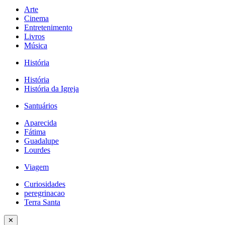
Arte
Cinema
Entretenimento
Livros
Música
História
História
História da Igreja
Santuários
Aparecida
Fátima
Guadalupe
Lourdes
Viagem
Curiosidades
peregrinacao
Terra Santa
✕