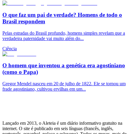
O que faz um pai de verdade? Homens de todo o
Brasil respondem
Pelas estradas do Brasil profundo, homens simples revelam que a
verdadeira paternidade vai muito além do...
Ciência
O homem que inventou a genética era agostiniano
(como o Papa)
Gregor Mendel nasceu em 20 de julho de 1822. Ele se tornou um
frade agostiniano, cultivou ervilhas em um...
Lançado em 2013, o Aleteia é um diário informativo gratuito na
internet. O site é publicado em seis línguas (francês, inglês,
português, espanhol, polaco e esloveno). Todos os meses, mais de