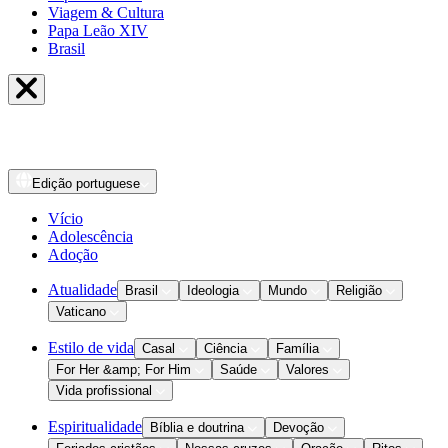
Viagem & Cultura
Papa Leão XIV
Brasil
Edição
portuguese
Vício
Adolescência
Adoção
Atualidade
Brasil
Ideologia
Mundo
Religião
Vaticano
Estilo de vida
Casal
Ciência
Família
For Her &amp; For Him
Saúde
Valores
Vida profissional
Espiritualidade
Bíblia e doutrina
Devoção