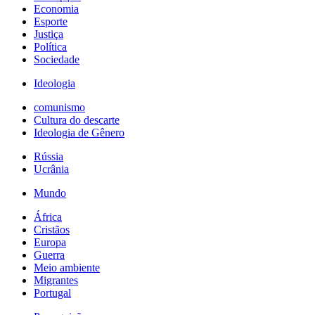
Economia
Esporte
Justiça
Política
Sociedade
Ideologia
comunismo
Cultura do descarte
Ideologia de Gênero
Rússia
Ucrânia
Mundo
África
Cristãos
Europa
Guerra
Meio ambiente
Migrantes
Portugal