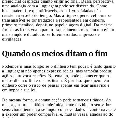
prejudicial desprezar quanto erigir no final. Dessa perspectiva,
uma analogia com a linguagem pode ser discernida. Como
bens materiais e quantificáveis, as palavras faladas não
resistem à erosão do tempo. Mas a riqueza perecível torna-se
transmissível se for traduzida e representada em dinheiro,
primeiro metálico, depois no papel e agora digital. Da mesma
forma, as letras voam para o esquecimento, mas têm um efeito
mais amplo e duradouro se forem escritas, impressas e
divulgadas.
Quando os meios ditam o fim
Podemos ir mais longe: se o dinheiro tem poder, é tanto quanto
a linguagem não apenas expressa ideias, mas também produz
ações e provoca reações. No entanto, pode acontecer que os
meios ditem o fim e o substituam. É por isso que quem tem
dinheiro corre o risco de pensar apenas em ficar mais rico e
em impor a sua lei.
Da mesma forma, a comunicação pode tornar-se tirânica. As
mensagens transmitidas indefinidamente devido ao seu valor
sensacional tendem a se impor como verdades incontornáveis e
a exercer um poder comparável e, muitas vezes, aliadas ao do