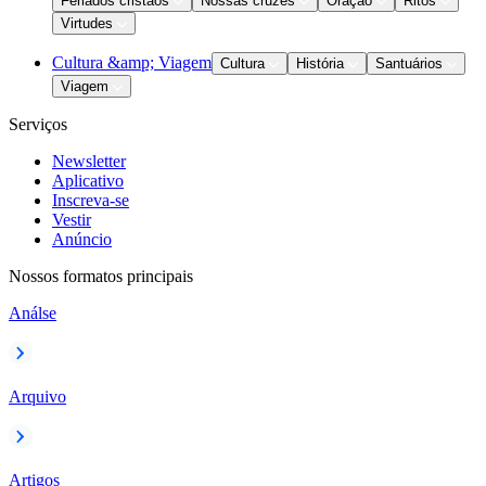
Feriados cristãos
Nossas cruzes
Oração
Ritos
Virtudes
Cultura &amp; Viagem
Cultura
História
Santuários
Viagem
Serviços
Newsletter
Aplicativo
Inscreva-se
Vestir
Anúncio
Nossos formatos principais
Análse
Arquivo
Artigos