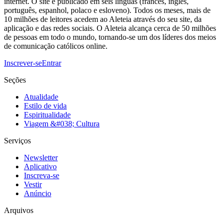
internet. O site é publicado em seis línguas (francês, inglês,
português, espanhol, polaco e esloveno). Todos os meses, mais de
10 milhões de leitores acedem ao Aleteia através do seu site, da
aplicação e das redes sociais. O Aleteia alcança cerca de 50 milhões
de pessoas em todo o mundo, tornando-se um dos líderes dos meios
de comunicação católicos online.
Inscrever-se
Entrar
Seções
Atualidade
Estilo de vida
Espiritualidade
Viagem &#038; Cultura
Serviços
Newsletter
Aplicativo
Inscreva-se
Vestir
Anúncio
Arquivos