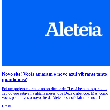
Novo site! Vocês amaram o novo azul vibrante tanto
quanto nós?
Foi um projeto enorme e nosso diretor de TI está bem mais perto do
céu do que estava há alguns meses, que Deus o abençoe. Mas, como
vocês podem ver, o novo site da Aleteia está oficialmente no ar!
Brasil