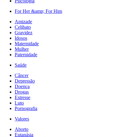
Psicologia
For Her &amp; For Him
Amizade
Celibato
Gravidez
Idosos
Maternidade
Mulher
Paternidade
Saúde
Câncer
Depressão
Doença
Drogas
Estresse
Luto
Pornografia
Valores
Aborto
Eutanásia