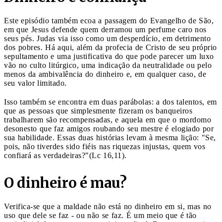
Este episódio também ecoa a passagem do Evangelho de São,
em que Jesus defende quem derramou um perfume caro nos
seus pés. Judas via isso como um desperdício, em detrimento
dos pobres. Há aqui, além da profecia de Cristo de seu próprio
sepultamento e uma justificativa do que pode parecer um luxo
vão no culto litúrgico, uma indicação da neutralidade ou pelo
menos da ambivalência do dinheiro e, em qualquer caso, de
seu valor limitado.
Isso também se encontra em duas parábolas: a dos talentos, em
que as pessoas que simplesmente fizeram os banqueiros
trabalharem são recompensadas, e aquela em que o mordomo
desonesto que faz amigos roubando seu mestre é elogiado por
sua habilidade. Essas duas histórias levam à mesma lição: "Se,
pois, não tiverdes sido fiéis nas riquezas injustas, quem vos
confiará as verdadeiras?"(Lc 16,11).
O dinheiro é mau?
Verifica-se que a maldade não está no dinheiro em si, mas no
uso que dele se faz - ou não se faz. É um meio que é tão