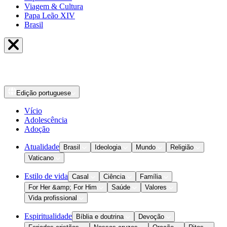
Viagem & Cultura
Papa Leão XIV
Brasil
Edição
portuguese
Vício
Adolescência
Adoção
Atualidade
Brasil
Ideologia
Mundo
Religião
Vaticano
Estilo de vida
Casal
Ciência
Família
For Her &amp; For Him
Saúde
Valores
Vida profissional
Espiritualidade
Bíblia e doutrina
Devoção