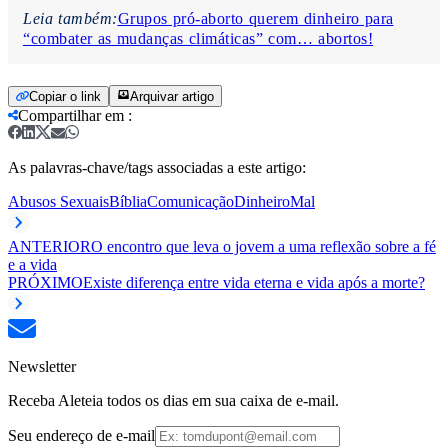
Leia também:
Grupos pró-aborto querem dinheiro para
“combater as mudanças climáticas” com… abortos!
Copiar o link
Arquivar artigo
Compartilhar em
:
As palavras-chave/tags associadas a este artigo:
Abusos Sexuais
Bíblia
Comunicação
Dinheiro
Mal
ANTERIOR
O encontro que leva o jovem a uma reflexão sobre a fé
e a vida
PRÓXIMO
Existe diferença entre vida eterna e vida após a morte?
Newsletter
Receba Aleteia todos os dias em sua caixa de e-mail.
Seu endereço de e-mail