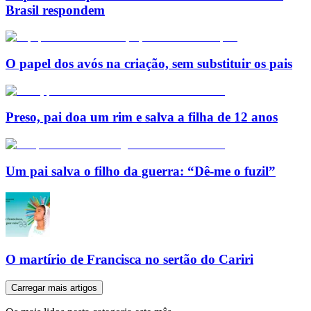
Brasil respondem
O papel dos avós na criação, sem substituir os pais
Preso, pai doa um rim e salva a filha de 12 anos
Um pai salva o filho da guerra: “Dê-me o fuzil”
O martírio de Francisca no sertão do Cariri
Carregar mais artigos