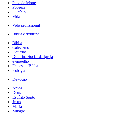
Pena de Morte
Pobreza
Suicídio
Vida
Vida profissional
Bíblia e doutrina
Bíblia
Catecismo
Doutrina
Doutrina Social da Igreja
evangelho
Frases da Bíblia
teologia
Devoção
Anjos
Deus
Espírito Santo
Jesus
Maria
Milagre