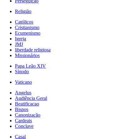
Perseguição
Religião
Católicos
Cristianismo
Ecumenismo
Igreja
JMJ
liberdade religiosa
Missionários
Papa Leão XIV
Sínodo
Vaticano
Angelus
Audiência Geral
Beatificacao
Bispos
Canonização
Cardeais
Conclave
Casal