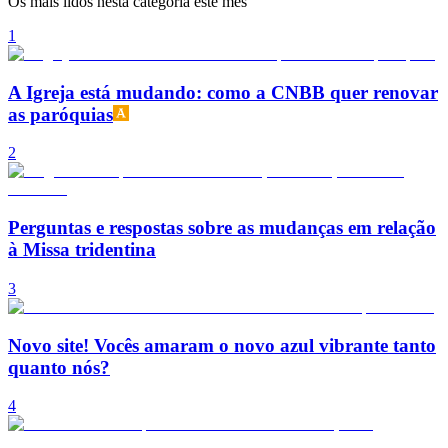
Os mais lidos nesta categoria este mês
1
A Igreja está mudando: como a CNBB quer renovar
as paróquias
2
Perguntas e respostas sobre as mudanças em relação
à Missa tridentina
3
Novo site! Vocês amaram o novo azul vibrante tanto
quanto nós?
4