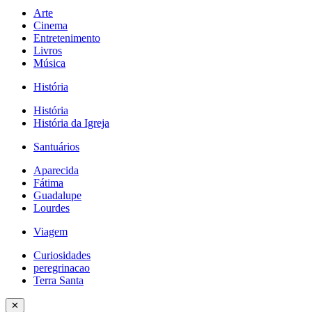
Arte
Cinema
Entretenimento
Livros
Música
História
História
História da Igreja
Santuários
Aparecida
Fátima
Guadalupe
Lourdes
Viagem
Curiosidades
peregrinacao
Terra Santa
✕