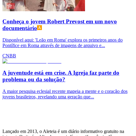
Conheça o jovem Robert Prevost em um novo
documentário
Disponível aqui: 'Leão em Roma' explora os primeiros anos do
Pontífice em Roma através de imagens de arquivo e...
CNBB
A juventude está em crise. A Igreja faz parte do
problema ou da solução?
A maior pesquisa eclesial recente mapeia a mente e o coração dos
jovens brasileiros, revelando uma geração que...
Lançado em 2013, o Aleteia é um diário informativo gratuito na