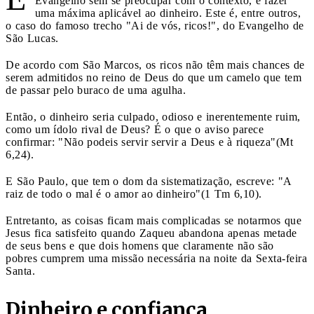
Evangelho sem se preocupar com o contexto, e fazer
uma máxima aplicável ao dinheiro. Este é, entre outros,
o caso do famoso trecho "Ai de vós, ricos!", do Evangelho de
São Lucas.
De acordo com São Marcos, os ricos não têm mais chances de
serem admitidos no reino de Deus do que um camelo que tem
de passar pelo buraco de uma agulha.
Então, o dinheiro seria culpado, odioso e inerentemente ruim,
como um ídolo rival de Deus? É o que o aviso parece
confirmar: "Não podeis servir servir a Deus e à riqueza"(Mt
6,24).
E São Paulo, que tem o dom da sistematização, escreve: "A
raiz de todo o mal é o amor ao dinheiro"(1 Tm 6,10).
Entretanto, as coisas ficam mais complicadas se notarmos que
Jesus fica satisfeito quando Zaqueu abandona apenas metade
de seus bens e que dois homens que claramente não são
pobres cumprem uma missão necessária na noite da Sexta-feira
Santa.
Dinheiro e confiança