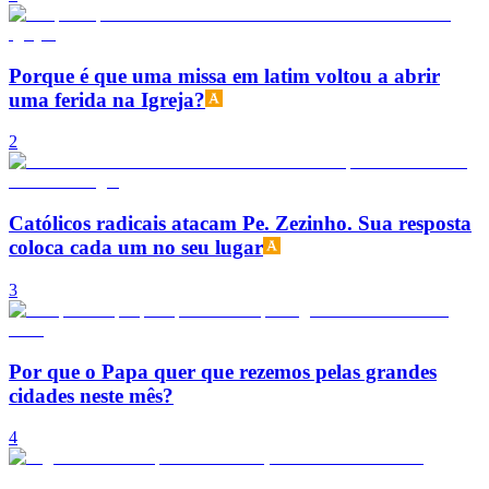
Porque é que uma missa em latim voltou a abrir
uma ferida na Igreja?
2
Católicos radicais atacam Pe. Zezinho. Sua resposta
coloca cada um no seu lugar
3
Por que o Papa quer que rezemos pelas grandes
cidades neste mês?
4