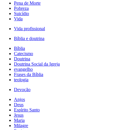
Pena de Morte
Pobreza
Suicídio
Vida
Vida profissional
Bíblia e doutrina
Bíblia
Catecismo
Doutrina
Doutrina Social da Igreja
evangelho
Frases da Bíblia
teologia
Devoção
Anjos
Deus
Espírito Santo
Jesus
Maria
Milagre