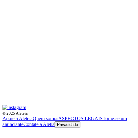
© 2025 Aleteia
Apoie a Aleteia
Quem somos
ASPECTOS LEGAIS
Torne-se um
anunciante
Contate a Aletia
Privacidade