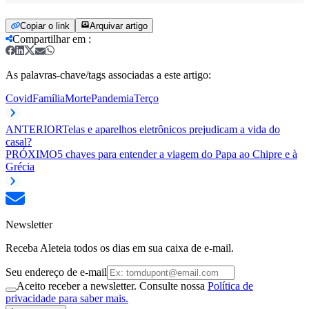
Copiar o link
Arquivar artigo
Compartilhar em
:
As palavras-chave/tags associadas a este artigo:
Covid
Família
Morte
Pandemia
Terço
ANTERIOR
Telas e aparelhos eletrônicos prejudicam a vida do
casal?
PRÓXIMO
5 chaves para entender a viagem do Papa ao Chipre e à
Grécia
Newsletter
Receba Aleteia todos os dias em sua caixa de e-mail.
Seu endereço de e-mail
Aceito receber a newsletter. Consulte nossa
Política de
privacidade para saber mais.