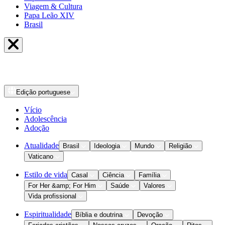
Viagem & Cultura
Papa Leão XIV
Brasil
Edição
portuguese
Vício
Adolescência
Adoção
Atualidade
Brasil
Ideologia
Mundo
Religião
Vaticano
Estilo de vida
Casal
Ciência
Família
For Her &amp; For Him
Saúde
Valores
Vida profissional
Espiritualidade
Bíblia e doutrina
Devoção