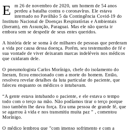
E
m 26 de novembro de 2020, um homem de 54 anos
perdeu a batalha contra o coronavírus. Ele estava
internado no Pavilhão 5 da Contingência Covid-19 do
Instituto Nacional de Doenças Respiratórias e Ambientais
(Ineram), em Assunção, Paraguai. Mas ele não queria ir
embora sem se despedir de seus entes queridos.
A história dele se soma à de milhares de pessoas que perderam
a vida por causa dessa doença. Porém, seu testemunho de fé e
sua vontade de viver deixaram marcas indeléveis nos médicos
que cuidaram dele.
O pneumologista Carlos Morínigo, chefe do isolamento do
Ineram, ficou emocionado com a morte do homem. Então,
resolveu revelar detalhes da luta particular do paciente, que
faleceu enquanto os médicos o intubavam.
“A gente estava intubando o paciente, e ele estava o tempo
todo com o terço na mão. Não podíamos tirar o terço porque
isso também lhe dava força. Era uma pessoa de grande fé, que
se agarrou à vida e nos transmitiu muita paz ” , comentou
Morínigo.
O médico lembrou que "com imenso sofrimento e com a