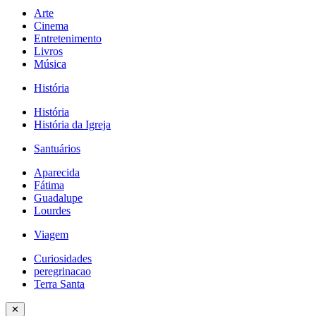
Arte
Cinema
Entretenimento
Livros
Música
História
História
História da Igreja
Santuários
Aparecida
Fátima
Guadalupe
Lourdes
Viagem
Curiosidades
peregrinacao
Terra Santa
✕