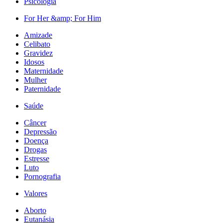
Psicologia
For Her &amp; For Him
Amizade
Celibato
Gravidez
Idosos
Maternidade
Mulher
Paternidade
Saúde
Câncer
Depressão
Doença
Drogas
Estresse
Luto
Pornografia
Valores
Aborto
Eutanásia