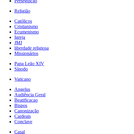
Perseguição
Religião
Católicos
Cristianismo
Ecumenismo
Igreja
JMJ
liberdade religiosa
Missionários
Papa Leão XIV
Sínodo
Vaticano
Angelus
Audiência Geral
Beatificacao
Bispos
Canonização
Cardeais
Conclave
Casal