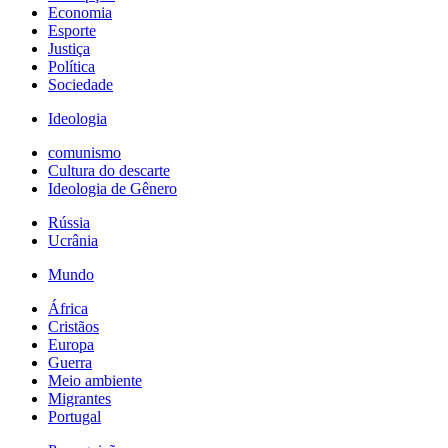
Economia
Esporte
Justiça
Política
Sociedade
Ideologia
comunismo
Cultura do descarte
Ideologia de Gênero
Rússia
Ucrânia
Mundo
África
Cristãos
Europa
Guerra
Meio ambiente
Migrantes
Portugal