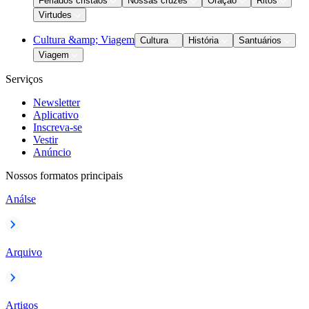
Feriados cristãos
Nossas cruzes
Oração
Ritos
Virtudes
Cultura &amp; Viagem
Cultura
História
Santuários
Viagem
Serviços
Newsletter
Aplicativo
Inscreva-se
Vestir
Anúncio
Nossos formatos principais
Análse
Arquivo
Artigos