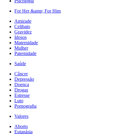
Psicologia
For Her &amp; For Him
Amizade
Celibato
Gravidez
Idosos
Maternidade
Mulher
Paternidade
Saúde
Câncer
Depressão
Doença
Drogas
Estresse
Luto
Pornografia
Valores
Aborto
Eutanásia