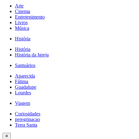
Arte
Cinema
Entretenimento
Livros
Música
História
História
História da Igreja
Santuários
Aparecida
Fátima
Guadalupe
Lourdes
Viagem
Curiosidades
peregrinacao
Terra Santa
✕