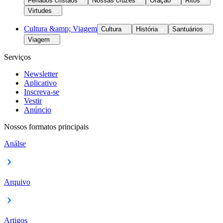
Feriados cristãos
Nossas cruzes
Oração
Ritos
Virtudes
Cultura &amp; Viagem
Cultura
História
Santuários
Viagem
Serviços
Newsletter
Aplicativo
Inscreva-se
Vestir
Anúncio
Nossos formatos principais
Análse
Arquivo
Artigos