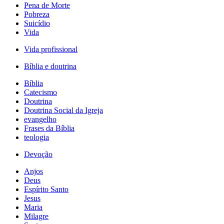
Pena de Morte
Pobreza
Suicídio
Vida
Vida profissional
Bíblia e doutrina
Bíblia
Catecismo
Doutrina
Doutrina Social da Igreja
evangelho
Frases da Bíblia
teologia
Devoção
Anjos
Deus
Espírito Santo
Jesus
Maria
Milagre