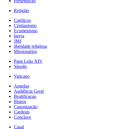
Perseguição
Religião
Católicos
Cristianismo
Ecumenismo
Igreja
JMJ
liberdade religiosa
Missionários
Papa Leão XIV
Sínodo
Vaticano
Angelus
Audiência Geral
Beatificacao
Bispos
Canonização
Cardeais
Conclave
Casal