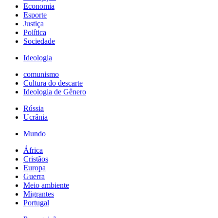
Economia
Esporte
Justiça
Política
Sociedade
Ideologia
comunismo
Cultura do descarte
Ideologia de Gênero
Rússia
Ucrânia
Mundo
África
Cristãos
Europa
Guerra
Meio ambiente
Migrantes
Portugal