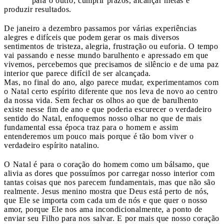
para o outro, cumprir prazos, alcançar metas e
produzir resultados.
De janeiro a dezembro passamos por várias experiências
alegres e difíceis que podem gerar os mais diversos
sentimentos de tristeza, alegria, frustração ou euforia. O tempo
vai passando e nesse mundo barulhento e apressado em que
vivemos, percebemos que precisamos de silêncio e de uma paz
interior que parece difícil de ser alcançada.
Mas, no final do ano, algo parece mudar, experimentamos com
o Natal certo espírito diferente que nos leva de novo ao centro
da nossa vida. Sem fechar os olhos ao que de barulhento
existe nesse fim de ano e que poderia escurecer o verdadeiro
sentido do Natal, enfoquemos nosso olhar no que de mais
fundamental essa época traz para o homem e assim
entenderemos um pouco mais porque é tão bom viver o
verdadeiro espírito natalino.
O Natal é para o coração do homem como um bálsamo, que
alivia as dores que possuímos por carregar nosso interior com
tantas coisas que nos parecem fundamentais, mas que não são
realmente. Jesus menino mostra que Deus está perto de nós,
que Ele se importa com cada um de nós e que quer o nosso
amor, porque Ele nos ama incondicionalmente, a ponto de
enviar seu Filho para nos salvar. E por mais que nosso coração