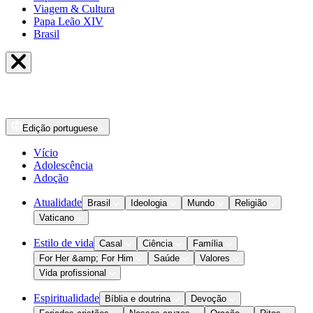
Viagem & Cultura
Papa Leão XIV
Brasil
Edição
portuguese
Vício
Adolescência
Adoção
Atualidade
Brasil
Ideologia
Mundo
Religião
Vaticano
Estilo de vida
Casal
Ciência
Família
For Her &amp; For Him
Saúde
Valores
Vida profissional
Espiritualidade
Bíblia e doutrina
Devoção