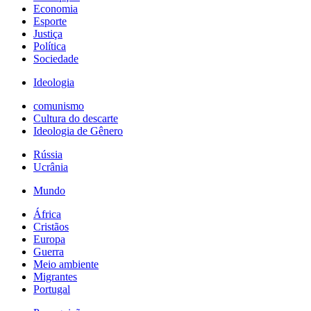
Economia
Esporte
Justiça
Política
Sociedade
Ideologia
comunismo
Cultura do descarte
Ideologia de Gênero
Rússia
Ucrânia
Mundo
África
Cristãos
Europa
Guerra
Meio ambiente
Migrantes
Portugal