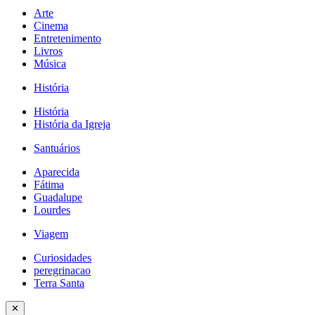
Arte
Cinema
Entretenimento
Livros
Música
História
História
História da Igreja
Santuários
Aparecida
Fátima
Guadalupe
Lourdes
Viagem
Curiosidades
peregrinacao
Terra Santa
✕