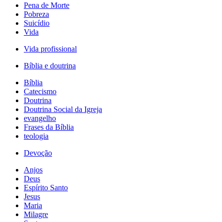
Pena de Morte
Pobreza
Suicídio
Vida
Vida profissional
Bíblia e doutrina
Bíblia
Catecismo
Doutrina
Doutrina Social da Igreja
evangelho
Frases da Bíblia
teologia
Devoção
Anjos
Deus
Espírito Santo
Jesus
Maria
Milagre