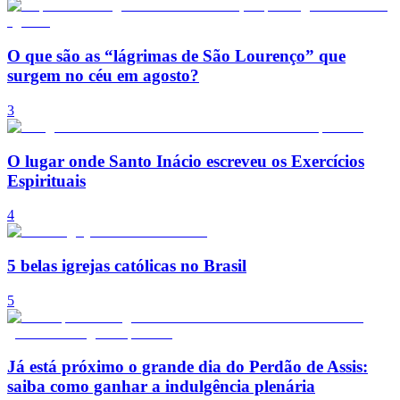
O que são as “lágrimas de São Lourenço” que
surgem no céu em agosto?
3
O lugar onde Santo Inácio escreveu os Exercícios
Espirituais
4
5 belas igrejas católicas no Brasil
5
Já está próximo o grande dia do Perdão de Assis:
saiba como ganhar a indulgência plenária