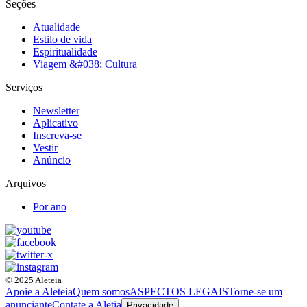
Seções
Atualidade
Estilo de vida
Espiritualidade
Viagem &#038; Cultura
Serviços
Newsletter
Aplicativo
Inscreva-se
Vestir
Anúncio
Arquivos
Por ano
© 2025 Aleteia
Apoie a Aleteia
Quem somos
ASPECTOS LEGAIS
Torne-se um
anunciante
Contate a Aletia
Privacidade