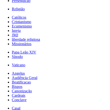
Perseguição
Religião
Católicos
Cristianismo
Ecumenismo
Igreja
JMJ
liberdade religiosa
Missionários
Papa Leão XIV
Sínodo
Vaticano
Angelus
Audiência Geral
Beatificacao
Bispos
Canonização
Cardeais
Conclave
Casal