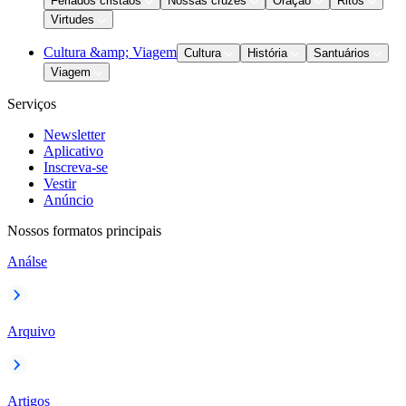
Feriados cristãos
Nossas cruzes
Oração
Ritos
Virtudes
Cultura &amp; Viagem
Cultura
História
Santuários
Viagem
Serviços
Newsletter
Aplicativo
Inscreva-se
Vestir
Anúncio
Nossos formatos principais
Análse
Arquivo
Artigos