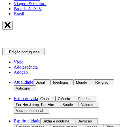
Viagem & Cultura
Papa Leão XIV
Brasil
Edição
portuguese
Vício
Adolescência
Adoção
Atualidade
Brasil
Ideologia
Mundo
Religião
Vaticano
Estilo de vida
Casal
Ciência
Família
For Her &amp; For Him
Saúde
Valores
Vida profissional
Espiritualidade
Bíblia e doutrina
Devoção