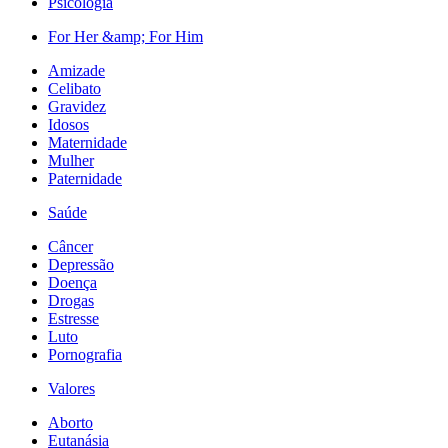
Psicologia
For Her &amp; For Him
Amizade
Celibato
Gravidez
Idosos
Maternidade
Mulher
Paternidade
Saúde
Câncer
Depressão
Doença
Drogas
Estresse
Luto
Pornografia
Valores
Aborto
Eutanásia