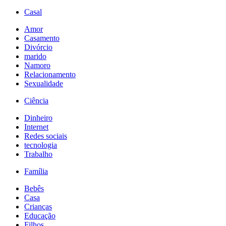
Casal
Amor
Casamento
Divórcio
marido
Namoro
Relacionamento
Sexualidade
Ciência
Dinheiro
Internet
Redes sociais
tecnologia
Trabalho
Família
Bebês
Casa
Crianças
Educação
Filhos