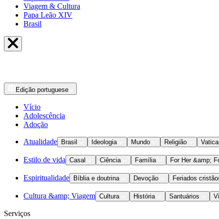
Viagem & Cultura
Papa Leão XIV
Brasil
Edição
portuguese
Vício
Adolescência
Adoção
Atualidade
Brasil
Ideologia
Mundo
Religião
Vatic
Estilo de vida
Casal
Ciência
Família
For Her &amp; F
Espiritualidade
Bíblia e doutrina
Devoção
Feriados cristão
Cultura &amp; Viagem
Cultura
História
Santuários
V
Serviços