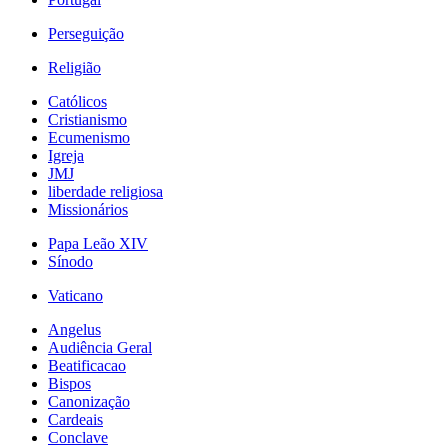
Perseguição
Religião
Católicos
Cristianismo
Ecumenismo
Igreja
JMJ
liberdade religiosa
Missionários
Papa Leão XIV
Sínodo
Vaticano
Angelus
Audiência Geral
Beatificacao
Bispos
Canonização
Cardeais
Conclave