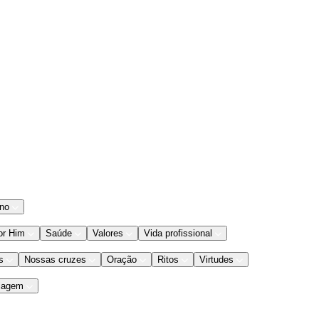
ano
or Him
Saúde
Valores
Vida profissional
s
Nossas cruzes
Oração
Ritos
Virtudes
iagem