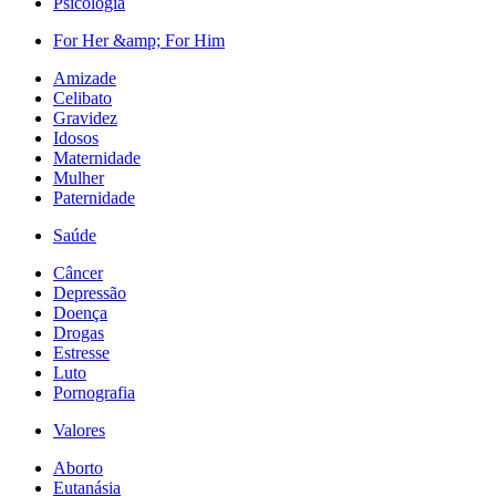
Psicologia
For Her &amp; For Him
Amizade
Celibato
Gravidez
Idosos
Maternidade
Mulher
Paternidade
Saúde
Câncer
Depressão
Doença
Drogas
Estresse
Luto
Pornografia
Valores
Aborto
Eutanásia