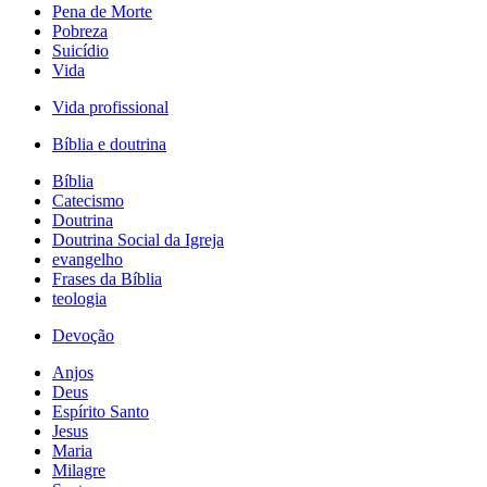
Pena de Morte
Pobreza
Suicídio
Vida
Vida profissional
Bíblia e doutrina
Bíblia
Catecismo
Doutrina
Doutrina Social da Igreja
evangelho
Frases da Bíblia
teologia
Devoção
Anjos
Deus
Espírito Santo
Jesus
Maria
Milagre