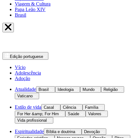
Viagem & Cultura
Papa Leão XIV
Brasil
Edição
portuguese
Vício
Adolescência
Adoção
Atualidade
Brasil
Ideologia
Mundo
Religião
Vaticano
Estilo de vida
Casal
Ciência
Família
For Her &amp; For Him
Saúde
Valores
Vida profissional
Espiritualidade
Bíblia e doutrina
Devoção