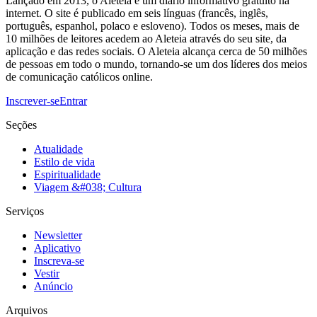
Lançado em 2013, o Aleteia é um diário informativo gratuito na
internet. O site é publicado em seis línguas (francês, inglês,
português, espanhol, polaco e esloveno). Todos os meses, mais de
10 milhões de leitores acedem ao Aleteia através do seu site, da
aplicação e das redes sociais. O Aleteia alcança cerca de 50 milhões
de pessoas em todo o mundo, tornando-se um dos líderes dos meios
de comunicação católicos online.
Inscrever-se
Entrar
Seções
Atualidade
Estilo de vida
Espiritualidade
Viagem &#038; Cultura
Serviços
Newsletter
Aplicativo
Inscreva-se
Vestir
Anúncio
Arquivos