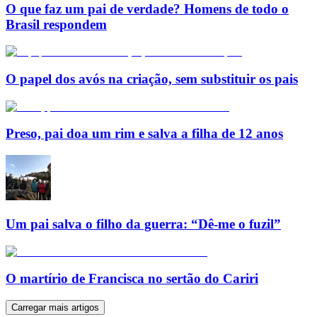
O que faz um pai de verdade? Homens de todo o
Brasil respondem
O papel dos avós na criação, sem substituir os pais
Preso, pai doa um rim e salva a filha de 12 anos
Um pai salva o filho da guerra: “Dê-me o fuzil”
O martírio de Francisca no sertão do Cariri
Carregar mais artigos