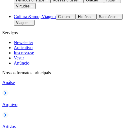
Feriados cristãos
Nossas cruzes
Oração
Ritos
Virtudes
Cultura &amp; Viagem
Cultura
História
Santuários
Viagem
Serviços
Newsletter
Aplicativo
Inscreva-se
Vestir
Anúncio
Nossos formatos principais
Análse
Arquivo
Artigos