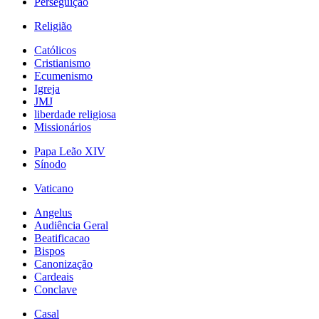
Perseguição
Religião
Católicos
Cristianismo
Ecumenismo
Igreja
JMJ
liberdade religiosa
Missionários
Papa Leão XIV
Sínodo
Vaticano
Angelus
Audiência Geral
Beatificacao
Bispos
Canonização
Cardeais
Conclave
Casal