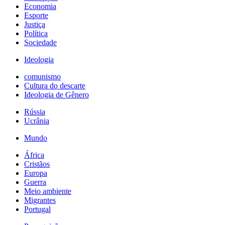
Economia
Esporte
Justiça
Política
Sociedade
Ideologia
comunismo
Cultura do descarte
Ideologia de Gênero
Rússia
Ucrânia
Mundo
África
Cristãos
Europa
Guerra
Meio ambiente
Migrantes
Portugal