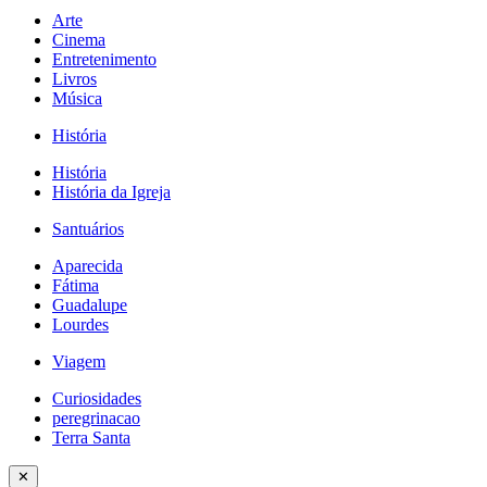
Arte
Cinema
Entretenimento
Livros
Música
História
História
História da Igreja
Santuários
Aparecida
Fátima
Guadalupe
Lourdes
Viagem
Curiosidades
peregrinacao
Terra Santa
✕