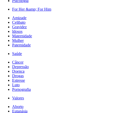
Psicologia
For Her &amp; For Him
Amizade
Celibato
Gravidez
Idosos
Maternidade
Mulher
Paternidade
Saúde
Câncer
Depressão
Doença
Drogas
Estresse
Luto
Pornografia
Valores
Aborto
Eutanásia