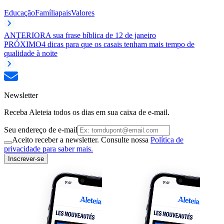
Educação
Família
pais
Valores
ANTERIOR
A sua frase bíblica de 12 de janeiro
PRÓXIMO
4 dicas para que os casais tenham mais tempo de
qualidade à noite
Newsletter
Receba Aleteia todos os dias em sua caixa de e-mail.
Seu endereço de e-mail
Aceito receber a newsletter. Consulte nossa
Política de
privacidade para saber mais.
Inscrever-se