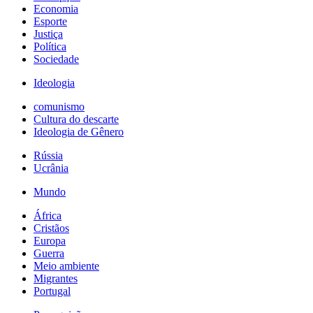
Economia
Esporte
Justiça
Política
Sociedade
Ideologia
comunismo
Cultura do descarte
Ideologia de Gênero
Rússia
Ucrânia
Mundo
África
Cristãos
Europa
Guerra
Meio ambiente
Migrantes
Portugal