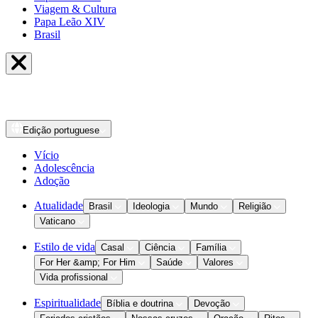
Viagem & Cultura
Papa Leão XIV
Brasil
Edição
portuguese
Vício
Adolescência
Adoção
Atualidade
Brasil
Ideologia
Mundo
Religião
Vaticano
Estilo de vida
Casal
Ciência
Família
For Her &amp; For Him
Saúde
Valores
Vida profissional
Espiritualidade
Bíblia e doutrina
Devoção