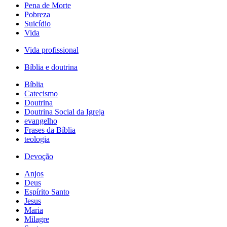
Pena de Morte
Pobreza
Suicídio
Vida
Vida profissional
Bíblia e doutrina
Bíblia
Catecismo
Doutrina
Doutrina Social da Igreja
evangelho
Frases da Bíblia
teologia
Devoção
Anjos
Deus
Espírito Santo
Jesus
Maria
Milagre