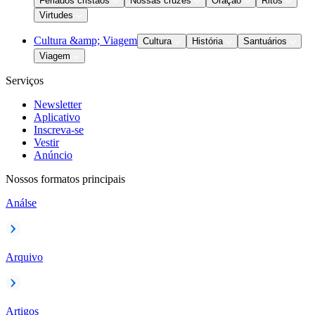
Feriados cristãos
Nossas cruzes
Oração
Ritos
Virtudes
Cultura &amp; Viagem
Cultura
História
Santuários
Viagem
Serviços
Newsletter
Aplicativo
Inscreva-se
Vestir
Anúncio
Nossos formatos principais
Análse
Arquivo
Artigos