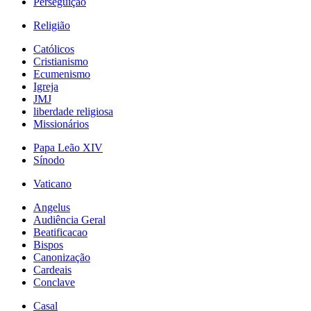
Perseguição
Religião
Católicos
Cristianismo
Ecumenismo
Igreja
JMJ
liberdade religiosa
Missionários
Papa Leão XIV
Sínodo
Vaticano
Angelus
Audiência Geral
Beatificacao
Bispos
Canonização
Cardeais
Conclave
Casal