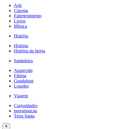
Arte
Cinema
Entretenimento
Livros
Música
História
História
História da Igreja
Santuários
Aparecida
Fátima
Guadalupe
Lourdes
Viagem
Curiosidades
peregrinacao
Terra Santa
✕