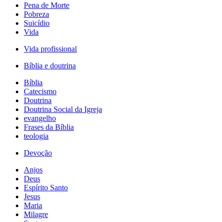
Pena de Morte
Pobreza
Suicídio
Vida
Vida profissional
Bíblia e doutrina
Bíblia
Catecismo
Doutrina
Doutrina Social da Igreja
evangelho
Frases da Bíblia
teologia
Devoção
Anjos
Deus
Espírito Santo
Jesus
Maria
Milagre