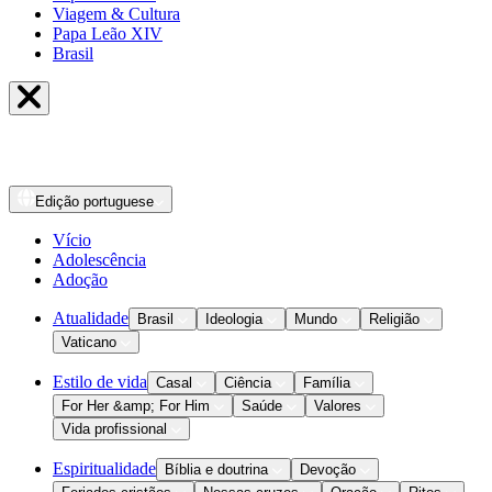
Viagem & Cultura
Papa Leão XIV
Brasil
Edição
portuguese
Vício
Adolescência
Adoção
Atualidade
Brasil
Ideologia
Mundo
Religião
Vaticano
Estilo de vida
Casal
Ciência
Família
For Her &amp; For Him
Saúde
Valores
Vida profissional
Espiritualidade
Bíblia e doutrina
Devoção