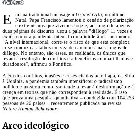
E
m sua tradicional mensagem
Urbi et Orbi
, no último
Natal, Papa Francisco lamentou o cenário de polarização
e extremismos que vivemos hoje e, ao longo de apenas
duas páginas de discurso, usou a palavra "diálogo" 11 vezes e
expôs como a pandemia intensificou a intolerância no mundo.
"A nível internacional, corre-se o risco de que esta complexa
crise conduza a atalhos em vez de caminhos mais longos de
diálogo. No entanto, são esses, na realidade, os únicos que
levam à resolução de conflitos e a benefícios compartilhados e
duradouros”, afirmou o Pontífice.
Além dos conflitos, tensões e crises citados pelo Papa, da Síria
à Ucrânia, a pandemia também intensificou o radicalismo
político e mostrou como isso tende a levar à desinformação e à
crença em teorias que não correspondem à realidade. É isso
que prova uma pesquisa quantitativa – conduzida com 104.253
pessoas de 26 países – recentemente publicada na revista
Nature Human Behaviour
.
Arco ideológico