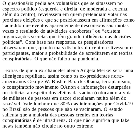
O questionário pedia aos voluntários que se situassem no
espectro político (esquerda e direita, de moderada a extema,
além do centro), revelassem em quem pretendiam votar nas
próximas eleições e que se posicionassem em afirmações como
“acredito que eventos aparentemente desconexos são muitas
vezes o resultado de atividades encobertas” ou “existem
organizações secretas que têm grande influência nas decisões
políticas”. Com base nas respostas, os pesquisadores
observaram que, quanto mais distantes do centro estivessem os
participantes, maior a probabilidade de acreditarem em teorias
conspiratórias. O que não faltou na pandemia.
Teorias de que a ex-chanceler alemã Angela Merkel seria uma
alienígena reptiliana, assim como os ex-presidentes norte-
americanos George W. Bush e Barack Obama, terraplanismo,
o conspiratório movimento QAnon e informações deturpadas
ou fictícias a respeito dos efeitos da vacina (colocando a vida
de milhares de pessoas em risco) circularam muito além do
razoável. Vale lembrar que 80% das internações por Covid-19
no Brasil são de pessoas que não se vacinaram. O estudo
salienta que a maioria das pessoas crentes em teorias
conspiratórias é de ultradireita. O que não significa que fake
news também não circule no outro extremo.