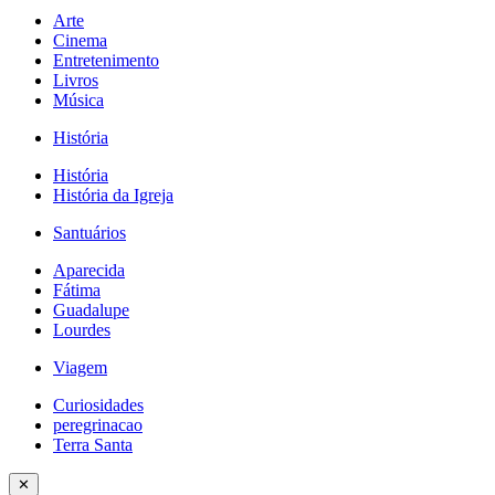
Arte
Cinema
Entretenimento
Livros
Música
História
História
História da Igreja
Santuários
Aparecida
Fátima
Guadalupe
Lourdes
Viagem
Curiosidades
peregrinacao
Terra Santa
✕