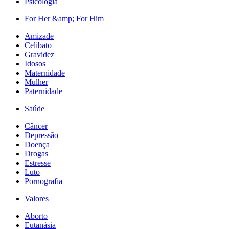
Psicologia
For Her &amp; For Him
Amizade
Celibato
Gravidez
Idosos
Maternidade
Mulher
Paternidade
Saúde
Câncer
Depressão
Doença
Drogas
Estresse
Luto
Pornografia
Valores
Aborto
Eutanásia