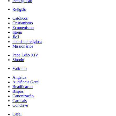
Perseguição
Religião
Católicos
Cristianismo
Ecumenismo
Igreja
JMJ
liberdade religiosa
Missionários
Papa Leão XIV
Sínodo
Vaticano
Angelus
Audiência Geral
Beatificacao
Bispos
Canonização
Cardeais
Conclave
Casal