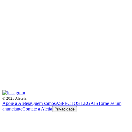
© 2025 Aleteia
Apoie a Aleteia
Quem somos
ASPECTOS LEGAIS
Torne-se um
anunciante
Contate a Aletia
Privacidade