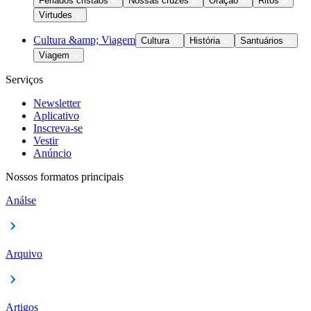
Feriados cristãos
Nossas cruzes
Oração
Ritos
Virtudes
Cultura &amp; Viagem
Cultura
História
Santuários
Viagem
Serviços
Newsletter
Aplicativo
Inscreva-se
Vestir
Anúncio
Nossos formatos principais
Análse
Arquivo
Artigos