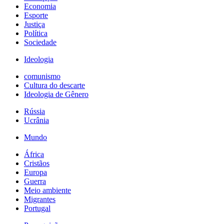
Economia
Esporte
Justiça
Política
Sociedade
Ideologia
comunismo
Cultura do descarte
Ideologia de Gênero
Rússia
Ucrânia
Mundo
África
Cristãos
Europa
Guerra
Meio ambiente
Migrantes
Portugal