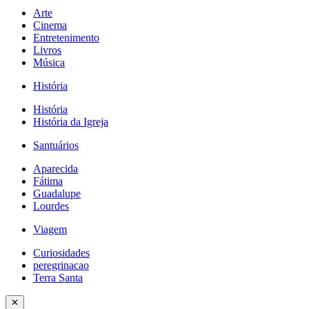
Arte
Cinema
Entretenimento
Livros
Música
História
História
História da Igreja
Santuários
Aparecida
Fátima
Guadalupe
Lourdes
Viagem
Curiosidades
peregrinacao
Terra Santa
✕