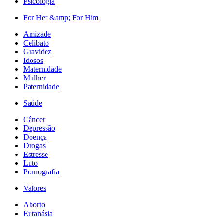
Psicologia
For Her &amp; For Him
Amizade
Celibato
Gravidez
Idosos
Maternidade
Mulher
Paternidade
Saúde
Câncer
Depressão
Doença
Drogas
Estresse
Luto
Pornografia
Valores
Aborto
Eutanásia