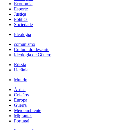
Economia
Esporte
Justiça
Política
Sociedade
Ideologia
comunismo
Cultura do descarte
Ideologia de Gênero
Rússia
Ucrânia
Mundo
África
Cristãos
Europa
Guerra
Meio ambiente
Migrantes
Portugal