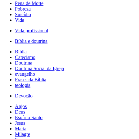
Pena de Morte
Pobreza
Suicídio
Vida
Vida profissional
Bíblia e doutrina
Bíblia
Catecismo
Doutrina
Doutrina Social da Igreja
evangelho
Frases da Bíblia
teologia
Devoção
Anjos
Deus
Espírito Santo
Jesus
Maria
Milagre