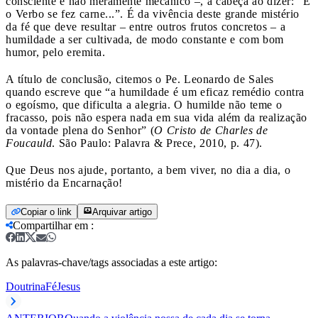
consciente e não meramente mecânico –, a cabeça ao dizer: “E
o Verbo se fez carne...”. É da vivência deste grande mistério
da fé que deve resultar – entre outros frutos concretos – a
humildade a ser cultivada, de modo constante e com bom
humor, pelo eremita.
A título de conclusão, citemos o Pe. Leonardo de Sales
quando escreve que “a humildade é um eficaz remédio contra
o egoísmo, que dificulta a alegria. O humilde não teme o
fracasso, pois não espera nada em sua vida além da realização
da vontade plena do Senhor” (
O Cristo de Charles de
Foucauld
. São Paulo: Palavra & Prece, 2010, p. 47).
Que Deus nos ajude, portanto, a bem viver, no dia a dia, o
mistério da Encarnação!
Copiar o link
Arquivar artigo
Compartilhar em
:
As palavras-chave/tags associadas a este artigo:
Doutrina
Fé
Jesus