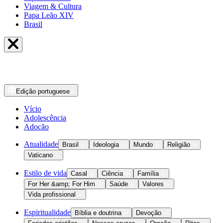
Viagem & Cultura
Papa Leão XIV
Brasil
Edição
portuguese
Vício
Adolescência
Adoção
Atualidade
Brasil
Ideologia
Mundo
Religião
Vaticano
Estilo de vida
Casal
Ciência
Família
For Her &amp; For Him
Saúde
Valores
Vida profissional
Espiritualidade
Bíblia e doutrina
Devoção