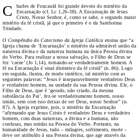
C
harles de Foucauld foi grande devoto do mistério da
Encarnação (cf. Lc 1,26-38). A Encarnação de Jesus
Cristo, Nosso Senhor, é, como se sabe, o segundo maior
mistério da fé cristã, já que o primeiro é o da Santíssima
Trindade.
O
Compêndio do Catecismo da Igreja Católica
ensina que “a
Igreja chama de ‘Encarnação’ o mistério da admirável união da
natureza divina e da natureza humana na única Pessoa divina
do Verbo. Para realizar a nossa salvação, o Filho de Deus se
fez ‘carne’ (Jo 1,14), tornando-se verdadeiramente homem. A
fé na Encarnação é sinal distintivo da fé cristã” (n. 86). Logo
em seguida, ilustra, de modo sintético, tal mistério com as
seguintes palavras: “Jesus é inseparavelmente verdadeiro Deus
e verdadeiro homem, na unidade da sua Pessoa divina. Ele, o
Filho de Deus, que é ‘gerado, não criado, da mesma
substância do Pai’, fez-se verdadeiramente homem, nosso
irmão, sem com isso deixar de ser Deus, nosso Senhor” (n.
87). A Igreja exprime, pois, o mistério da Encarnação
“afirmando que Jesus Cristo é verdadeiro Deus e verdadeiro
homem, com duas naturezas, a divina e a humana, não
confusas, mas unidas na Pessoa do Verbo. Portanto, na
humanidade de Jesus, tudo – milagres, sofrimento, morte –
deve ser atribuído à sua Pessoa divina, que age através da