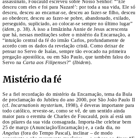
assassinato, Foucauld escreveu sobre Nosso Senhor: “‘Ele
desceu com eles e foi para Nazaré’: por toda a sua vida, Ele só
desceu, desceu ao encarnar-se, desceu ao fazer-se filho, desceu
ao obedecer, desceu ao fazer-se pobre, abandonado, exilado,
perseguido, supliciado, ao colocar-se sempre no último lugar”
(
idem
, p. 38). A isso a Irmãzinha Annie de Jesus acrescenta
que há, nessas meditações sobre o mistério da Encarnação, a
“intuição central da fé do irmão Carlos, profundamente de
acordo com os dados da revelação cristã. Como deixar de
pensar no Servo de Isaías, sempre tão evocado na primeira
pregação apostólica, ou em São Paulo, que também falou do
Servo na
Carta aos Filipenses
?” (
Ibidem
).
Mistério da fé
Se a fiel recordação do mistério da Encarnação, tema da Bula
de proclamação do Jubileu do ano 2000, por São João Paulo II
(cf.
Incarnationis mysterium
, 1998), é deveras importante para
todo católico, reveste-se, como se vê, de um sentido ainda
maior para o eremita de Charles de Foucauld, pois aí está um
dos pilares da sua vida consagrada. Importa-lhe celebrar bem
25 de março (Anunciação/Encarnação) e, a cada dia, no
Angelus
(fora do Tempo Pascal), inclinar – de modo