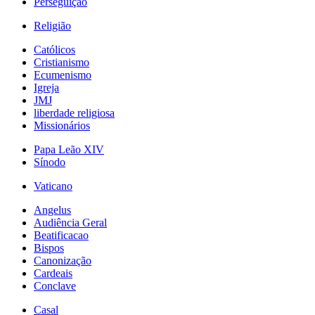
Perseguição
Religião
Católicos
Cristianismo
Ecumenismo
Igreja
JMJ
liberdade religiosa
Missionários
Papa Leão XIV
Sínodo
Vaticano
Angelus
Audiência Geral
Beatificacao
Bispos
Canonização
Cardeais
Conclave
Casal