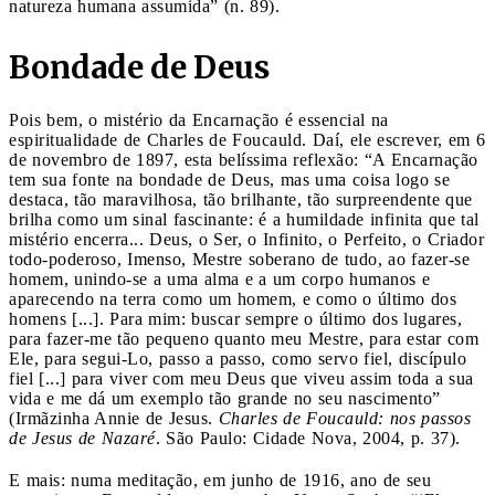
natureza humana assumida” (n. 89).
Bondade de Deus
Pois bem, o mistério da Encarnação é essencial na
espiritualidade de Charles de Foucauld. Daí, ele escrever, em 6
de novembro de 1897, esta belíssima reflexão: “A Encarnação
tem sua fonte na bondade de Deus, mas uma coisa logo se
destaca, tão maravilhosa, tão brilhante, tão surpreendente que
brilha como um sinal fascinante: é a humildade infinita que tal
mistério encerra... Deus, o Ser, o Infinito, o Perfeito, o Criador
todo-poderoso, Imenso, Mestre soberano de tudo, ao fazer-se
homem, unindo-se a uma alma e a um corpo humanos e
aparecendo na terra como um homem, e como o último dos
homens [...]. Para mim: buscar sempre o último dos lugares,
para fazer-me tão pequeno quanto meu Mestre, para estar com
Ele, para segui-Lo, passo a passo, como servo fiel, discípulo
fiel [...] para viver com meu Deus que viveu assim toda a sua
vida e me dá um exemplo tão grande no seu nascimento”
(Irmãzinha Annie de Jesus.
Charles de Foucauld: nos passos
de Jesus de Nazaré
. São Paulo: Cidade Nova, 2004, p. 37).
E mais: numa meditação, em junho de 1916, ano de seu