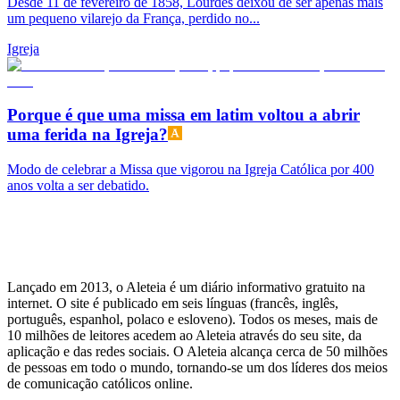
Desde 11 de fevereiro de 1858, Lourdes deixou de ser apenas mais
um pequeno vilarejo da França, perdido no...
Igreja
Porque é que uma missa em latim voltou a abrir
uma ferida na Igreja?
Modo de celebrar a Missa que vigorou na Igreja Católica por 400
anos volta a ser debatido.
Lançado em 2013, o Aleteia é um diário informativo gratuito na
internet. O site é publicado em seis línguas (francês, inglês,
português, espanhol, polaco e esloveno). Todos os meses, mais de
10 milhões de leitores acedem ao Aleteia através do seu site, da
aplicação e das redes sociais. O Aleteia alcança cerca de 50 milhões
de pessoas em todo o mundo, tornando-se um dos líderes dos meios
de comunicação católicos online.