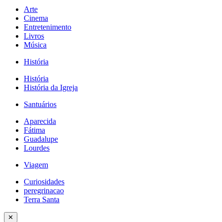
Arte
Cinema
Entretenimento
Livros
Música
História
História
História da Igreja
Santuários
Aparecida
Fátima
Guadalupe
Lourdes
Viagem
Curiosidades
peregrinacao
Terra Santa
✕