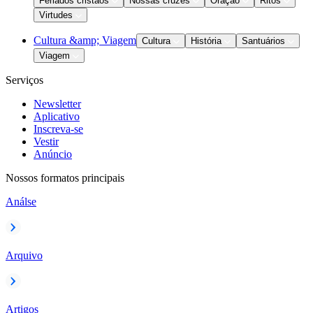
Feriados cristãos
Nossas cruzes
Oração
Ritos
Virtudes
Cultura &amp; Viagem
Cultura
História
Santuários
Viagem
Serviços
Newsletter
Aplicativo
Inscreva-se
Vestir
Anúncio
Nossos formatos principais
Análse
Arquivo
Artigos