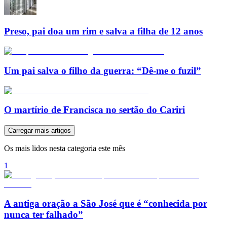
Preso, pai doa um rim e salva a filha de 12 anos
Um pai salva o filho da guerra: “Dê-me o fuzil”
O martírio de Francisca no sertão do Cariri
Carregar mais artigos
Os mais lidos nesta categoria este mês
1
A antiga oração a São José que é “conhecida por
nunca ter falhado”