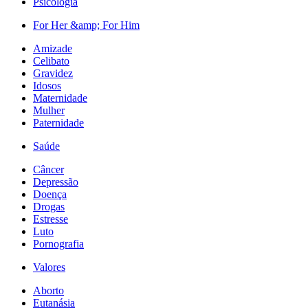
Psicologia
For Her &amp; For Him
Amizade
Celibato
Gravidez
Idosos
Maternidade
Mulher
Paternidade
Saúde
Câncer
Depressão
Doença
Drogas
Estresse
Luto
Pornografia
Valores
Aborto
Eutanásia