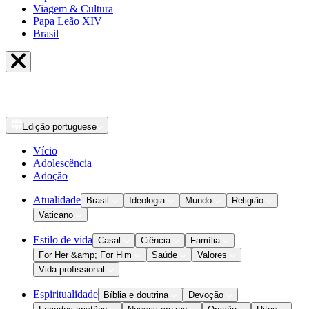
Viagem & Cultura
Papa Leão XIV
Brasil
Edição
portuguese
Vício
Adolescência
Adoção
Atualidade
Brasil
Ideologia
Mundo
Religião
Vaticano
Estilo de vida
Casal
Ciência
Família
For Her &amp; For Him
Saúde
Valores
Vida profissional
Espiritualidade
Bíblia e doutrina
Devoção