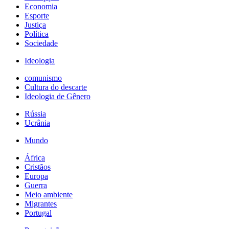
Economia
Esporte
Justiça
Política
Sociedade
Ideologia
comunismo
Cultura do descarte
Ideologia de Gênero
Rússia
Ucrânia
Mundo
África
Cristãos
Europa
Guerra
Meio ambiente
Migrantes
Portugal