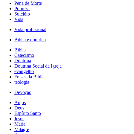
Pena de Morte
Pobreza
Suicídio
Vida
Vida profissional
Bíblia e doutrina
Bíblia
Catecismo
Doutrina
Doutrina Social da Igreja
evangelho
Frases da Bíblia
teologia
Devoção
Anjos
Deus
Espírito Santo
Jesus
Maria
Milagre