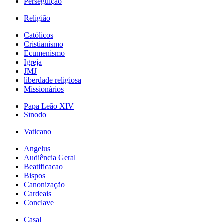
Perseguição
Religião
Católicos
Cristianismo
Ecumenismo
Igreja
JMJ
liberdade religiosa
Missionários
Papa Leão XIV
Sínodo
Vaticano
Angelus
Audiência Geral
Beatificacao
Bispos
Canonização
Cardeais
Conclave
Casal