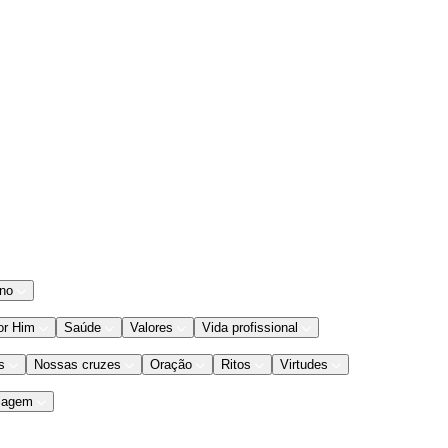
ano
or Him
Saúde
Valores
Vida profissional
s
Nossas cruzes
Oração
Ritos
Virtudes
iagem