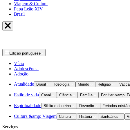
Viagem & Cultura
Papa Leão XIV
Brasil
Edição
portuguese
Vício
Adolescência
Adoção
Atualidade
Brasil
Ideologia
Mundo
Religião
Vatic
Estilo de vida
Casal
Ciência
Família
For Her &amp; F
Espiritualidade
Bíblia e doutrina
Devoção
Feriados cristão
Cultura &amp; Viagem
Cultura
História
Santuários
V
Serviços