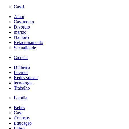
Casal
Amor
Casamento
Divórcio
marido
Namoro
Relacionamento
Sexualidade
Ciência
Dinheiro
Internet
Redes sociais
tecnologia
Trabalho
Família
Bebês
Casa
Crianças
Educação
Filhos