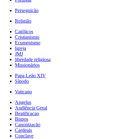
Perseguição
Religião
Católicos
Cristianismo
Ecumenismo
Igreja
JMJ
liberdade religiosa
Missionários
Papa Leão XIV
Sínodo
Vaticano
Angelus
Audiência Geral
Beatificacao
Bispos
Canonização
Cardeais
Conclave