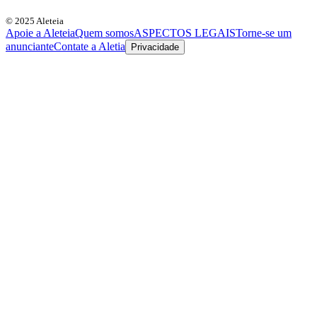
© 2025 Aleteia
Apoie a Aleteia
Quem somos
ASPECTOS LEGAIS
Torne-se um
anunciante
Contate a Aletia
Privacidade