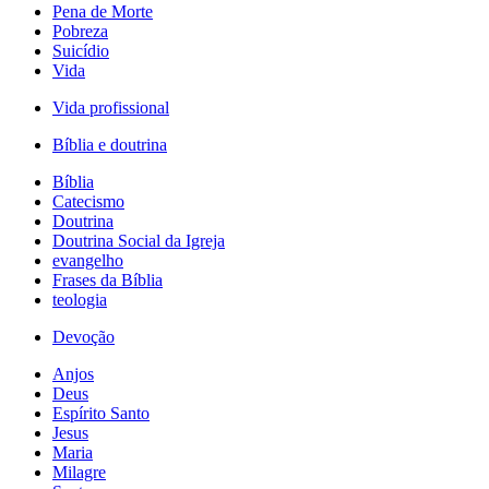
Pena de Morte
Pobreza
Suicídio
Vida
Vida profissional
Bíblia e doutrina
Bíblia
Catecismo
Doutrina
Doutrina Social da Igreja
evangelho
Frases da Bíblia
teologia
Devoção
Anjos
Deus
Espírito Santo
Jesus
Maria
Milagre