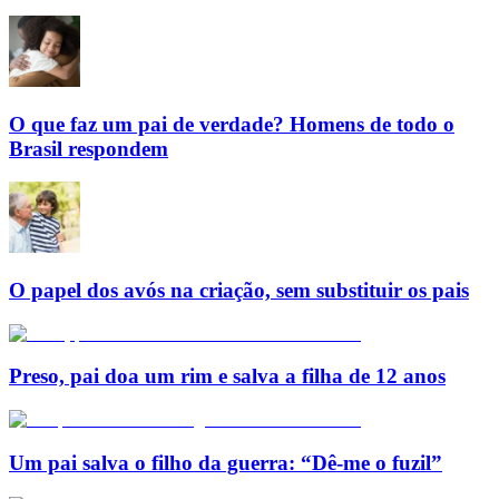
O que faz um pai de verdade? Homens de todo o
Brasil respondem
O papel dos avós na criação, sem substituir os pais
Preso, pai doa um rim e salva a filha de 12 anos
Um pai salva o filho da guerra: “Dê-me o fuzil”