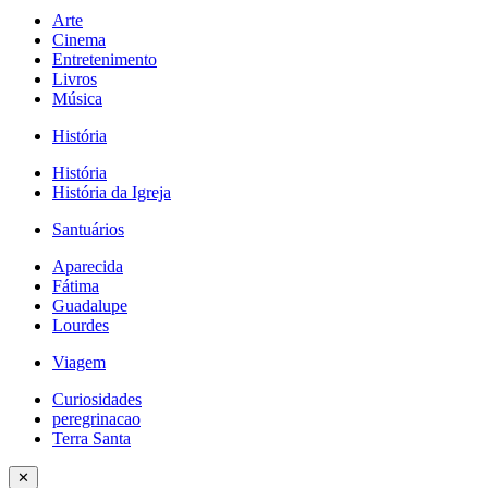
Arte
Cinema
Entretenimento
Livros
Música
História
História
História da Igreja
Santuários
Aparecida
Fátima
Guadalupe
Lourdes
Viagem
Curiosidades
peregrinacao
Terra Santa
✕