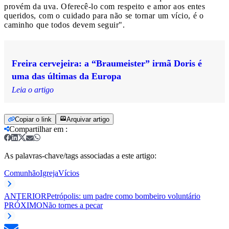
provém da uva. Oferecê-lo com respeito e amor aos entes
queridos, com o cuidado para não se tornar um vício, é o
caminho que todos devem seguir".
Freira cervejeira: a “Braumeister” irmã Doris é
uma das últimas da Europa
Leia o artigo
Copiar o link
Arquivar artigo
Compartilhar em
:
As palavras-chave/tags associadas a este artigo:
Comunhão
Igreja
Vícios
ANTERIOR
Petrópolis: um padre como bombeiro voluntário
PRÓXIMO
Não tornes a pecar