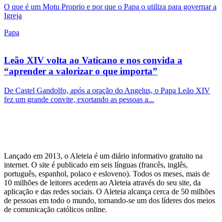
O que é um Motu Proprio e por que o Papa o utiliza para governar a
Igreja
Papa
Leão XIV volta ao Vaticano e nos convida a
“aprender a valorizar o que importa”
De Castel Gandolfo, após a oração do Angelus, o Papa Leão XIV
fez um grande convite, exortando as pessoas a...
Lançado em 2013, o Aleteia é um diário informativo gratuito na
internet. O site é publicado em seis línguas (francês, inglês,
português, espanhol, polaco e esloveno). Todos os meses, mais de
10 milhões de leitores acedem ao Aleteia através do seu site, da
aplicação e das redes sociais. O Aleteia alcança cerca de 50 milhões
de pessoas em todo o mundo, tornando-se um dos líderes dos meios
de comunicação católicos online.