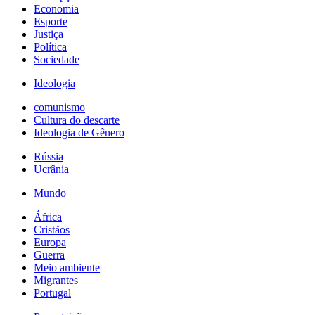
Economia
Esporte
Justiça
Política
Sociedade
Ideologia
comunismo
Cultura do descarte
Ideologia de Gênero
Rússia
Ucrânia
Mundo
África
Cristãos
Europa
Guerra
Meio ambiente
Migrantes
Portugal