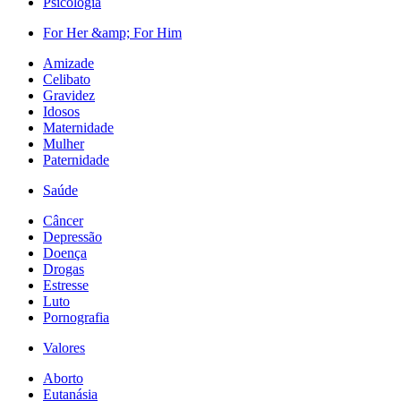
Psicologia
For Her &amp; For Him
Amizade
Celibato
Gravidez
Idosos
Maternidade
Mulher
Paternidade
Saúde
Câncer
Depressão
Doença
Drogas
Estresse
Luto
Pornografia
Valores
Aborto
Eutanásia