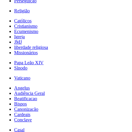
Perseguição
Religião
Católicos
Cristianismo
Ecumenismo
Igreja
JMJ
liberdade religiosa
Missionários
Papa Leão XIV
Sínodo
Vaticano
Angelus
Audiência Geral
Beatificacao
Bispos
Canonização
Cardeais
Conclave
Casal