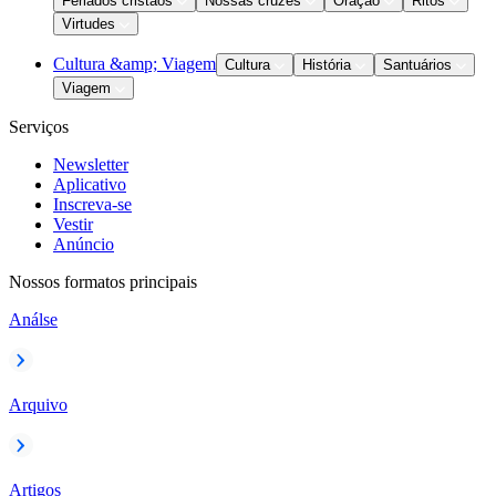
Feriados cristãos
Nossas cruzes
Oração
Ritos
Virtudes
Cultura &amp; Viagem
Cultura
História
Santuários
Viagem
Serviços
Newsletter
Aplicativo
Inscreva-se
Vestir
Anúncio
Nossos formatos principais
Análse
Arquivo
Artigos