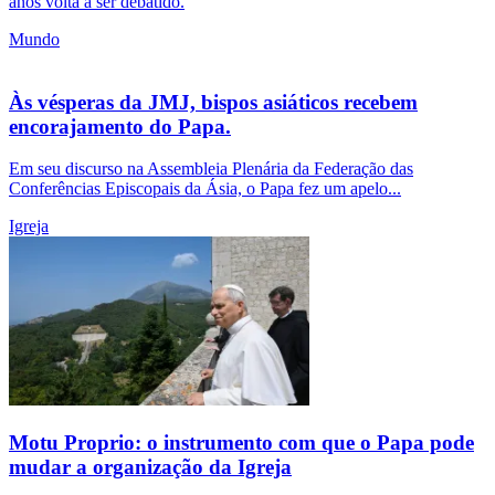
anos volta a ser debatido.
Mundo
Às vésperas da JMJ, bispos asiáticos recebem
encorajamento do Papa.
Em seu discurso na Assembleia Plenária da Federação das
Conferências Episcopais da Ásia, o Papa fez um apelo...
Igreja
Motu Proprio: o instrumento com que o Papa pode
mudar a organização da Igreja