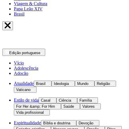
Viagem & Cultura
Papa Leão XIV
Brasil
Edição
portuguese
Vício
Adolescência
Adoção
Atualidade
Brasil
Ideologia
Mundo
Religião
Vaticano
Estilo de vida
Casal
Ciência
Família
For Her &amp; For Him
Saúde
Valores
Vida profissional
Espiritualidade
Bíblia e doutrina
Devoção