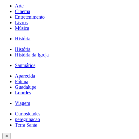
Arte
Cinema
Entretenimento
Livros
Música
História
História
História da Igreja
Santuários
Aparecida
Fátima
Guadalupe
Lourdes
Viagem
Curiosidades
peregrinacao
Terra Santa
✕