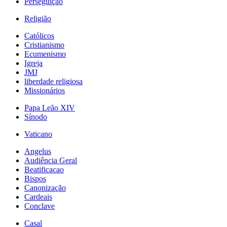
Perseguição
Religião
Católicos
Cristianismo
Ecumenismo
Igreja
JMJ
liberdade religiosa
Missionários
Papa Leão XIV
Sínodo
Vaticano
Angelus
Audiência Geral
Beatificacao
Bispos
Canonização
Cardeais
Conclave
Casal