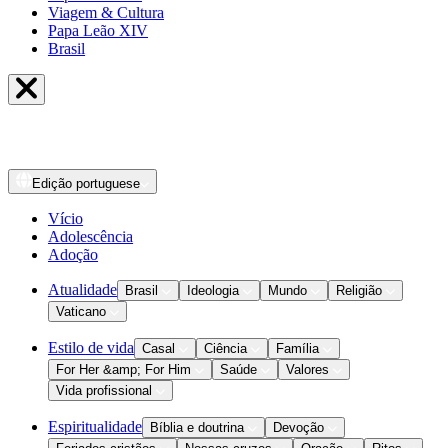
Viagem & Cultura
Papa Leão XIV
Brasil
Edição
portuguese
Vício
Adolescência
Adoção
Atualidade
Brasil
Ideologia
Mundo
Religião
Vaticano
Estilo de vida
Casal
Ciência
Família
For Her &amp; For Him
Saúde
Valores
Vida profissional
Espiritualidade
Bíblia e doutrina
Devoção