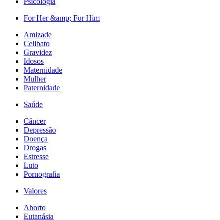
Psicologia
For Her &amp; For Him
Amizade
Celibato
Gravidez
Idosos
Maternidade
Mulher
Paternidade
Saúde
Câncer
Depressão
Doença
Drogas
Estresse
Luto
Pornografia
Valores
Aborto
Eutanásia