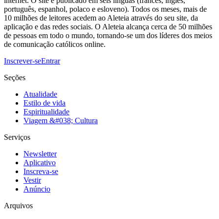
internet. O site é publicado em seis línguas (francês, inglês,
português, espanhol, polaco e esloveno). Todos os meses, mais de
10 milhões de leitores acedem ao Aleteia através do seu site, da
aplicação e das redes sociais. O Aleteia alcança cerca de 50 milhões
de pessoas em todo o mundo, tornando-se um dos líderes dos meios
de comunicação católicos online.
Inscrever-se
Entrar
Seções
Atualidade
Estilo de vida
Espiritualidade
Viagem &#038; Cultura
Serviços
Newsletter
Aplicativo
Inscreva-se
Vestir
Anúncio
Arquivos