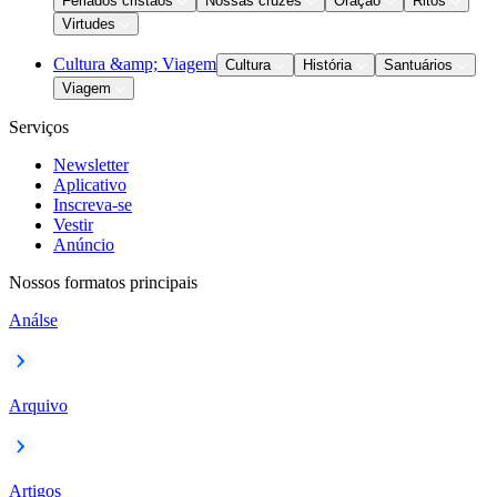
Feriados cristãos
Nossas cruzes
Oração
Ritos
Virtudes
Cultura &amp; Viagem
Cultura
História
Santuários
Viagem
Serviços
Newsletter
Aplicativo
Inscreva-se
Vestir
Anúncio
Nossos formatos principais
Análse
Arquivo
Artigos