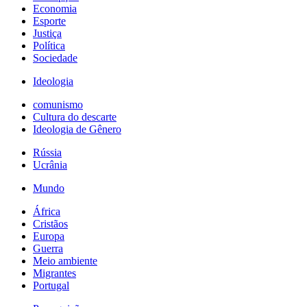
Economia
Esporte
Justiça
Política
Sociedade
Ideologia
comunismo
Cultura do descarte
Ideologia de Gênero
Rússia
Ucrânia
Mundo
África
Cristãos
Europa
Guerra
Meio ambiente
Migrantes
Portugal