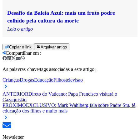
Desafio da Baleia Azul: mais um fruto podre
colhido pela cultura da morte
Leia o artigo
Copiar o link
Arquivar artigo
Compartilhar em
:
As palavras-chave/tags associadas a este artigo:
Crianças
Drogas
Educação
Filhos
televisao
ANTERIOR
Direto do Vaticano: Papa Francisco visitará o
Cazaquistão
PRÓXIMO
EXCLUSIVO: Mark Wahlberg fala sobre Padre Stu, fé,
educação dos filhos e muito mais
Newsletter