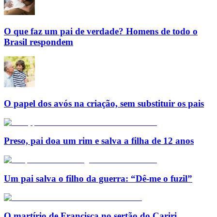
O que faz um pai de verdade? Homens de todo o
Brasil respondem
O papel dos avós na criação, sem substituir os pais
Preso, pai doa um rim e salva a filha de 12 anos
Um pai salva o filho da guerra: “Dê-me o fuzil”
O martírio de Francisca no sertão do Cariri