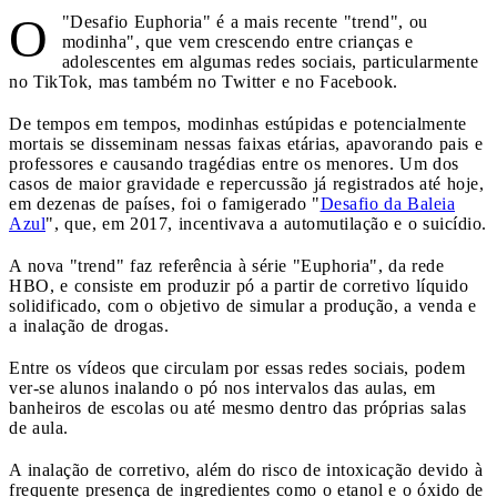
O
"Desafio Euphoria" é a mais recente "trend", ou
modinha", que vem crescendo entre crianças e
adolescentes em algumas redes sociais, particularmente
no TikTok, mas também no Twitter e no Facebook.
De tempos em tempos, modinhas estúpidas e potencialmente
mortais se disseminam nessas faixas etárias, apavorando pais e
professores e causando tragédias entre os menores. Um dos
casos de maior gravidade e repercussão já registrados até hoje,
em dezenas de países, foi o famigerado "
Desafio da Baleia
Azul
", que, em 2017, incentivava a automutilação e o suicídio.
A nova "trend" faz referência à série "Euphoria", da rede
HBO, e consiste em produzir pó a partir de corretivo líquido
solidificado, com o objetivo de simular a produção, a venda e
a inalação de drogas.
Entre os vídeos que circulam por essas redes sociais, podem
ver-se alunos inalando o pó nos intervalos das aulas, em
banheiros de escolas ou até mesmo dentro das próprias salas
de aula.
A inalação de corretivo, além do risco de intoxicação devido à
frequente presença de ingredientes como o etanol e o óxido de