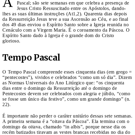
A
Pascal; são sete semanas em que celebra a presença de
Jesus Cristo Ressuscitado entre os Apóstolos, dando-
lhes as suas últimas instruções (At1,2). Quarenta dias depois
da Ressurreição Jesus teve a sua Ascensão ao Céu, e ao final
dos 49 dias enviou o Espírito Santo sobre a Igreja reunida no
Cenáculo com a Virgem Maria. É o coroamento da Páscoa. O
Espírito Santo dado à Igreja é o grande dom do Cristo
glorioso.
Tempo Pascal
O Tempo Pascal compreende esses cinquenta dias (em grego =
“pentecostes”), vividos e celebrados “como um só dia”. Dizem
as Normas Universais do Ano Litúrgico que: “os cinquenta
dias entre o domingo da Ressurreição até o domingo de
Pentecostes devem ser celebrados com alegria e júbilo, “como
se fosse um único dia festivo”, como um grande domingo” (n.
22).
É importante não perder o caráter unitário dessas sete semanas.
A primeira semana é a “oitava da Páscoa”. Ela termina com o
domingo da oitava, chamado “in albis”, porque nesse dia os
recém batizados tiravam as vestes brancas recebidas no dia do