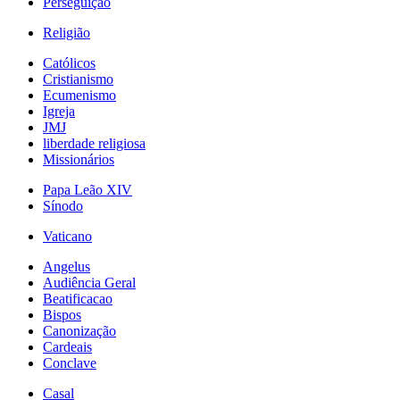
Perseguição
Religião
Católicos
Cristianismo
Ecumenismo
Igreja
JMJ
liberdade religiosa
Missionários
Papa Leão XIV
Sínodo
Vaticano
Angelus
Audiência Geral
Beatificacao
Bispos
Canonização
Cardeais
Conclave
Casal