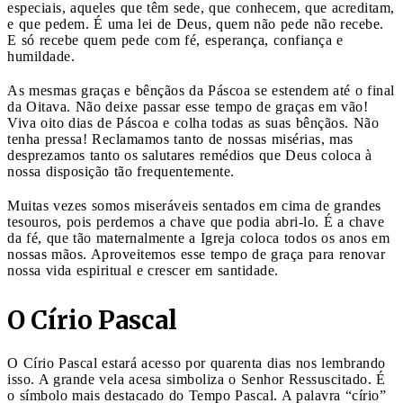
especiais, aqueles que têm sede, que conhecem, que acreditam,
e que pedem. É uma lei de Deus, quem não pede não recebe.
E só recebe quem pede com fé, esperança, confiança e
humildade.
As mesmas graças e bênçãos da Páscoa se estendem até o final
da Oitava. Não deixe passar esse tempo de graças em vão!
Viva oito dias de Páscoa e colha todas as suas bênçãos. Não
tenha pressa! Reclamamos tanto de nossas misérias, mas
desprezamos tanto os salutares remédios que Deus coloca à
nossa disposição tão frequentemente.
Muitas vezes somos miseráveis sentados em cima de grandes
tesouros, pois perdemos a chave que podia abri-lo. É a chave
da fé, que tão maternalmente a Igreja coloca todos os anos em
nossas mãos. Aproveitemos esse tempo de graça para renovar
nossa vida espiritual e crescer em santidade.
O Círio Pascal
O Círio Pascal estará acesso por quarenta dias nos lembrando
isso. A grande vela acesa simboliza o Senhor Ressuscitado. É
o símbolo mais destacado do Tempo Pascal. A palavra “círio”