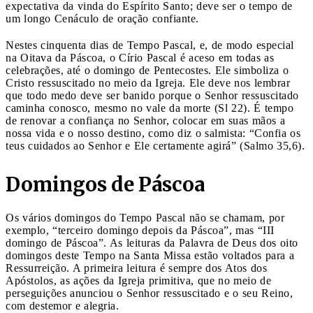
expectativa da vinda do Espírito Santo; deve ser o tempo de
um longo Cenáculo de oração confiante.
Nestes cinquenta dias de Tempo Pascal, e, de modo especial
na Oitava da Páscoa, o Círio Pascal é aceso em todas as
celebrações, até o domingo de Pentecostes. Ele simboliza o
Cristo ressuscitado no meio da Igreja. Ele deve nos lembrar
que todo medo deve ser banido porque o Senhor ressuscitado
caminha conosco, mesmo no vale da morte (Sl 22). É tempo
de renovar a confiança no Senhor, colocar em suas mãos a
nossa vida e o nosso destino, como diz o salmista: “Confia os
teus cuidados ao Senhor e Ele certamente agirá” (Salmo 35,6).
Domingos de Páscoa
Os vários domingos do Tempo Pascal não se chamam, por
exemplo, “terceiro domingo depois da Páscoa”, mas “III
domingo de Páscoa”. As leituras da Palavra de Deus dos oito
domingos deste Tempo na Santa Missa estão voltados para a
Ressurreição. A primeira leitura é sempre dos Atos dos
Apóstolos, as ações da Igreja primitiva, que no meio de
perseguições anunciou o Senhor ressuscitado e o seu Reino,
com destemor e alegria.