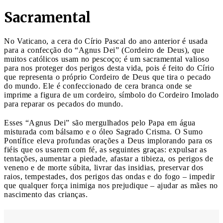
Sacramental
No Vaticano, a cera do Círio Pascal do ano anterior é usada
para a confecção do “Agnus Dei” (Cordeiro de Deus), que
muitos católicos usam no pescoço; é um sacramental valioso
para nos proteger dos perigos desta vida, pois é feito do Círio
que representa o próprio Cordeiro de Deus que tira o pecado
do mundo. Ele é confeccionado de cera branca onde se
imprime a figura de um cordeiro, símbolo do Cordeiro Imolado
para reparar os pecados do mundo.
Esses “Agnus Dei” são mergulhados pelo Papa em água
misturada com bálsamo e o óleo Sagrado Crisma. O Sumo
Pontífice eleva profundas orações a Deus implorando para os
fiéis que os usarem com fé, as seguintes graças: expulsar as
tentações, aumentar a piedade, afastar a tibieza, os perigos de
veneno e de morte súbita, livrar das insidias, preservar dos
raios, tempestades, dos perigos das ondas e do fogo – impedir
que qualquer força inimiga nos prejudique – ajudar as mães no
nascimento das crianças.