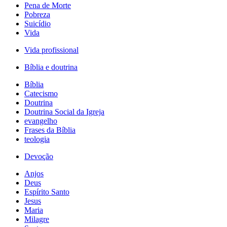
Pena de Morte
Pobreza
Suicídio
Vida
Vida profissional
Bíblia e doutrina
Bíblia
Catecismo
Doutrina
Doutrina Social da Igreja
evangelho
Frases da Bíblia
teologia
Devoção
Anjos
Deus
Espírito Santo
Jesus
Maria
Milagre