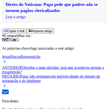
Direto do Vaticano: Papa pede que padres não se
tornem pagãos clericalizados
Leia o artigo
Copiar o link
Arquivar artigo
Compartilhar em
:
As palavras-chave/tags associadas a este artigo:
Jesus
Páscoa
Ressurreição
ANTERIOR
Dúvidas e mais dúvidas: será que aconteceu mesmo a
ressurreição?
PRÓXIMO
Papa: não permaneçam imóveis diante do túmulo da
resignação e do fatalismo
Newsletter