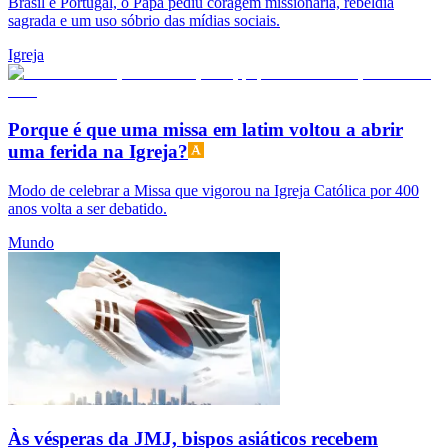
Brasil e Portugal, o Papa pediu coragem missionária, rebeldia
sagrada e um uso sóbrio das mídias sociais.
Igreja
Porque é que uma missa em latim voltou a abrir
uma ferida na Igreja?
Modo de celebrar a Missa que vigorou na Igreja Católica por 400
anos volta a ser debatido.
Mundo
Às vésperas da JMJ, bispos asiáticos recebem