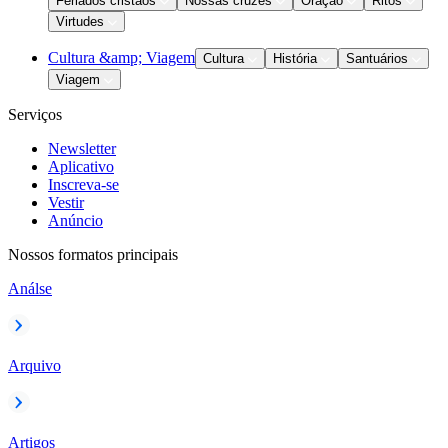
Feriados cristãos
Nossas cruzes
Oração
Ritos
Virtudes
Cultura &amp; Viagem
Cultura
História
Santuários
Viagem
Serviços
Newsletter
Aplicativo
Inscreva-se
Vestir
Anúncio
Nossos formatos principais
Análse
Arquivo
Artigos