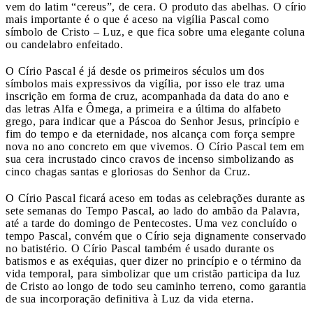
vem do latim “cereus”, de cera. O produto das abelhas. O círio
mais importante é o que é aceso na vigília Pascal como
símbolo de Cristo – Luz, e que fica sobre uma elegante coluna
ou candelabro enfeitado.
O Círio Pascal é já desde os primeiros séculos um dos
símbolos mais expressivos da vigília, por isso ele traz uma
inscrição em forma de cruz, acompanhada da data do ano e
das letras Alfa e Ômega, a primeira e a última do alfabeto
grego, para indicar que a Páscoa do Senhor Jesus, princípio e
fim do tempo e da eternidade, nos alcança com força sempre
nova no ano concreto em que vivemos. O Círio Pascal tem em
sua cera incrustado cinco cravos de incenso simbolizando as
cinco chagas santas e gloriosas do Senhor da Cruz.
O Círio Pascal ficará aceso em todas as celebrações durante as
sete semanas do Tempo Pascal, ao lado do ambão da Palavra,
até a tarde do domingo de Pentecostes. Uma vez concluído o
tempo Pascal, convém que o Círio seja dignamente conservado
no batistério. O Círio Pascal também é usado durante os
batismos e as exéquias, quer dizer no princípio e o término da
vida temporal, para simbolizar que um cristão participa da luz
de Cristo ao longo de todo seu caminho terreno, como garantia
de sua incorporação definitiva à Luz da vida eterna.