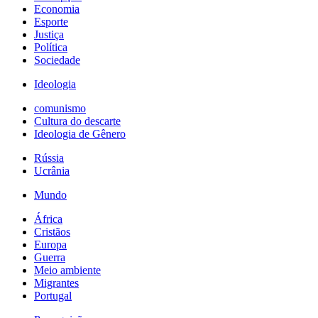
Economia
Esporte
Justiça
Política
Sociedade
Ideologia
comunismo
Cultura do descarte
Ideologia de Gênero
Rússia
Ucrânia
Mundo
África
Cristãos
Europa
Guerra
Meio ambiente
Migrantes
Portugal