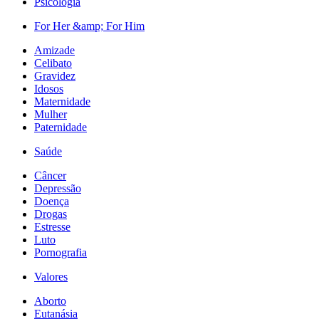
Psicologia
For Her &amp; For Him
Amizade
Celibato
Gravidez
Idosos
Maternidade
Mulher
Paternidade
Saúde
Câncer
Depressão
Doença
Drogas
Estresse
Luto
Pornografia
Valores
Aborto
Eutanásia