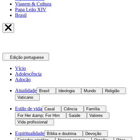
Viagem & Cultura
Papa Leão XIV
Brasil
Edição
portuguese
Vício
Adolescência
Adoção
Atualidade
Brasil
Ideologia
Mundo
Religião
Vaticano
Estilo de vida
Casal
Ciência
Família
For Her &amp; For Him
Saúde
Valores
Vida profissional
Espiritualidade
Bíblia e doutrina
Devoção