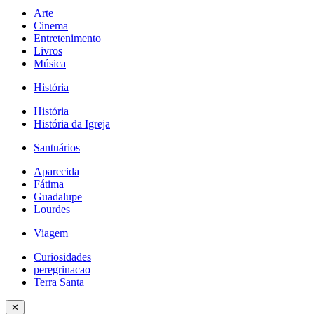
Arte
Cinema
Entretenimento
Livros
Música
História
História
História da Igreja
Santuários
Aparecida
Fátima
Guadalupe
Lourdes
Viagem
Curiosidades
peregrinacao
Terra Santa
✕