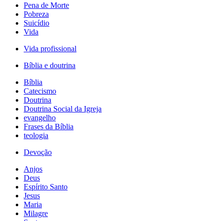
Pena de Morte
Pobreza
Suicídio
Vida
Vida profissional
Bíblia e doutrina
Bíblia
Catecismo
Doutrina
Doutrina Social da Igreja
evangelho
Frases da Bíblia
teologia
Devoção
Anjos
Deus
Espírito Santo
Jesus
Maria
Milagre