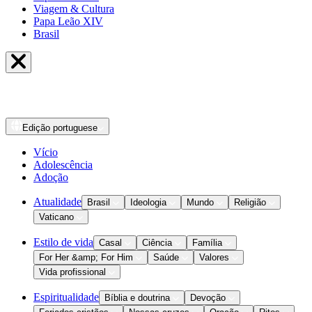
Viagem & Cultura
Papa Leão XIV
Brasil
Edição
portuguese
Vício
Adolescência
Adoção
Atualidade
Brasil
Ideologia
Mundo
Religião
Vaticano
Estilo de vida
Casal
Ciência
Família
For Her &amp; For Him
Saúde
Valores
Vida profissional
Espiritualidade
Bíblia e doutrina
Devoção