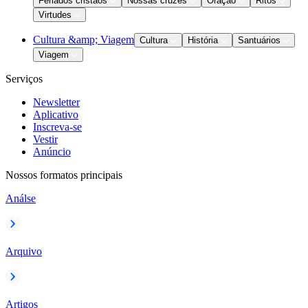
Feriados cristãos
Nossas cruzes
Oração
Ritos
Virtudes
Cultura &amp; Viagem
Cultura
História
Santuários
Viagem
Serviços
Newsletter
Aplicativo
Inscreva-se
Vestir
Anúncio
Nossos formatos principais
Análse
Arquivo
Artigos