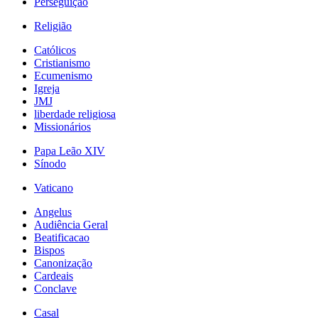
Perseguição
Religião
Católicos
Cristianismo
Ecumenismo
Igreja
JMJ
liberdade religiosa
Missionários
Papa Leão XIV
Sínodo
Vaticano
Angelus
Audiência Geral
Beatificacao
Bispos
Canonização
Cardeais
Conclave
Casal