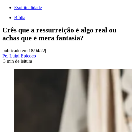
Espiritualidade
Bíblia
Crês que a ressurreição é algo real ou
achas que é mera fantasia?
publicado em 18/04/22
|
Pe. Luigi Epicoco
|
3
min de leitura