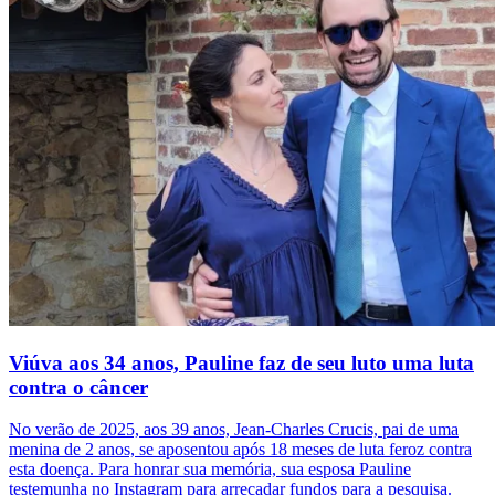
Viúva aos 34 anos, Pauline faz de seu luto uma luta
contra o câncer
No verão de 2025, aos 39 anos, Jean-Charles Crucis, pai de uma
menina de 2 anos, se aposentou após 18 meses de luta feroz contra
esta doença. Para honrar sua memória, sua esposa Pauline
testemunha no Instagram para arrecadar fundos para a pesquisa.