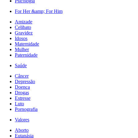
Psicologia
For Her &amp; For Him
Amizade
Celibato
Gravidez
Idosos
Maternidade
Mulher
Paternidade
Saúde
Câncer
Depressão
Doença
Drogas
Estresse
Luto
Pornografia
Valores
Aborto
Eutanásia