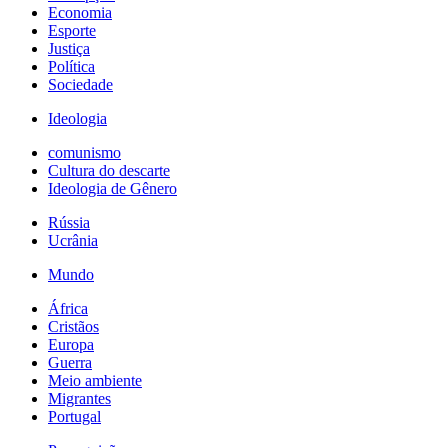
Economia
Esporte
Justiça
Política
Sociedade
Ideologia
comunismo
Cultura do descarte
Ideologia de Gênero
Rússia
Ucrânia
Mundo
África
Cristãos
Europa
Guerra
Meio ambiente
Migrantes
Portugal