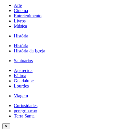
Arte
Cinema
Entretenimento
Livros
Música
História
História
História da Igreja
Santuários
Aparecida
Fátima
Guadalupe
Lourdes
Viagem
Curiosidades
peregrinacao
Terra Santa
✕