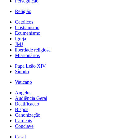
Perseguição
Religião
Católicos
Cristianismo
Ecumenismo
Igreja
JMJ
liberdade religiosa
Missionários
Papa Leão XIV
Sínodo
Vaticano
Angelus
Audiência Geral
Beatificacao
Bispos
Canonização
Cardeais
Conclave
Casal