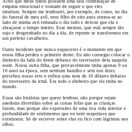
Acho que meus filhos possuem uma rara combinação de
empatia emocional e vontade de seguir o que eles
intuíram. Sempre me lembrarei, por exemplo, de como, no dia
do funeral de meu avô, meu filho de oito anos sentou-se ao
lado de minha avó enlutada o dia todo e deixou que ela o
abraçasse o tempo inteiro. Esse menino, que está sempre tão
sujo e desgrenhado no dia a dia, de repente se transformou em
um perfeito cavalheiro.
Outro incidente que nunca esquecerei é o momento em que
nossa filha perdeu o primeiro dente. Eu não consegui colocar o
dinheiro da fada do dente debaixo do travesseiro dela naquela
noite. Nossa outra filha, que provavelmente tinha apenas 9 ou
10 anos na época, sem nenhum barulho e sem nos dizer,
percebeu nosso erro e enfiou uma nota de 10 dólares debaixo
do travesseiro da irmã. Era todo o dinheiro que ela tinha no
mundo.
Essas são histórias que quero lembrar, não porque sejam
anedotas divertidas sobre as coisas fofas que as crianças
fazem, mas porque são expressões de uma rica vida interior e
profundidade de sentimentos que eu nem suspeitava que
existissem. Só de escrever sobre elas eu fico com lágrimas nos
olhos.