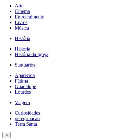
Arte
Cinema
Entretenimento
Livros
Música
História
História
História da Igreja
Santuários
Aparecida
Fátima
Guadalupe
Lourdes
Viagem
Curiosidades
peregrinacao
Terra Santa
✕