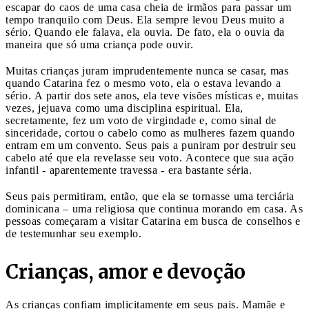
escapar do caos de uma casa cheia de irmãos para passar um
tempo tranquilo com Deus. Ela sempre levou Deus muito a
sério. Quando ele falava, ela ouvia. De fato, ela o ouvia da
maneira que só uma criança pode ouvir.
Muitas crianças juram imprudentemente nunca se casar, mas
quando Catarina fez o mesmo voto, ela o estava levando a
sério. A partir dos sete anos, ela teve visões místicas e, muitas
vezes, jejuava como uma disciplina espiritual. Ela,
secretamente, fez um voto de virgindade e, como sinal de
sinceridade, cortou o cabelo como as mulheres fazem quando
entram em um convento. Seus pais a puniram por destruir seu
cabelo até que ela revelasse seu voto. Acontece que sua ação
infantil - aparentemente travessa - era bastante séria.
Seus pais permitiram, então, que ela se tornasse uma terciária
dominicana – uma religiosa que continua morando em casa. As
pessoas começaram a visitar Catarina em busca de conselhos e
de testemunhar seu exemplo.
Crianças, amor e devoção
As crianças confiam implicitamente em seus pais. Mamãe e