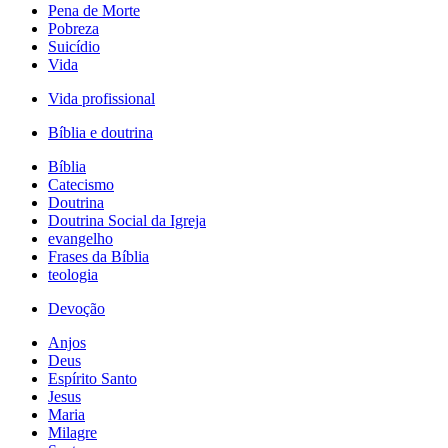
Pena de Morte
Pobreza
Suicídio
Vida
Vida profissional
Bíblia e doutrina
Bíblia
Catecismo
Doutrina
Doutrina Social da Igreja
evangelho
Frases da Bíblia
teologia
Devoção
Anjos
Deus
Espírito Santo
Jesus
Maria
Milagre