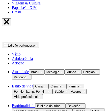
Viagem & Cultura
Papa Leão XIV
Brasil
Edição
portuguese
Vício
Adolescência
Adoção
Atualidade
Brasil
Ideologia
Mundo
Religião
Vaticano
Estilo de vida
Casal
Ciência
Família
For Her &amp; For Him
Saúde
Valores
Vida profissional
Espiritualidade
Bíblia e doutrina
Devoção