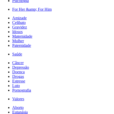
Psicologia
For Her &amp; For Him
Amizade
Celibato
Gravidez
Idosos
Maternidade
Mulher
Paternidade
Saúde
Câncer
Depressão
Doença
Drogas
Estresse
Luto
Pornografia
Valores
Aborto
Eutanásia