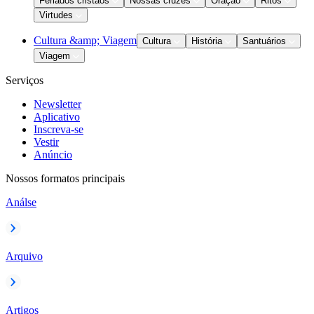
Feriados cristãos
Nossas cruzes
Oração
Ritos
Virtudes
Cultura &amp; Viagem
Cultura
História
Santuários
Viagem
Serviços
Newsletter
Aplicativo
Inscreva-se
Vestir
Anúncio
Nossos formatos principais
Análse
Arquivo
Artigos