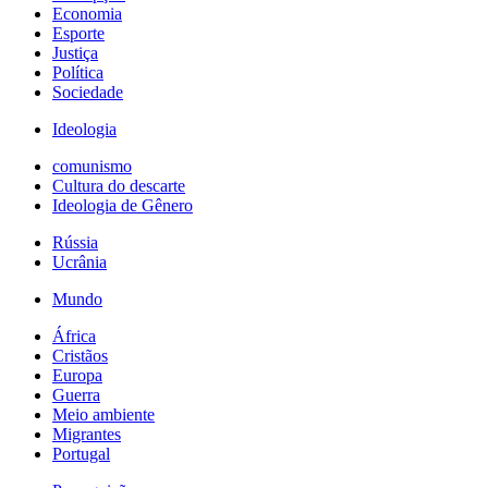
Economia
Esporte
Justiça
Política
Sociedade
Ideologia
comunismo
Cultura do descarte
Ideologia de Gênero
Rússia
Ucrânia
Mundo
África
Cristãos
Europa
Guerra
Meio ambiente
Migrantes
Portugal