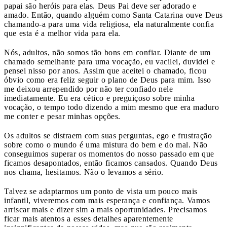
papai são heróis para elas. Deus Pai deve ser adorado e
amado. Então, quando alguém como Santa Catarina ouve Deus
chamando-a para uma vida religiosa, ela naturalmente confia
que esta é a melhor vida para ela.
Nós, adultos, não somos tão bons em confiar. Diante de um
chamado semelhante para uma vocação, eu vacilei, duvidei e
pensei nisso por anos. Assim que aceitei o chamado, ficou
óbvio como era feliz seguir o plano de Deus para mim. Isso
me deixou arrependido por não ter confiado nele
imediatamente. Eu era cético e preguiçoso sobre minha
vocação, o tempo todo dizendo a mim mesmo que era maduro
me conter e pesar minhas opções.
Os adultos se distraem com suas perguntas, ego e frustração
sobre como o mundo é uma mistura do bem e do mal. Não
conseguimos superar os momentos do nosso passado em que
ficamos desapontados, então ficamos cansados. Quando Deus
nos chama, hesitamos. Não o levamos a sério.
Talvez se adaptarmos um ponto de vista um pouco mais
infantil, viveremos com mais esperança e confiança. Vamos
arriscar mais e dizer sim a mais oportunidades. Precisamos
ficar mais atentos a esses detalhes aparentemente