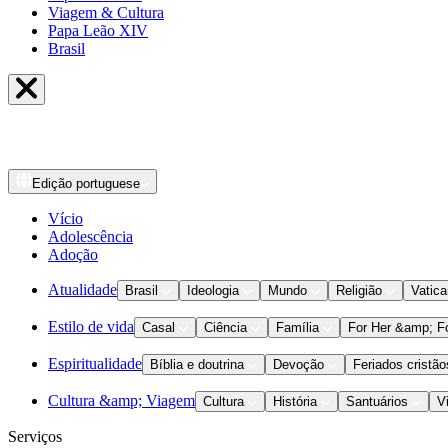
Viagem & Cultura
Papa Leão XIV
Brasil
Edição
portuguese
Vício
Adolescência
Adoção
Atualidade
Brasil
Ideologia
Mundo
Religião
Vatic
Estilo de vida
Casal
Ciência
Família
For Her &amp; F
Espiritualidade
Bíblia e doutrina
Devoção
Feriados cristão
Cultura &amp; Viagem
Cultura
História
Santuários
V
Serviços