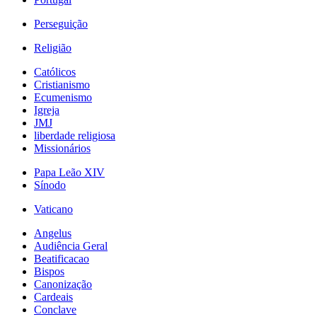
Perseguição
Religião
Católicos
Cristianismo
Ecumenismo
Igreja
JMJ
liberdade religiosa
Missionários
Papa Leão XIV
Sínodo
Vaticano
Angelus
Audiência Geral
Beatificacao
Bispos
Canonização
Cardeais
Conclave