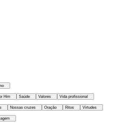
ano
or Him
Saúde
Valores
Vida profissional
s
Nossas cruzes
Oração
Ritos
Virtudes
iagem