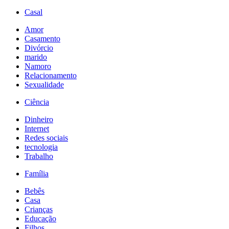
Casal
Amor
Casamento
Divórcio
marido
Namoro
Relacionamento
Sexualidade
Ciência
Dinheiro
Internet
Redes sociais
tecnologia
Trabalho
Família
Bebês
Casa
Crianças
Educação
Filhos