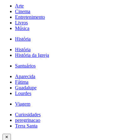
Arte
Cinema
Entretenimento
Livros
Música
História
História
História da Igreja
Santuários
Aparecida
Fátima
Guadalupe
Lourdes
Viagem
Curiosidades
peregrinacao
Terra Santa
✕