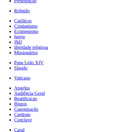
Perseguição
Religião
Católicos
Cristianismo
Ecumenismo
Igreja
JMJ
liberdade religiosa
Missionários
Papa Leão XIV
Sínodo
Vaticano
Angelus
Audiência Geral
Beatificacao
Bispos
Canonização
Cardeais
Conclave
Casal