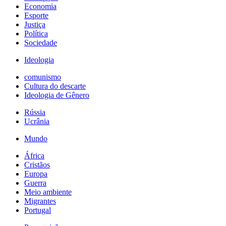
Economia
Esporte
Justiça
Política
Sociedade
Ideologia
comunismo
Cultura do descarte
Ideologia de Gênero
Rússia
Ucrânia
Mundo
África
Cristãos
Europa
Guerra
Meio ambiente
Migrantes
Portugal