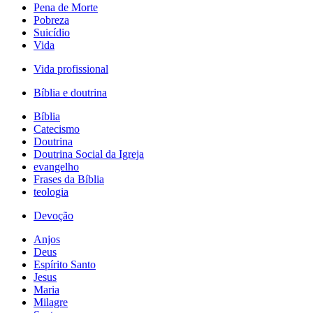
Pena de Morte
Pobreza
Suicídio
Vida
Vida profissional
Bíblia e doutrina
Bíblia
Catecismo
Doutrina
Doutrina Social da Igreja
evangelho
Frases da Bíblia
teologia
Devoção
Anjos
Deus
Espírito Santo
Jesus
Maria
Milagre