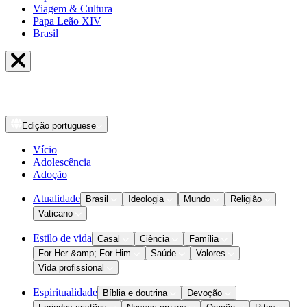
Viagem & Cultura
Papa Leão XIV
Brasil
Edição
portuguese
Vício
Adolescência
Adoção
Atualidade
Brasil
Ideologia
Mundo
Religião
Vaticano
Estilo de vida
Casal
Ciência
Família
For Her &amp; For Him
Saúde
Valores
Vida profissional
Espiritualidade
Bíblia e doutrina
Devoção