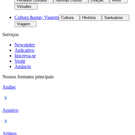
Feriados cristãos
Nossas cruzes
Oração
Ritos
Virtudes
Cultura &amp; Viagem
Cultura
História
Santuários
Viagem
Serviços
Newsletter
Aplicativo
Inscreva-se
Vestir
Anúncio
Nossos formatos principais
Análse
Arquivo
Artigos