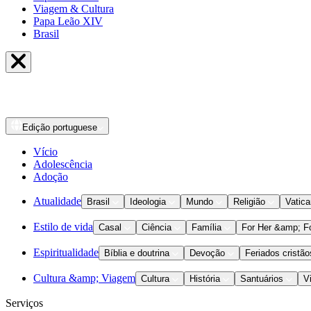
Viagem & Cultura
Papa Leão XIV
Brasil
Edição
portuguese
Vício
Adolescência
Adoção
Atualidade
Brasil
Ideologia
Mundo
Religião
Vatic
Estilo de vida
Casal
Ciência
Família
For Her &amp; F
Espiritualidade
Bíblia e doutrina
Devoção
Feriados cristão
Cultura &amp; Viagem
Cultura
História
Santuários
V
Serviços