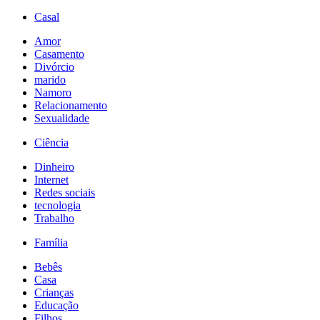
Casal
Amor
Casamento
Divórcio
marido
Namoro
Relacionamento
Sexualidade
Ciência
Dinheiro
Internet
Redes sociais
tecnologia
Trabalho
Família
Bebês
Casa
Crianças
Educação
Filhos