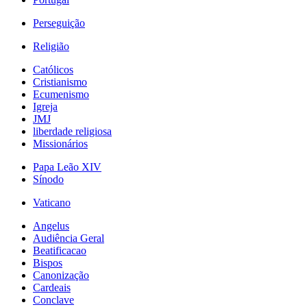
Perseguição
Religião
Católicos
Cristianismo
Ecumenismo
Igreja
JMJ
liberdade religiosa
Missionários
Papa Leão XIV
Sínodo
Vaticano
Angelus
Audiência Geral
Beatificacao
Bispos
Canonização
Cardeais
Conclave