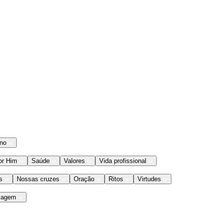
ano
or Him
Saúde
Valores
Vida profissional
s
Nossas cruzes
Oração
Ritos
Virtudes
iagem