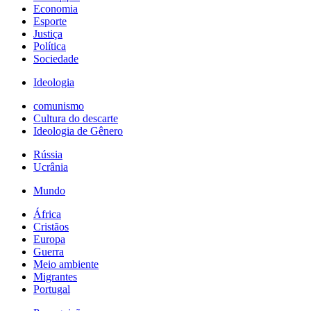
Economia
Esporte
Justiça
Política
Sociedade
Ideologia
comunismo
Cultura do descarte
Ideologia de Gênero
Rússia
Ucrânia
Mundo
África
Cristãos
Europa
Guerra
Meio ambiente
Migrantes
Portugal