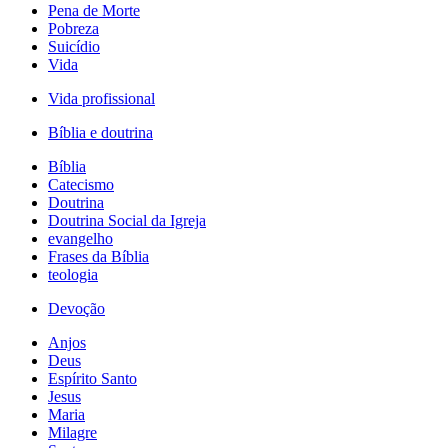
Pena de Morte
Pobreza
Suicídio
Vida
Vida profissional
Bíblia e doutrina
Bíblia
Catecismo
Doutrina
Doutrina Social da Igreja
evangelho
Frases da Bíblia
teologia
Devoção
Anjos
Deus
Espírito Santo
Jesus
Maria
Milagre