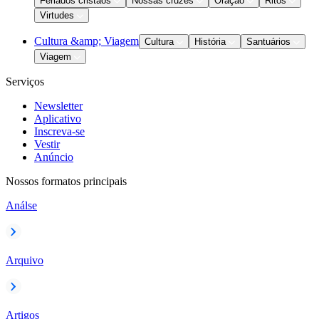
Feriados cristãos
Nossas cruzes
Oração
Ritos
Virtudes
Cultura &amp; Viagem
Cultura
História
Santuários
Viagem
Serviços
Newsletter
Aplicativo
Inscreva-se
Vestir
Anúncio
Nossos formatos principais
Análse
Arquivo
Artigos