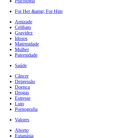
Psicologia
For Her &amp; For Him
Amizade
Celibato
Gravidez
Idosos
Maternidade
Mulher
Paternidade
Saúde
Câncer
Depressão
Doença
Drogas
Estresse
Luto
Pornografia
Valores
Aborto
Eutanásia