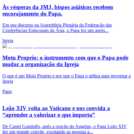
Às vésperas da JMJ, bispos asiáticos recebem
encorajamento do Papa.
Em seu discurso na Assembleia Plenária da Federação das
Conferências Episcopais da Ásia, o Papa fez um apelo...
Igreja
Motu Proprio: o instrumento com que o Papa pode
mudar a organização da Igreja
O que é um Motu Proprio e por que o Papa o utiliza para governar a
Igreja
Papa
Leão XIV volta ao Vaticano e nos convida a
“aprender a valorizar o que importa”
De Castel Gandolfo, após a oração do Angelus, o Papa Leão XIV
fez um grande convite, exortando as pessoas a...