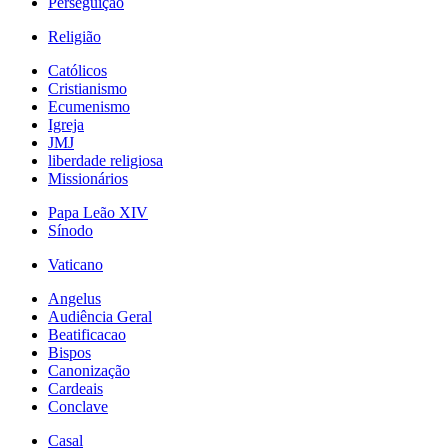
Perseguição
Religião
Católicos
Cristianismo
Ecumenismo
Igreja
JMJ
liberdade religiosa
Missionários
Papa Leão XIV
Sínodo
Vaticano
Angelus
Audiência Geral
Beatificacao
Bispos
Canonização
Cardeais
Conclave
Casal