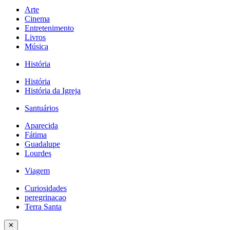
Arte
Cinema
Entretenimento
Livros
Música
História
História
História da Igreja
Santuários
Aparecida
Fátima
Guadalupe
Lourdes
Viagem
Curiosidades
peregrinacao
Terra Santa
✕