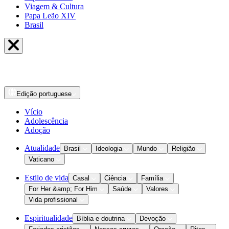
Viagem & Cultura
Papa Leão XIV
Brasil
Edição
portuguese
Vício
Adolescência
Adoção
Atualidade
Brasil
Ideologia
Mundo
Religião
Vaticano
Estilo de vida
Casal
Ciência
Família
For Her &amp; For Him
Saúde
Valores
Vida profissional
Espiritualidade
Bíblia e doutrina
Devoção