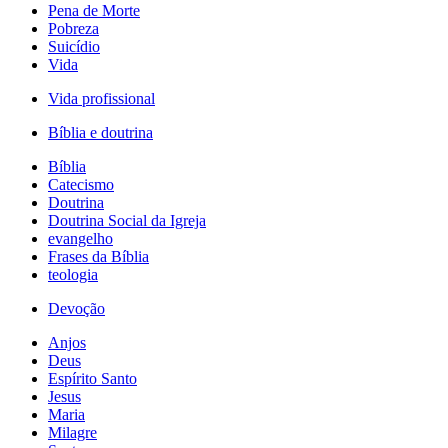
Pena de Morte
Pobreza
Suicídio
Vida
Vida profissional
Bíblia e doutrina
Bíblia
Catecismo
Doutrina
Doutrina Social da Igreja
evangelho
Frases da Bíblia
teologia
Devoção
Anjos
Deus
Espírito Santo
Jesus
Maria
Milagre