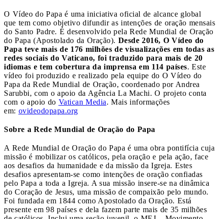
O Vídeo do Papa é uma iniciativa oficial de alcance global
que tem como objetivo difundir as intenções de oração mensais
do Santo Padre. É desenvolvido pela Rede Mundial de Oração
do Papa (Apostolado da Oração).
Desde 2016, O Vídeo do
Papa teve mais de 176 milhões de visualizações em todas as
redes sociais do Vaticano, foi traduzido para mais de 20
idiomas e tem cobertura da imprensa em 114 países
. Este
vídeo foi produzido e realizado pela equipe do O Vídeo do
Papa da Rede Mundial de Oração, coordenado por Andrea
Sarubbi, com o apoio da Agência La Machi. O projeto conta
com o apoio do
Vatican Media
. Mais informações
em:
ovideodopapa.org
Sobre a Rede Mundial de Oração do Papa
A Rede Mundial de Oração do Papa é uma obra pontifícia cuja
missão é mobilizar os católicos, pela oração e pela ação, face
aos desafios da humanidade e da missão da Igreja. Estes
desafios apresentam-se como intenções de oração confiadas
pelo Papa a toda a Igreja. A sua missão insere-se na dinâmica
do Coração de Jesus, uma missão de compaixão pelo mundo.
Foi fundada em 1844 como Apostolado da Oração. Está
presente em 98 países e dela fazem parte mais de 35 milhões
de católicos. Inclui uma seção juvenil, o MEJ – Movimento