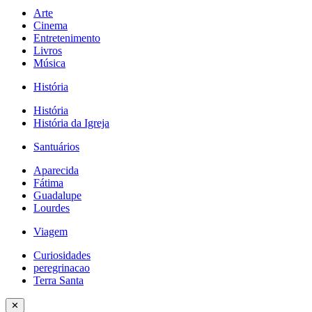
Arte
Cinema
Entretenimento
Livros
Música
História
História
História da Igreja
Santuários
Aparecida
Fátima
Guadalupe
Lourdes
Viagem
Curiosidades
peregrinacao
Terra Santa
✕