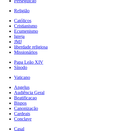
Perseguição
Religião
Católicos
Cristianismo
Ecumenismo
Igreja
JMJ
liberdade religiosa
Missionários
Papa Leão XIV
Sínodo
Vaticano
Angelus
Audiência Geral
Beatificacao
Bispos
Canonização
Cardeais
Conclave
Casal