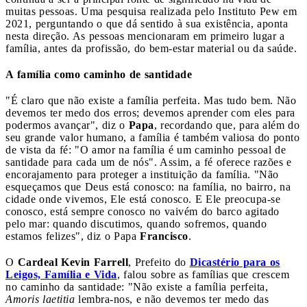
muitas pessoas. Uma pesquisa realizada pelo Instituto Pew em
2021, perguntando o que dá sentido à sua existência, aponta
nesta direção. As pessoas mencionaram em primeiro lugar a
família, antes da profissão, do bem-estar material ou da saúde.
A família como caminho de santidade
"É claro que não existe a família perfeita. Mas tudo bem. Não
devemos ter medo dos erros; devemos aprender com eles para
podermos avançar", diz o
Papa
, recordando que, para além do
seu grande valor humano, a família é também valiosa do ponto
de vista da fé: "O amor na família é um caminho pessoal de
santidade para cada um de nós". Assim, a fé oferece razões e
encorajamento para proteger a instituição da família. "Não
esqueçamos que Deus está conosco: na família, no bairro, na
cidade onde vivemos, Ele está conosco. E Ele preocupa-se
conosco, está sempre conosco no vaivém do barco agitado
pelo mar: quando discutimos, quando sofremos, quando
estamos felizes", diz o Papa
Francisco
.
O
Cardeal Kevin Farrell
, Prefeito do
Dicastério para os
Leigos, Família e Vida
, falou sobre as famílias que crescem
no caminho da santidade: "Não existe a família perfeita,
Amoris laetitia
lembra-nos, e não devemos ter medo das