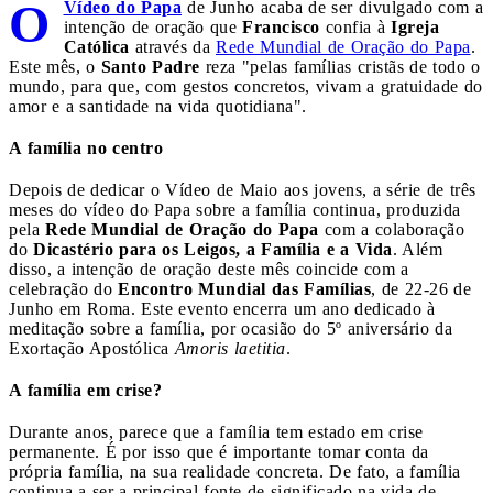
O
Vídeo do Papa
de Junho acaba de ser divulgado com a
intenção de oração que
Francisco
confia à
Igreja
Católica
através da
Rede Mundial de Oração do Papa
.
Este mês, o
Santo Padre
reza "pelas famílias cristãs de todo o
mundo, para que, com gestos concretos, vivam a gratuidade do
amor e a santidade na vida quotidiana".
A família no centro
Depois de dedicar o Vídeo de Maio aos jovens, a série de três
meses do vídeo do Papa sobre a família continua, produzida
pela
Rede Mundial de Oração do Papa
com a colaboração
do
Dicastério para os Leigos, a Família e a Vida
. Além
disso, a intenção de oração deste mês coincide com a
celebração do
Encontro Mundial das Famílias
, de 22-26 de
Junho em Roma. Este evento encerra um ano dedicado à
meditação sobre a família, por ocasião do 5º aniversário da
Exortação Apostólica
Amoris laetitia
.
A família em crise?
Durante anos, parece que a família tem estado em crise
permanente. É por isso que é importante tomar conta da
própria família, na sua realidade concreta. De fato, a família
continua a ser a principal fonte de significado na vida de