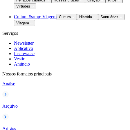
Feriados cristãos
Nossas cruzes
Oração
Ritos
Virtudes
Cultura &amp; Viagem
Cultura
História
Santuários
Viagem
Serviços
Newsletter
Aplicativo
Inscreva-se
Vestir
Anúncio
Nossos formatos principais
Análse
Arquivo
Artigos