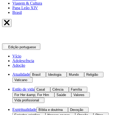
Viagem & Cultura
Papa Leão XIV
Brasil
Edição
portuguese
Vício
Adolescência
Adoção
Atualidade
Brasil
Ideologia
Mundo
Religião
Vaticano
Estilo de vida
Casal
Ciência
Família
For Her &amp; For Him
Saúde
Valores
Vida profissional
Espiritualidade
Bíblia e doutrina
Devoção