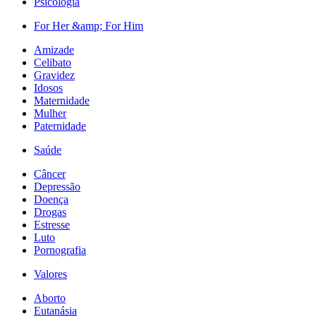
Psicologia
For Her &amp; For Him
Amizade
Celibato
Gravidez
Idosos
Maternidade
Mulher
Paternidade
Saúde
Câncer
Depressão
Doença
Drogas
Estresse
Luto
Pornografia
Valores
Aborto
Eutanásia