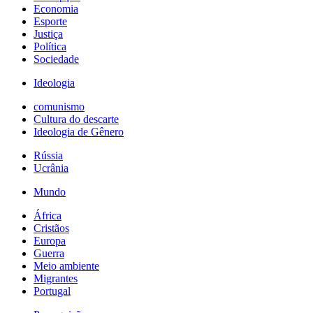
Economia
Esporte
Justiça
Política
Sociedade
Ideologia
comunismo
Cultura do descarte
Ideologia de Gênero
Rússia
Ucrânia
Mundo
África
Cristãos
Europa
Guerra
Meio ambiente
Migrantes
Portugal