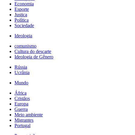
Economia
Esporte
Justiça
Política
Sociedade
Ideologia
comunismo
Cultura do descarte
Ideologia de Gênero
Rússia
Ucrânia
Mundo
África
Cristãos
Europa
Guerra
Meio ambiente
Migrantes
Portugal