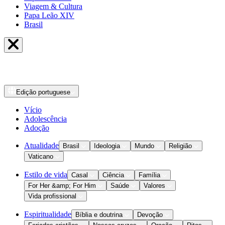
Viagem & Cultura
Papa Leão XIV
Brasil
Edição
portuguese
Vício
Adolescência
Adoção
Atualidade
Brasil
Ideologia
Mundo
Religião
Vaticano
Estilo de vida
Casal
Ciência
Família
For Her &amp; For Him
Saúde
Valores
Vida profissional
Espiritualidade
Bíblia e doutrina
Devoção