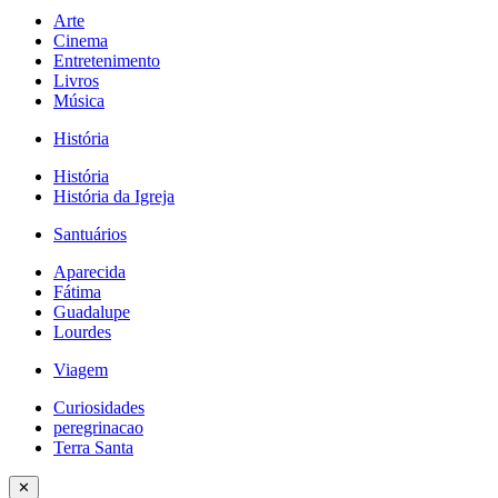
Arte
Cinema
Entretenimento
Livros
Música
História
História
História da Igreja
Santuários
Aparecida
Fátima
Guadalupe
Lourdes
Viagem
Curiosidades
peregrinacao
Terra Santa
✕