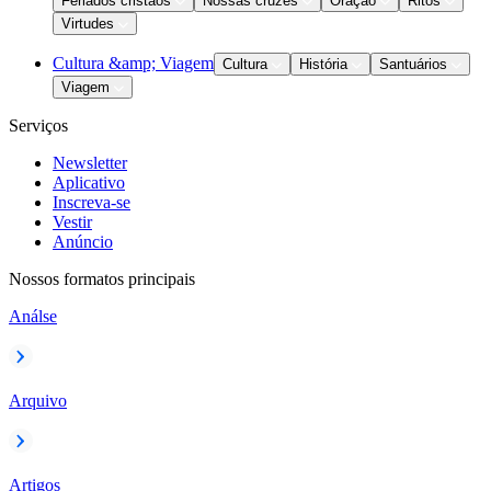
Feriados cristãos
Nossas cruzes
Oração
Ritos
Virtudes
Cultura &amp; Viagem
Cultura
História
Santuários
Viagem
Serviços
Newsletter
Aplicativo
Inscreva-se
Vestir
Anúncio
Nossos formatos principais
Análse
Arquivo
Artigos