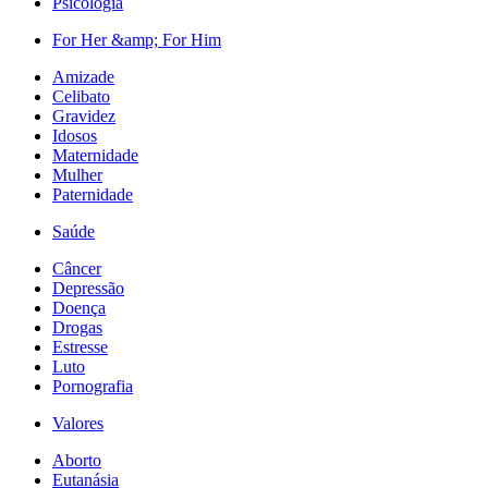
Psicologia
For Her &amp; For Him
Amizade
Celibato
Gravidez
Idosos
Maternidade
Mulher
Paternidade
Saúde
Câncer
Depressão
Doença
Drogas
Estresse
Luto
Pornografia
Valores
Aborto
Eutanásia