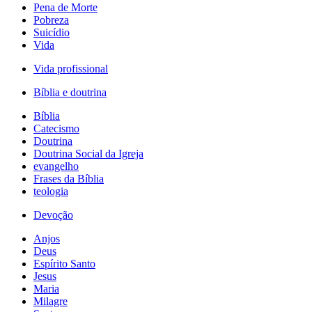
Pena de Morte
Pobreza
Suicídio
Vida
Vida profissional
Bíblia e doutrina
Bíblia
Catecismo
Doutrina
Doutrina Social da Igreja
evangelho
Frases da Bíblia
teologia
Devoção
Anjos
Deus
Espírito Santo
Jesus
Maria
Milagre