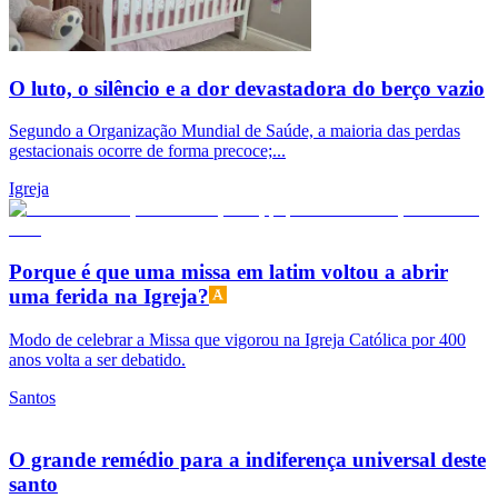
O luto, o silêncio e a dor devastadora do berço vazio
Segundo a Organização Mundial de Saúde, a maioria das perdas
gestacionais ocorre de forma precoce;...
Igreja
Porque é que uma missa em latim voltou a abrir
uma ferida na Igreja?
Modo de celebrar a Missa que vigorou na Igreja Católica por 400
anos volta a ser debatido.
Santos
O grande remédio para a indiferença universal deste
santo