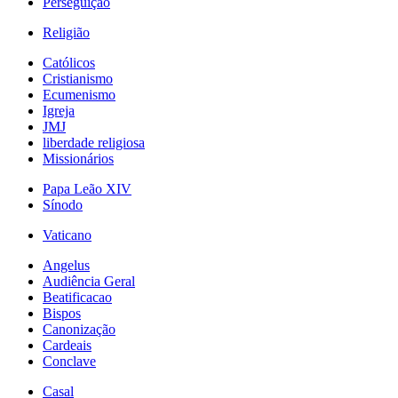
Perseguição
Religião
Católicos
Cristianismo
Ecumenismo
Igreja
JMJ
liberdade religiosa
Missionários
Papa Leão XIV
Sínodo
Vaticano
Angelus
Audiência Geral
Beatificacao
Bispos
Canonização
Cardeais
Conclave
Casal