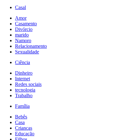
Casal
Amor
Casamento
Divórcio
marido
Namoro
Relacionamento
Sexualidade
Ciência
Dinheiro
Internet
Redes sociais
tecnologia
Trabalho
Família
Bebês
Casa
Crianças
Educação
Filhos