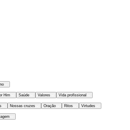
ano
or Him
Saúde
Valores
Vida profissional
s
Nossas cruzes
Oração
Ritos
Virtudes
iagem