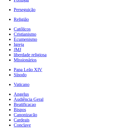
Perseguição
Religião
Católicos
Cristianismo
Ecumenismo
Igreja
JMJ
liberdade religiosa
Missionários
Papa Leão XIV
Sínodo
Vaticano
Angelus
Audiência Geral
Beatificacao
Bispos
Canonização
Cardeais
Conclave