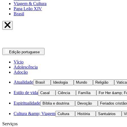
Viagem & Cultura
Papa Leão XIV
Brasil
Edição
portuguese
Vício
Adolescência
Adoção
Atualidade
Brasil
Ideologia
Mundo
Religião
Vatic
Estilo de vida
Casal
Ciência
Família
For Her &amp; F
Espiritualidade
Bíblia e doutrina
Devoção
Feriados cristão
Cultura &amp; Viagem
Cultura
História
Santuários
V
Serviços