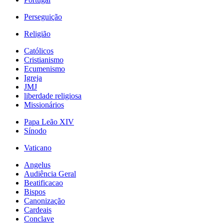
Perseguição
Religião
Católicos
Cristianismo
Ecumenismo
Igreja
JMJ
liberdade religiosa
Missionários
Papa Leão XIV
Sínodo
Vaticano
Angelus
Audiência Geral
Beatificacao
Bispos
Canonização
Cardeais
Conclave