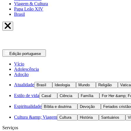
Viagem & Cultura
Papa Leão XIV
Brasil
Edição
portuguese
Vício
Adolescência
Adoção
Atualidade
Brasil
Ideologia
Mundo
Religião
Vatic
Estilo de vida
Casal
Ciência
Família
For Her &amp; F
Espiritualidade
Bíblia e doutrina
Devoção
Feriados cristão
Cultura &amp; Viagem
Cultura
História
Santuários
V
Serviços