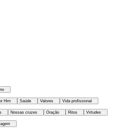
ano
or Him
Saúde
Valores
Vida profissional
s
Nossas cruzes
Oração
Ritos
Virtudes
iagem