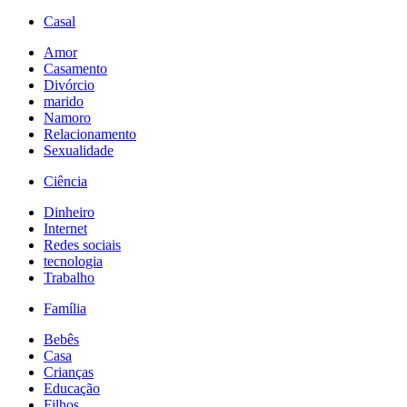
Casal
Amor
Casamento
Divórcio
marido
Namoro
Relacionamento
Sexualidade
Ciência
Dinheiro
Internet
Redes sociais
tecnologia
Trabalho
Família
Bebês
Casa
Crianças
Educação
Filhos