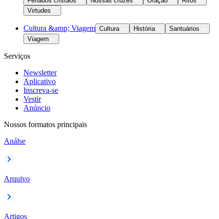
Feriados cristãos
Nossas cruzes
Oração
Ritos
Virtudes
Cultura &amp; Viagem
Cultura
História
Santuários
Viagem
Serviços
Newsletter
Aplicativo
Inscreva-se
Vestir
Anúncio
Nossos formatos principais
Análse
Arquivo
Artigos