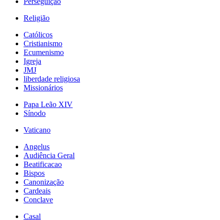
Perseguição
Religião
Católicos
Cristianismo
Ecumenismo
Igreja
JMJ
liberdade religiosa
Missionários
Papa Leão XIV
Sínodo
Vaticano
Angelus
Audiência Geral
Beatificacao
Bispos
Canonização
Cardeais
Conclave
Casal