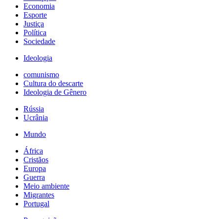
Economia
Esporte
Justiça
Política
Sociedade
Ideologia
comunismo
Cultura do descarte
Ideologia de Gênero
Rússia
Ucrânia
Mundo
África
Cristãos
Europa
Guerra
Meio ambiente
Migrantes
Portugal