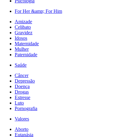
Psicologia
For Her &amp; For Him
Amizade
Celibato
Gravidez
Idosos
Maternidade
Mulher
Paternidade
Saúde
Câncer
Depressão
Doença
Drogas
Estresse
Luto
Pornografia
Valores
Aborto
Eutanásia