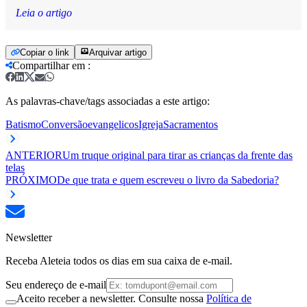
Leia o artigo
Copiar o link
Arquivar artigo
Compartilhar em
:
As palavras-chave/tags associadas a este artigo:
Batismo
Conversão
evangelicos
Igreja
Sacramentos
ANTERIOR
Um truque original para tirar as crianças da frente das
telas
PRÓXIMO
De que trata e quem escreveu o livro da Sabedoria?
Newsletter
Receba Aleteia todos os dias em sua caixa de e-mail.
Seu endereço de e-mail
Aceito receber a newsletter. Consulte nossa
Política de