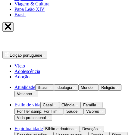
Viagem & Cultura
Papa Leão XIV
Brasil
Edição
portuguese
Vício
Adolescência
Adoção
Atualidade
Brasil
Ideologia
Mundo
Religião
Vaticano
Estilo de vida
Casal
Ciência
Família
For Her &amp; For Him
Saúde
Valores
Vida profissional
Espiritualidade
Bíblia e doutrina
Devoção