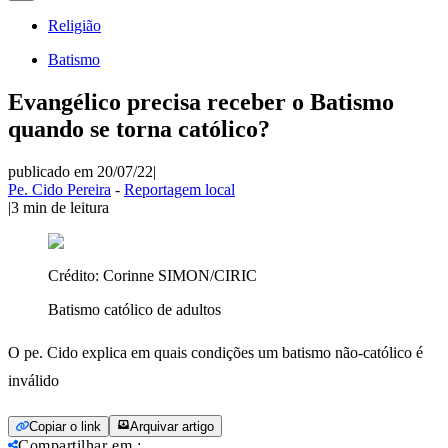
Religião
Batismo
Evangélico precisa receber o Batismo
quando se torna católico?
publicado em 20/07/22
|
Pe. Cido Pereira
-
Reportagem local
|
3
min de leitura
Crédito:
Corinne SIMON/CIRIC
Batismo católico de adultos
O pe. Cido explica em quais condições um batismo não-católico é
inválido
Copiar o link
Arquivar artigo
Compartilhar em
: