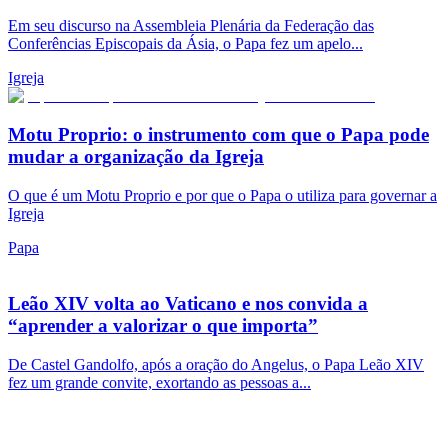
Em seu discurso na Assembleia Plenária da Federação das
Conferências Episcopais da Ásia, o Papa fez um apelo...
Igreja
Motu Proprio: o instrumento com que o Papa pode
mudar a organização da Igreja
O que é um Motu Proprio e por que o Papa o utiliza para governar a
Igreja
Papa
Leão XIV volta ao Vaticano e nos convida a
“aprender a valorizar o que importa”
De Castel Gandolfo, após a oração do Angelus, o Papa Leão XIV
fez um grande convite, exortando as pessoas a...