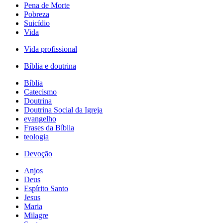
Pena de Morte
Pobreza
Suicídio
Vida
Vida profissional
Bíblia e doutrina
Bíblia
Catecismo
Doutrina
Doutrina Social da Igreja
evangelho
Frases da Bíblia
teologia
Devoção
Anjos
Deus
Espírito Santo
Jesus
Maria
Milagre