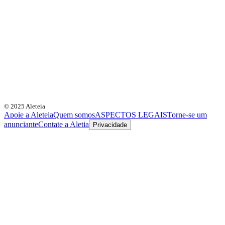
© 2025 Aleteia
Apoie a Aleteia
Quem somos
ASPECTOS LEGAIS
Torne-se um
anunciante
Contate a Aletia
Privacidade