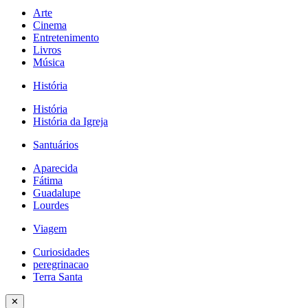
Arte
Cinema
Entretenimento
Livros
Música
História
História
História da Igreja
Santuários
Aparecida
Fátima
Guadalupe
Lourdes
Viagem
Curiosidades
peregrinacao
Terra Santa
✕