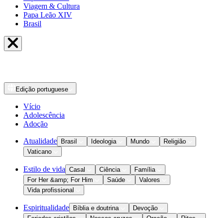
Viagem & Cultura
Papa Leão XIV
Brasil
Edição
portuguese
Vício
Adolescência
Adoção
Atualidade
Brasil
Ideologia
Mundo
Religião
Vaticano
Estilo de vida
Casal
Ciência
Família
For Her &amp; For Him
Saúde
Valores
Vida profissional
Espiritualidade
Bíblia e doutrina
Devoção