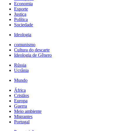
Economia
Esporte
Justiça
Política
Sociedade
Ideologia
comunismo
Cultura do descarte
Ideologia de Gênero
Rússia
Ucrânia
Mundo
África
Cristãos
Europa
Guerra
Meio ambiente
Migrantes
Portugal