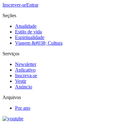
Inscrever-se
Entrar
Seções
Atualidade
Estilo de vida
Espiritualidade
Viagem &#038; Cultura
Serviços
Newsletter
Aplicativo
Inscreva-se
Vestir
Anúncio
Arquivos
Por ano