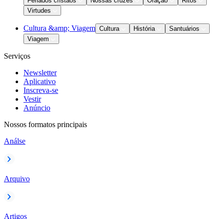
Feriados cristãos
Nossas cruzes
Oração
Ritos
Virtudes
Cultura &amp; Viagem
Cultura
História
Santuários
Viagem
Serviços
Newsletter
Aplicativo
Inscreva-se
Vestir
Anúncio
Nossos formatos principais
Análse
Arquivo
Artigos