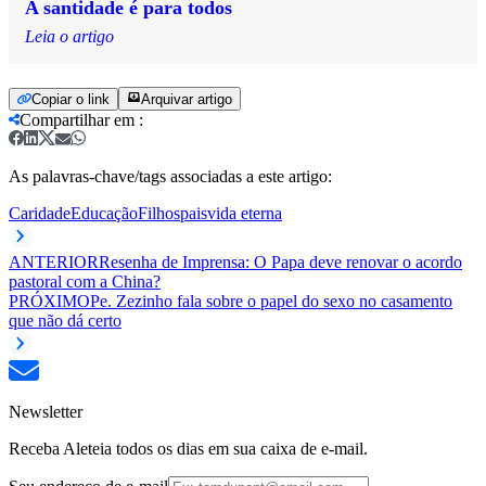
A santidade é para todos
Leia o artigo
Copiar o link
Arquivar artigo
Compartilhar em
:
As palavras-chave/tags associadas a este artigo:
Caridade
Educação
Filhos
pais
vida eterna
ANTERIOR
Resenha de Imprensa: O Papa deve renovar o acordo
pastoral com a China?
PRÓXIMO
Pe. Zezinho fala sobre o papel do sexo no casamento
que não dá certo
Newsletter
Receba Aleteia todos os dias em sua caixa de e-mail.