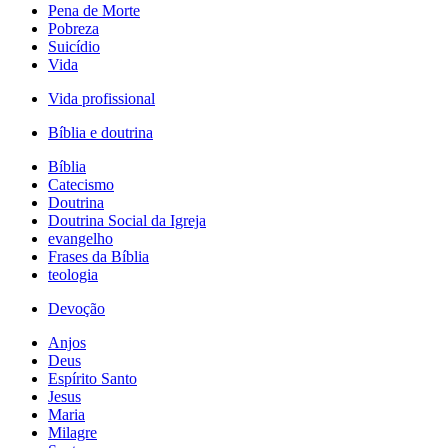
Pena de Morte
Pobreza
Suicídio
Vida
Vida profissional
Bíblia e doutrina
Bíblia
Catecismo
Doutrina
Doutrina Social da Igreja
evangelho
Frases da Bíblia
teologia
Devoção
Anjos
Deus
Espírito Santo
Jesus
Maria
Milagre