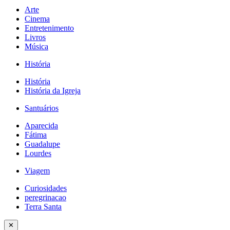
Arte
Cinema
Entretenimento
Livros
Música
História
História
História da Igreja
Santuários
Aparecida
Fátima
Guadalupe
Lourdes
Viagem
Curiosidades
peregrinacao
Terra Santa
✕