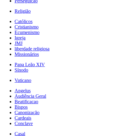
Perseguição
Religião
Católicos
Cristianismo
Ecumenismo
Igreja
JMJ
liberdade religiosa
Missionários
Papa Leão XIV
Sínodo
Vaticano
Angelus
Audiência Geral
Beatificacao
Bispos
Canonização
Cardeais
Conclave
Casal