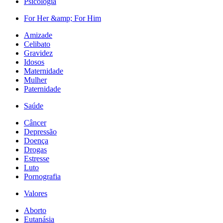
Psicologia
For Her &amp; For Him
Amizade
Celibato
Gravidez
Idosos
Maternidade
Mulher
Paternidade
Saúde
Câncer
Depressão
Doença
Drogas
Estresse
Luto
Pornografia
Valores
Aborto
Eutanásia