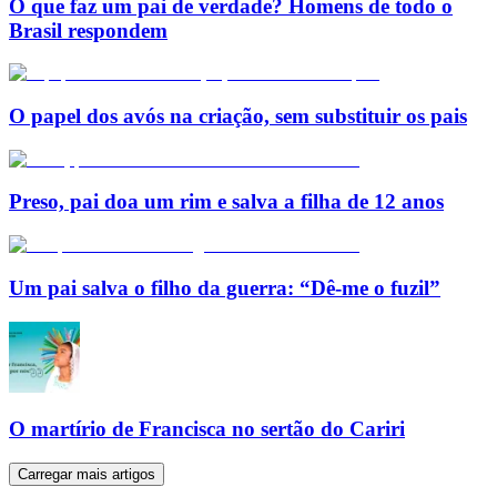
O que faz um pai de verdade? Homens de todo o
Brasil respondem
O papel dos avós na criação, sem substituir os pais
Preso, pai doa um rim e salva a filha de 12 anos
Um pai salva o filho da guerra: “Dê-me o fuzil”
O martírio de Francisca no sertão do Cariri
Carregar mais artigos