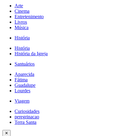
Arte
Cinema
Entretenimento
Livros
Música
História
História
História da Igreja
Santuários
Aparecida
Fátima
Guadalupe
Lourdes
Viagem
Curiosidades
peregrinacao
Terra Santa
✕