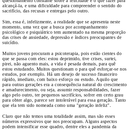
questionamento constante sobre a felicidade e o que fazer para
alcançá-la, e uma dificuldade para compreender o sentido do
sacrifício, das recusas e entregas pelo outro.
Sim, essa é, infelizmente, a realidade que se apresenta neste
momento, uma vez que a busca por acompanhamento
psicológico e psiquiátrico tem aumentado na mesma proporção
das crises de ansiedade, depressão e índices preocupantes de
suicídio.
Muitos jovens procuram a psicoterapia, pois estão cientes do
que se passa com eles: estou deprimido, tive crises, surtei,
pirei, não aguento mais, a vida é pesada demais, para quê
estou estudando. Muitos questionam o para quê esforçar-se nos
estudos, por exemplo. Há um desejo de sucesso financeiro
rápido, imediato, com baixo esforço ou estudo. Aquilo que
para outras gerações era a consequência natural do crescimento
e amadurecimento, ou seja, assumir responsabilidades, fazer
algo pelo outro, ter pequenos sacrifícios, sofrer em certo grau
para obter algo, parece ser intolerável para essa geração. Tanto
que ela tem sido nomeada como uma "geração infeliz".
Claro que não temos uma totalidade assim, mas são esses
números expressivos que nos preocupam. Alguns aspectos
podem intensificar esse quadro, dentre eles a pandemia da