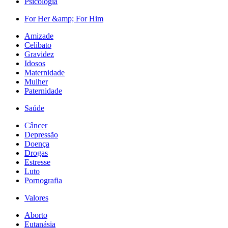
Psicologia
For Her &amp; For Him
Amizade
Celibato
Gravidez
Idosos
Maternidade
Mulher
Paternidade
Saúde
Câncer
Depressão
Doença
Drogas
Estresse
Luto
Pornografia
Valores
Aborto
Eutanásia