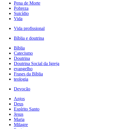
Pena de Morte
Pobreza
Suicídio
Vida
Vida profissional
Bíblia e doutrina
Bíblia
Catecismo
Doutrina
Doutrina Social da Igreja
evangelho
Frases da Bíblia
teologia
Devoção
Anjos
Deus
Espírito Santo
Jesus
Maria
Milagre