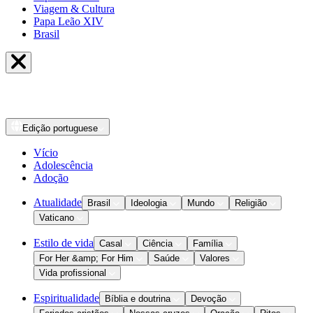
Viagem & Cultura
Papa Leão XIV
Brasil
Edição
portuguese
Vício
Adolescência
Adoção
Atualidade
Brasil
Ideologia
Mundo
Religião
Vaticano
Estilo de vida
Casal
Ciência
Família
For Her &amp; For Him
Saúde
Valores
Vida profissional
Espiritualidade
Bíblia e doutrina
Devoção