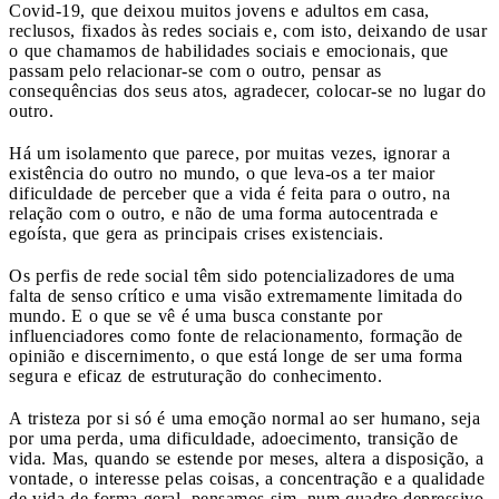
Covid-19, que deixou muitos jovens e adultos em casa,
reclusos, fixados às redes sociais e, com isto, deixando de usar
o que chamamos de habilidades sociais e emocionais, que
passam pelo relacionar-se com o outro, pensar as
consequências dos seus atos, agradecer, colocar-se no lugar do
outro.
Há um isolamento que parece, por muitas vezes, ignorar a
existência do outro no mundo, o que leva-os a ter maior
dificuldade de perceber que a vida é feita para o outro, na
relação com o outro, e não de uma forma autocentrada e
egoísta, que gera as principais crises existenciais.
Os perfis de rede social têm sido potencializadores de uma
falta de senso crítico e uma visão extremamente limitada do
mundo. E o que se vê é uma busca constante por
influenciadores como fonte de relacionamento, formação de
opinião e discernimento, o que está longe de ser uma forma
segura e eficaz de estruturação do conhecimento.
A tristeza por si só é uma emoção normal ao ser humano, seja
por uma perda, uma dificuldade, adoecimento, transição de
vida. Mas, quando se estende por meses, altera a disposição, a
vontade, o interesse pelas coisas, a concentração e a qualidade
de vida de forma geral, pensamos sim, num quadro depressivo.