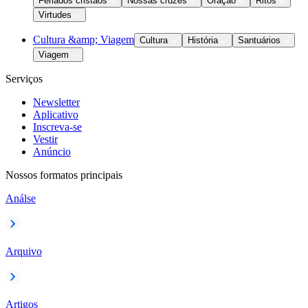
Feriados cristãos
Nossas cruzes
Oração
Ritos
Virtudes
Cultura &amp; Viagem
Cultura
História
Santuários
Viagem
Serviços
Newsletter
Aplicativo
Inscreva-se
Vestir
Anúncio
Nossos formatos principais
Análse
Arquivo
Artigos