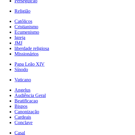
Perseguição
Religião
Católicos
Cristianismo
Ecumenismo
Igreja
JMJ
liberdade religiosa
Missionários
Papa Leão XIV
Sínodo
Vaticano
Angelus
Audiência Geral
Beatificacao
Bispos
Canonização
Cardeais
Conclave
Casal