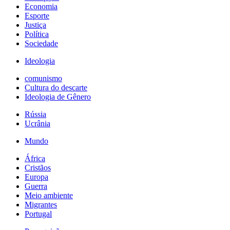
Economia
Esporte
Justiça
Política
Sociedade
Ideologia
comunismo
Cultura do descarte
Ideologia de Gênero
Rússia
Ucrânia
Mundo
África
Cristãos
Europa
Guerra
Meio ambiente
Migrantes
Portugal