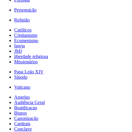
Perseguição
Religião
Católicos
Cristianismo
Ecumenismo
Igreja
JMJ
liberdade religiosa
Missionários
Papa Leão XIV
Sínodo
Vaticano
Angelus
Audiência Geral
Beatificacao
Bispos
Canonização
Cardeais
Conclave