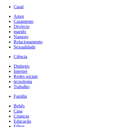
Casal
Amor
Casamento
Divórcio
marido
Namoro
Relacionamento
Sexualidade
Ciência
Dinheiro
Internet
Redes sociais
tecnologia
Trabalho
Família
Bebês
Casa
Crianças
Educação
Filhos