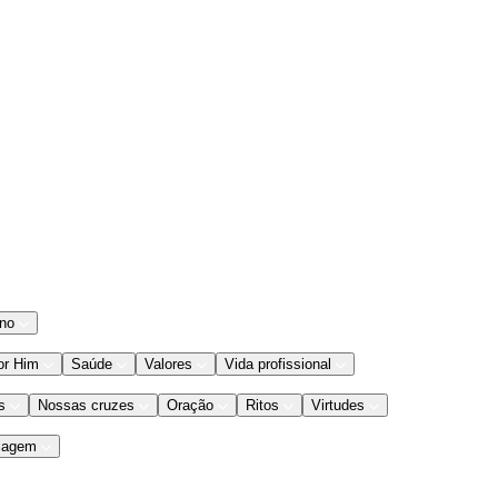
ano
or Him
Saúde
Valores
Vida profissional
s
Nossas cruzes
Oração
Ritos
Virtudes
iagem