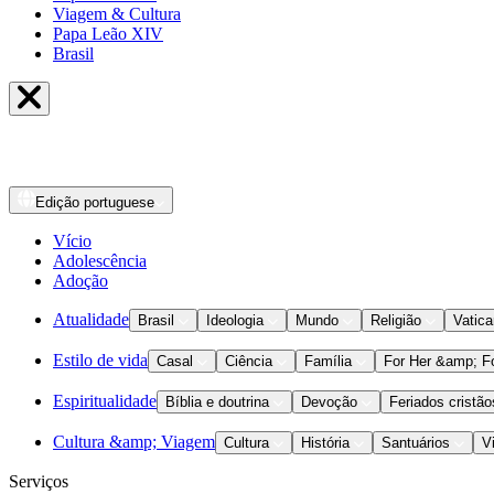
Viagem & Cultura
Papa Leão XIV
Brasil
Edição
portuguese
Vício
Adolescência
Adoção
Atualidade
Brasil
Ideologia
Mundo
Religião
Vatic
Estilo de vida
Casal
Ciência
Família
For Her &amp; F
Espiritualidade
Bíblia e doutrina
Devoção
Feriados cristão
Cultura &amp; Viagem
Cultura
História
Santuários
V
Serviços