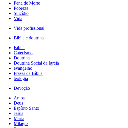
Pena de Morte
Pobreza
Suicídio
Vida
Vida profissional
Bíblia e doutrina
Bíblia
Catecismo
Doutrina
Doutrina Social da Igreja
evangelho
Frases da Bíblia
teologia
Devoção
Anjos
Deus
Espírito Santo
Jesus
Maria
Milagre