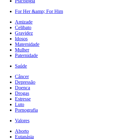
Psicologia
For Her &amp; For Him
Amizade
Celibato
Gravidez
Idosos
Maternidade
Mulher
Paternidade
Saúde
Câncer
Depressão
Doença
Drogas
Estresse
Luto
Pornografia
Valores
Aborto
Eutanásia