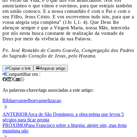
do Verbo da Vida, é o que nós vos anunciamos. Nós vos
anunciamos o que vimos e ouvimos, para que estejais também
em união conosco. E a nossa comunhão é com o Pai e com o
seu Filho, Jesus Cristo. E vos escrevemos tudo isto, para que a
vossa alegria seja completa” (1Jo 1,1- 4). Que Deus lhe
abençoe sempre e que a Virgem Maria, nossa Mãe, interceda
por nós nesta busca constante de realização da vontade de
Deus por meio da vivência da sua Palavra.
Pe. José Ronaldo de Castro Gouvêa, Congregação dos Padres
do Sagrado Coração de Jesus, pelo Hozana.
Copiar o link
Arquivar artigo
Compartilhar em
:
As palavras-chave/tags associadas a este artigo:
Bíblia
evangelho
evangelizacao
ANTERIOR
Arca de São Domingos: a obra-prima que levou 5
séculos para ficar pronta
PRÓXIMO
Papa Francisco sobre a liturgia: alegre sim, mas festa
mundana não