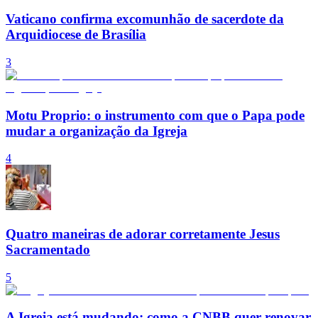
Vaticano confirma excomunhão de sacerdote da
Arquidiocese de Brasília
3
Motu Proprio: o instrumento com que o Papa pode
mudar a organização da Igreja
4
Quatro maneiras de adorar corretamente Jesus
Sacramentado
5
A Igreja está mudando: como a CNBB quer renovar