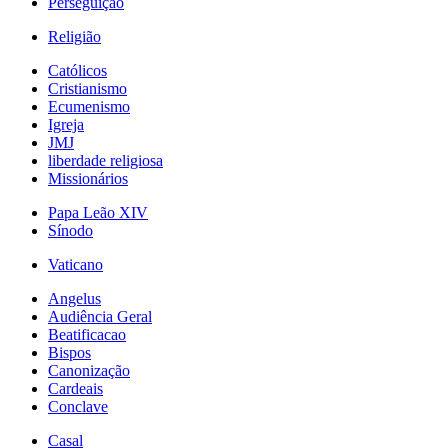
Perseguição
Religião
Católicos
Cristianismo
Ecumenismo
Igreja
JMJ
liberdade religiosa
Missionários
Papa Leão XIV
Sínodo
Vaticano
Angelus
Audiência Geral
Beatificacao
Bispos
Canonização
Cardeais
Conclave
Casal