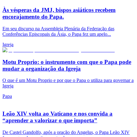
Às vésperas da JMJ, bispos asiáticos recebem
encorajamento do Papa.
Em seu discurso na Assembleia Plenária da Federação das
Conferências Episcopais da Ásia, o Papa fez um apelo...
Igreja
Motu Proprio: o instrumento com que o Papa pode
mudar a organização da Igreja
O que é um Motu Proprio e por que o Papa o utiliza para governar a
Igreja
Papa
Leão XIV volta ao Vaticano e nos convida a
“aprender a valorizar o que importa”
De Castel Gandolfo, após a oração do Angelus, o Papa Leão XIV