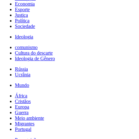
Economia
Esporte
Justiça
Política
Sociedade
Ideologia
comunismo
Cultura do descarte
Ideologia de Gênero
Rússia
Ucrânia
Mundo
África
Cristãos
Europa
Guerra
Meio ambiente
Migrantes
Portugal