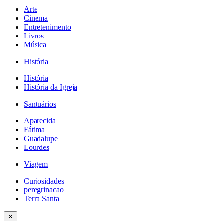
Arte
Cinema
Entretenimento
Livros
Música
História
História
História da Igreja
Santuários
Aparecida
Fátima
Guadalupe
Lourdes
Viagem
Curiosidades
peregrinacao
Terra Santa
✕