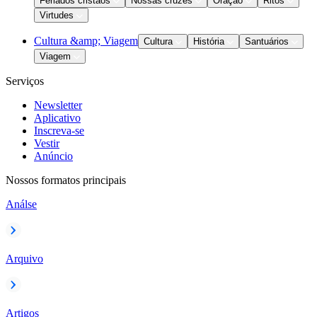
Feriados cristãos
Nossas cruzes
Oração
Ritos
Virtudes
Cultura &amp; Viagem
Cultura
História
Santuários
Viagem
Serviços
Newsletter
Aplicativo
Inscreva-se
Vestir
Anúncio
Nossos formatos principais
Análse
Arquivo
Artigos