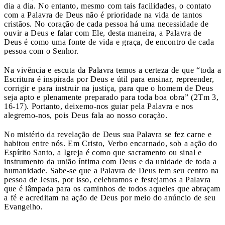
dia a dia. No entanto, mesmo com tais facilidades, o contato
com a Palavra de Deus não é prioridade na vida de tantos
cristãos. No coração de cada pessoa há uma necessidade de
ouvir a Deus e falar com Ele, desta maneira, a Palavra de
Deus é como uma fonte de vida e graça, de encontro de cada
pessoa com o Senhor.
Na vivência e escuta da Palavra temos a certeza de que “toda a
Escritura é inspirada por Deus e útil para ensinar, repreender,
corrigir e para instruir na justiça, para que o homem de Deus
seja apto e plenamente preparado para toda boa obra” (2Tm 3,
16-17). Portanto, deixemo-nos guiar pela Palavra e nos
alegremo-nos, pois Deus fala ao nosso coração.
No mistério da revelação de Deus sua Palavra se fez carne e
habitou entre nós. Em Cristo, Verbo encarnado, sob a ação do
Espírito Santo, a Igreja é como que sacramento ou sinal e
instrumento da união íntima com Deus e da unidade de toda a
humanidade. Sabe-se que a Palavra de Deus tem seu centro na
pessoa de Jesus, por isso, celebramos e festejamos a Palavra
que é lâmpada para os caminhos de todos aqueles que abraçam
a fé e acreditam na ação de Deus por meio do anúncio de seu
Evangelho.