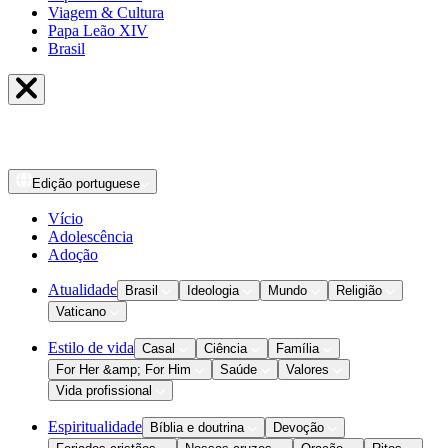
Viagem & Cultura
Papa Leão XIV
Brasil
Edição
portuguese
Vício
Adolescência
Adoção
Atualidade
Brasil
Ideologia
Mundo
Religião
Vaticano
Estilo de vida
Casal
Ciência
Família
For Her &amp; For Him
Saúde
Valores
Vida profissional
Espiritualidade
Bíblia e doutrina
Devoção