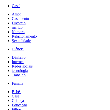
Casal
Amor
Casamento
Divórcio
marido
Namoro
Relacionamento
Sexualidade
Ciência
Dinheiro
Internet
Redes sociais
tecnologia
Trabalho
Família
Bebês
Casa
Crianças
Educação
Filhos