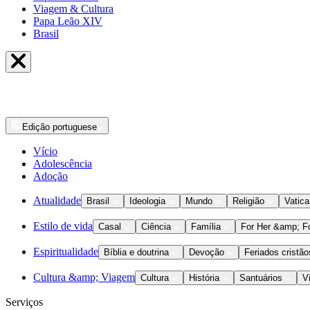
Viagem & Cultura
Papa Leão XIV
Brasil
Edição
portuguese
Vício
Adolescência
Adoção
Atualidade
Brasil
Ideologia
Mundo
Religião
Vatic
Estilo de vida
Casal
Ciência
Família
For Her &amp; F
Espiritualidade
Bíblia e doutrina
Devoção
Feriados cristão
Cultura &amp; Viagem
Cultura
História
Santuários
V
Serviços