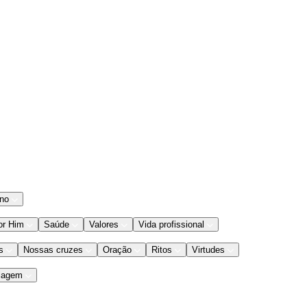
ano
or Him
Saúde
Valores
Vida profissional
s
Nossas cruzes
Oração
Ritos
Virtudes
iagem