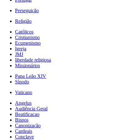
Perseguição
Religião
Católicos
Cristianismo
Ecumenismo
Igreja
JMJ
liberdade religiosa
Missionários
Papa Leão XIV
Sínodo
Vaticano
Angelus
Audiência Geral
Beatificacao
Bispos
Canonização
Cardeais
Conclave