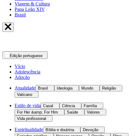
Viagem & Cultura
Papa Leão XIV
Brasil
Edição
portuguese
Vício
Adolescência
Adoção
Atualidade
Brasil
Ideologia
Mundo
Religião
Vaticano
Estilo de vida
Casal
Ciência
Família
For Her &amp; For Him
Saúde
Valores
Vida profissional
Espiritualidade
Bíblia e doutrina
Devoção