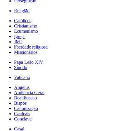
Perseguição
Religião
Católicos
Cristianismo
Ecumenismo
Igreja
JMJ
liberdade religiosa
Missionários
Papa Leão XIV
Sínodo
Vaticano
Angelus
Audiência Geral
Beatificacao
Bispos
Canonização
Cardeais
Conclave
Casal