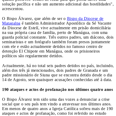
solução pacífica e não um aumento adicional das hostilidades",
acrescentou.
O Bispo Álvarez, que além de ser o
Bispo da Diocese de
Matagalpa
é também Administrador Apostólico da Sé Vacante
da Diocese de Estelí, vive actualmente em prisão domiciliária
na sua própria casa de família, perto de Manágua, com uma
guarda policial constante. Três outros padres, um diácono, dois
seminaristas e um fotógrafo também foram presos juntamente
com ele e estão actualmente detidos no famoso centro de
detenção El Chipote em Manágua, onde os prisioneiros
políticos são regularmente detidos.
Actualmente, há no total seis padres detidos no país, incluindo,
além dos três já mencionados, dois padres de Granada e um
padre missionário de Siuna que se encontra detido desde o dia
14 de Agosto, sem quaisquer acusações conhecidas até à data.
190 ataques e actos de profanação nos últimos quatro anos
O Bispo Álvarez tem sido uma das vozes a denunciar a crise
social que o seu país tem vindo a atravessar nos últimos anos.
Em menos de quatro anos a Igreja Católica sofreu mais de 190
ataques e actos de profanação, como foi referido no estudo