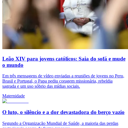
Leão XIV para jovens católicos: Saia do sofá e mude
o mundo
Em três mensagens de vídeo enviadas a reuniões de jovens no Peru,
Brasil e Portugal, o Papa pediu coragem missionária, rebeldia
sagrada e um uso sóbrio das mídias sociais.
Maternidade
O luto, o silêncio e a dor devastadora do berço vazio
Segundo a Organização Mundial de Saúde, a maioria das perdas