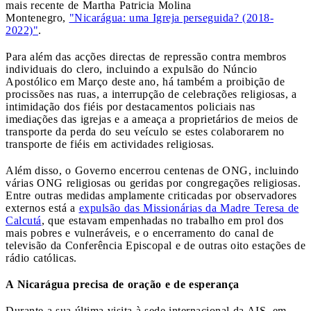
mais recente de Martha Patricia Molina
Montenegro,
"Nicarágua: uma Igreja perseguida? (2018-
2022)"
.
Para além das acções directas de repressão contra membros
individuais do clero, incluindo a expulsão do Núncio
Apostólico em Março deste ano, há também a proibição de
procissões nas ruas, a interrupção de celebrações religiosas, a
intimidação dos fiéis por destacamentos policiais nas
imediações das igrejas e a ameaça a proprietários de meios de
transporte da perda do seu veículo se estes colaborarem no
transporte de fiéis em actividades religiosas.
Além disso, o Governo encerrou centenas de ONG, incluindo
várias ONG religiosas ou geridas por congregações religiosas.
Entre outras medidas amplamente criticadas por observadores
externos está a
expulsão das Missionárias da Madre Teresa de
Calcutá
, que estavam empenhadas no trabalho em prol dos
mais pobres e vulneráveis, e o encerramento do canal de
televisão da Conferência Episcopal e de outras oito estações de
rádio católicas.
A Nicarágua precisa de oração e de esperança
Durante a sua última visita à sede internacional da AIS, em