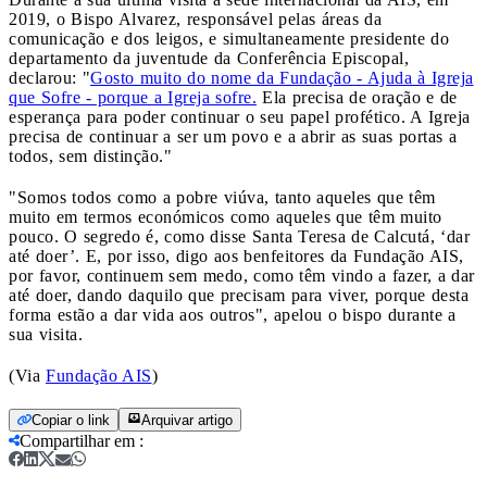
2019, o Bispo Alvarez, responsável pelas áreas da
comunicação e dos leigos, e simultaneamente presidente do
departamento da juventude da Conferência Episcopal,
declarou: "
Gosto muito do nome da Fundação - Ajuda à Igreja
que Sofre - porque a Igreja sofre.
Ela precisa de oração e de
esperança para poder continuar o seu papel profético. A Igreja
precisa de continuar a ser um povo e a abrir as suas portas a
todos, sem distinção."
"Somos todos como a pobre viúva, tanto aqueles que têm
muito em termos económicos como aqueles que têm muito
pouco. O segredo é, como disse Santa Teresa de Calcutá, ‘dar
até doer’. E, por isso, digo aos benfeitores da Fundação AIS,
por favor, continuem sem medo, como têm vindo a fazer, a dar
até doer, dando daquilo que precisam para viver, porque desta
forma estão a dar vida aos outros", apelou o bispo durante a
sua visita.
(Via
Fundação AIS
)
Copiar o link
Arquivar artigo
Compartilhar em
: