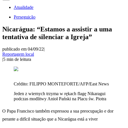
Atualidade
Perseguição
Nicarágua: “Estamos a assistir a uma
tentativa de silenciar a Igreja”
publicado em 04/09/22
|
Reportagem local
|
5
min de leitura
Crédito:
FILIPPO MONTEFORTE/AFP/East News
Jeden z wiernych trzyma w rękach flagę Nikaragui
podczas modlitwy Anioł Pański na Placu św. Piotra
O Papa Francisco também expressou a sua preocupação e dor
perante a difícil situação que a Nicarágua está a viver