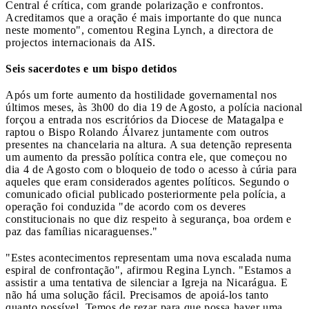
Central é crítica, com grande polarização e confrontos.
Acreditamos que a oração é mais importante do que nunca
neste momento", comentou Regina Lynch, a directora de
projectos internacionais da AIS.
Seis sacerdotes e um bispo detidos
Após um forte aumento da hostilidade governamental nos
últimos meses, às 3h00 do dia 19 de Agosto, a polícia nacional
forçou a entrada nos escritórios da Diocese de Matagalpa e
raptou o Bispo Rolando Álvarez juntamente com outros
presentes na chancelaria na altura. A sua detenção representa
um aumento da pressão política contra ele, que começou no
dia 4 de Agosto com o bloqueio de todo o acesso à cúria para
aqueles que eram considerados agentes políticos. Segundo o
comunicado oficial publicado posteriormente pela polícia, a
operação foi conduzida "de acordo com os deveres
constitucionais no que diz respeito à segurança, boa ordem e
paz das famílias nicaraguenses."
"Estes acontecimentos representam uma nova escalada numa
espiral de confrontação", afirmou Regina Lynch. "Estamos a
assistir a uma tentativa de silenciar a Igreja na Nicarágua. E
não há uma solução fácil. Precisamos de apoiá-los tanto
quanto possível. Temos de rezar para que possa haver uma