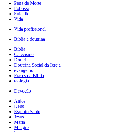
Pena de Morte
Pobreza
Suicídio
Vida
Vida profissional
Bíblia e doutrina
Bíblia
Catecismo
Doutrina
Doutrina Social da Igreja
evangelho
Frases da Bíblia
teologia
Devoção
Anjos
Deus
Espírito Santo
Jesus
Maria
Milagre