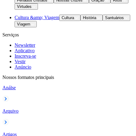
Feriados cristãos
Nossas cruzes
Oração
Ritos
Virtudes
Cultura &amp; Viagem
Cultura
História
Santuários
Viagem
Serviços
Newsletter
Aplicativo
Inscreva-se
Vestir
Anúncio
Nossos formatos principais
Análse
Arquivo
Artigos