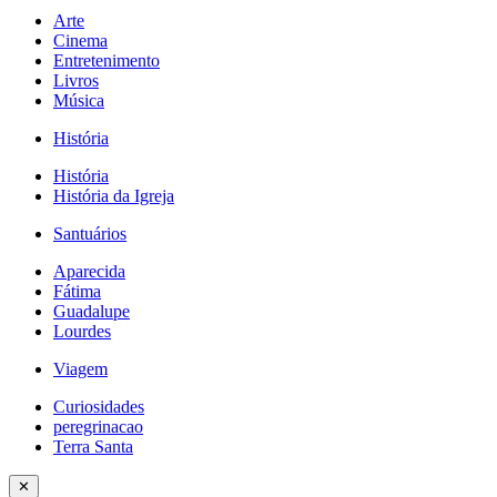
Arte
Cinema
Entretenimento
Livros
Música
História
História
História da Igreja
Santuários
Aparecida
Fátima
Guadalupe
Lourdes
Viagem
Curiosidades
peregrinacao
Terra Santa
✕