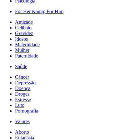
Psicologia
For Her &amp; For Him
Amizade
Celibato
Gravidez
Idosos
Maternidade
Mulher
Paternidade
Saúde
Câncer
Depressão
Doença
Drogas
Estresse
Luto
Pornografia
Valores
Aborto
Eutanásia