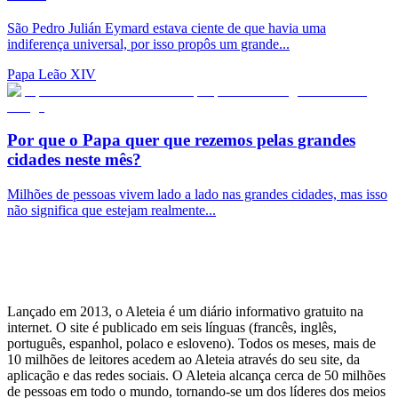
São Pedro Julián Eymard estava ciente de que havia uma
indiferença universal, por isso propôs um grande...
Papa Leão XIV
Por que o Papa quer que rezemos pelas grandes
cidades neste mês?
Milhões de pessoas vivem lado a lado nas grandes cidades, mas isso
não significa que estejam realmente...
Lançado em 2013, o Aleteia é um diário informativo gratuito na
internet. O site é publicado em seis línguas (francês, inglês,
português, espanhol, polaco e esloveno). Todos os meses, mais de
10 milhões de leitores acedem ao Aleteia através do seu site, da
aplicação e das redes sociais. O Aleteia alcança cerca de 50 milhões
de pessoas em todo o mundo, tornando-se um dos líderes dos meios