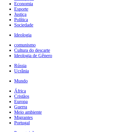
Economia
Esporte
Justiça
Política
Sociedade
Ideologia
comunismo
Cultura do descarte
Ideologia de Gênero
Rússia
Ucrânia
Mundo
África
Cristãos
Europa
Guerra
Meio ambiente
Migrantes
Portugal