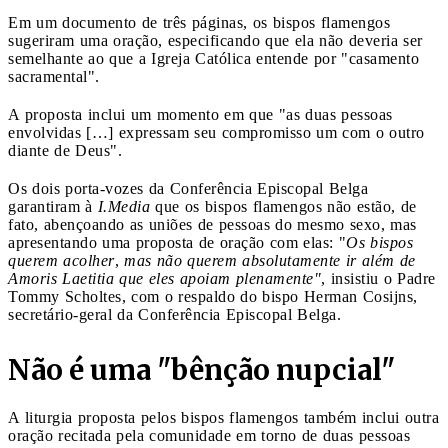
Em um documento de três páginas, os bispos flamengos
sugeriram uma oração, especificando que ela não deveria ser
semelhante ao que a Igreja Católica entende por "casamento
sacramental".
A proposta inclui um momento em que "as duas pessoas
envolvidas […] expressam seu compromisso um com o outro
diante de Deus".
Os dois porta-vozes da Conferência Episcopal Belga
garantiram à
I.Media
que os bispos flamengos não estão, de
fato, abençoando as uniões de pessoas do mesmo sexo, mas
apresentando uma proposta de oração com elas: "
Os bispos
querem acolher
,
mas não querem absolutamente ir além de
Amoris Laetitia que eles apoiam plenamente"
, insistiu o Padre
Tommy Scholtes, com o respaldo do bispo Herman Cosijns,
secretário-geral da Conferência Episcopal Belga.
Não é uma "bênção nupcial"
A liturgia proposta pelos bispos flamengos também inclui outra
oração recitada pela comunidade em torno de duas pessoas