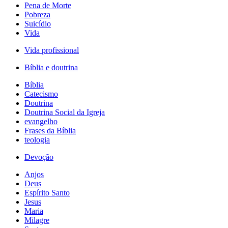
Pena de Morte
Pobreza
Suicídio
Vida
Vida profissional
Bíblia e doutrina
Bíblia
Catecismo
Doutrina
Doutrina Social da Igreja
evangelho
Frases da Bíblia
teologia
Devoção
Anjos
Deus
Espírito Santo
Jesus
Maria
Milagre