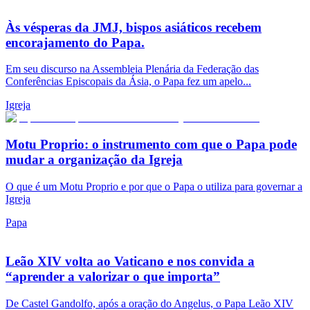
Às vésperas da JMJ, bispos asiáticos recebem
encorajamento do Papa.
Em seu discurso na Assembleia Plenária da Federação das
Conferências Episcopais da Ásia, o Papa fez um apelo...
Igreja
Motu Proprio: o instrumento com que o Papa pode
mudar a organização da Igreja
O que é um Motu Proprio e por que o Papa o utiliza para governar a
Igreja
Papa
Leão XIV volta ao Vaticano e nos convida a
“aprender a valorizar o que importa”
De Castel Gandolfo, após a oração do Angelus, o Papa Leão XIV