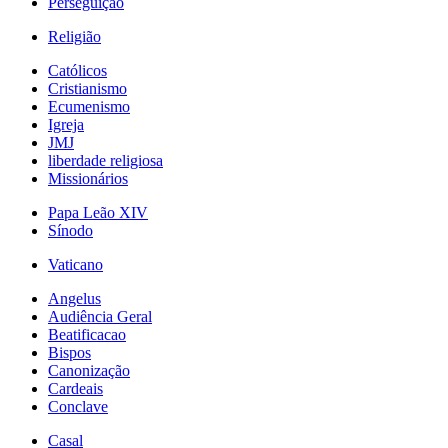
Perseguição
Religião
Católicos
Cristianismo
Ecumenismo
Igreja
JMJ
liberdade religiosa
Missionários
Papa Leão XIV
Sínodo
Vaticano
Angelus
Audiência Geral
Beatificacao
Bispos
Canonização
Cardeais
Conclave
Casal