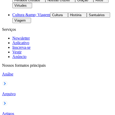
Feriados cristãos
Nossas cruzes
Oração
Ritos
Virtudes
Cultura &amp; Viagem
Cultura
História
Santuários
Viagem
Serviços
Newsletter
Aplicativo
Inscreva-se
Vestir
Anúncio
Nossos formatos principais
Análse
Arquivo
Artigos