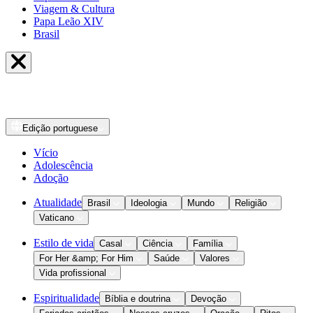
Viagem & Cultura
Papa Leão XIV
Brasil
Edição
portuguese
Vício
Adolescência
Adoção
Atualidade
Brasil
Ideologia
Mundo
Religião
Vaticano
Estilo de vida
Casal
Ciência
Família
For Her &amp; For Him
Saúde
Valores
Vida profissional
Espiritualidade
Bíblia e doutrina
Devoção