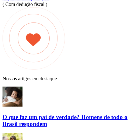
( Com dedução fiscal )
Nossos artigos em destaque
O que faz um pai de verdade? Homens de todo o
Brasil respondem