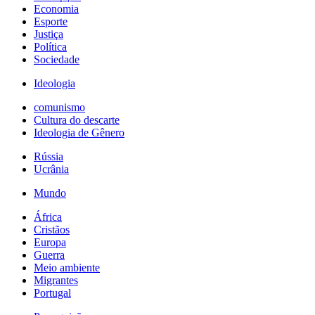
Economia
Esporte
Justiça
Política
Sociedade
Ideologia
comunismo
Cultura do descarte
Ideologia de Gênero
Rússia
Ucrânia
Mundo
África
Cristãos
Europa
Guerra
Meio ambiente
Migrantes
Portugal