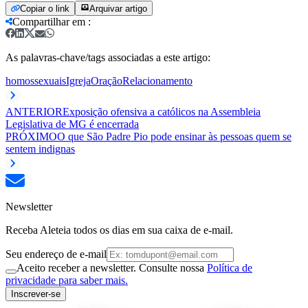
Copiar o link
Arquivar artigo
Compartilhar em
:
As palavras-chave/tags associadas a este artigo:
homossexuais
Igreja
Oração
Relacionamento
ANTERIOR
Exposição ofensiva a católicos na Assembleia
Legislativa de MG é encerrada
PRÓXIMO
O que São Padre Pio pode ensinar às pessoas quem se
sentem indignas
Newsletter
Receba Aleteia todos os dias em sua caixa de e-mail.
Seu endereço de e-mail
Aceito receber a newsletter. Consulte nossa
Política de
privacidade para saber mais.
Inscrever-se