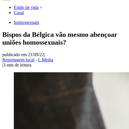
Estilo de vida
>
Casal
homossexuais
Bispos da Bélgica vão mesmo abençoar
uniões homossexuais?
publicado em 21/09/22
|
Reportagem local
-
I. Media
|
3
min de leitura