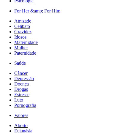
Psicologia
For Her &amp; For Him
Amizade
Celibato
Gravidez
Idosos
Maternidade
Mulher
Paternidade
Saúde
Câncer
Depressão
Doença
Drogas
Estresse
Luto
Pornografia
Valores
Aborto
Eutanásia