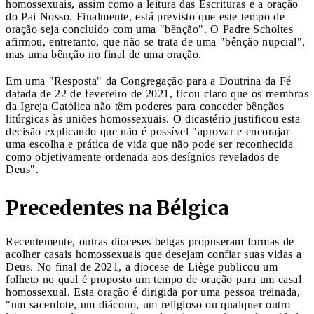
homossexuais, assim como a leitura das Escrituras e a oração
do Pai Nosso. Finalmente, está previsto que este tempo de
oração seja concluído com uma "bênção". O Padre Scholtes
afirmou, entretanto, que não se trata de uma "bênção nupcial",
mas uma bênção no final de uma oração.
Em uma "Resposta" da Congregação para a Doutrina da Fé
datada de 22 de fevereiro de 2021, ficou claro que os membros
da Igreja Católica não têm poderes para conceder bênçãos
litúrgicas às uniões homossexuais. O dicastério justificou esta
decisão explicando que não é possível "aprovar e encorajar
uma escolha e prática de vida que não pode ser reconhecida
como objetivamente ordenada aos desígnios revelados de
Deus".
Precedentes na Bélgica
Recentemente, outras dioceses belgas propuseram formas de
acolher casais homossexuais que desejam confiar suas vidas a
Deus. No final de 2021, a diocese de Liège publicou um
folheto no qual é proposto um tempo de oração para um casal
homossexual. Esta oração é dirigida por uma pessoa treinada,
"um sacerdote, um diácono, um religioso ou qualquer outro