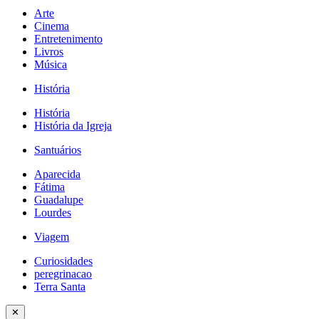
Arte
Cinema
Entretenimento
Livros
Música
História
História
História da Igreja
Santuários
Aparecida
Fátima
Guadalupe
Lourdes
Viagem
Curiosidades
peregrinacao
Terra Santa
✕