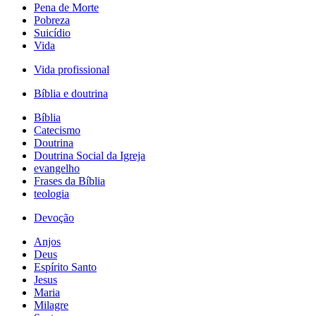
Pena de Morte
Pobreza
Suicídio
Vida
Vida profissional
Bíblia e doutrina
Bíblia
Catecismo
Doutrina
Doutrina Social da Igreja
evangelho
Frases da Bíblia
teologia
Devoção
Anjos
Deus
Espírito Santo
Jesus
Maria
Milagre