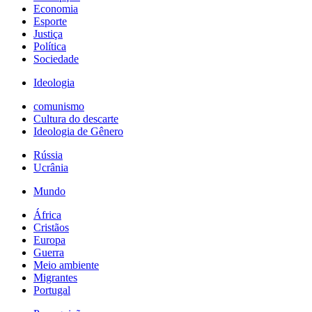
Economia
Esporte
Justiça
Política
Sociedade
Ideologia
comunismo
Cultura do descarte
Ideologia de Gênero
Rússia
Ucrânia
Mundo
África
Cristãos
Europa
Guerra
Meio ambiente
Migrantes
Portugal