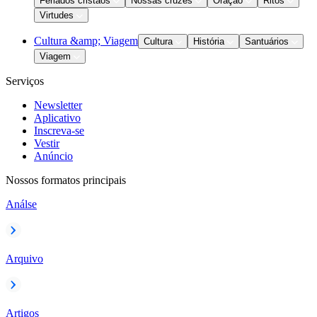
Feriados cristãos
Nossas cruzes
Oração
Ritos
Virtudes
Cultura &amp; Viagem
Cultura
História
Santuários
Viagem
Serviços
Newsletter
Aplicativo
Inscreva-se
Vestir
Anúncio
Nossos formatos principais
Análse
Arquivo
Artigos