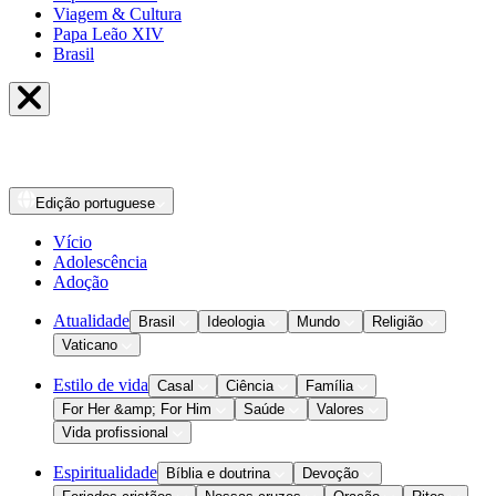
Viagem & Cultura
Papa Leão XIV
Brasil
Edição
portuguese
Vício
Adolescência
Adoção
Atualidade
Brasil
Ideologia
Mundo
Religião
Vaticano
Estilo de vida
Casal
Ciência
Família
For Her &amp; For Him
Saúde
Valores
Vida profissional
Espiritualidade
Bíblia e doutrina
Devoção