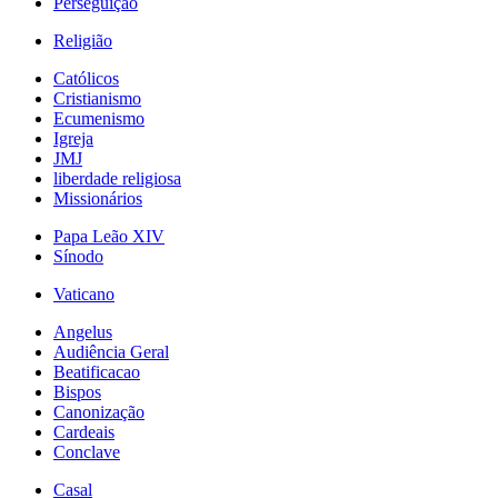
Perseguição
Religião
Católicos
Cristianismo
Ecumenismo
Igreja
JMJ
liberdade religiosa
Missionários
Papa Leão XIV
Sínodo
Vaticano
Angelus
Audiência Geral
Beatificacao
Bispos
Canonização
Cardeais
Conclave
Casal