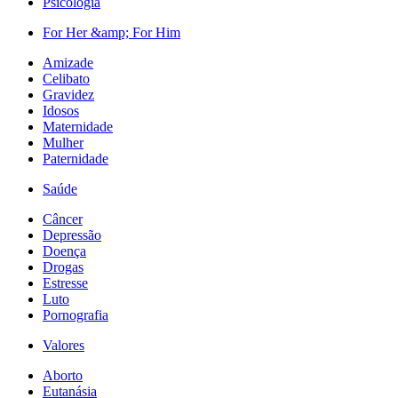
Psicologia
For Her &amp; For Him
Amizade
Celibato
Gravidez
Idosos
Maternidade
Mulher
Paternidade
Saúde
Câncer
Depressão
Doença
Drogas
Estresse
Luto
Pornografia
Valores
Aborto
Eutanásia