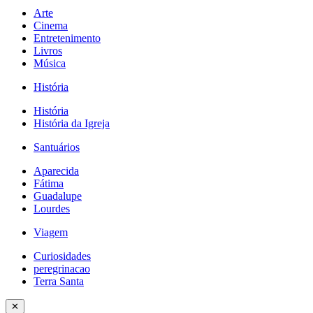
Arte
Cinema
Entretenimento
Livros
Música
História
História
História da Igreja
Santuários
Aparecida
Fátima
Guadalupe
Lourdes
Viagem
Curiosidades
peregrinacao
Terra Santa
✕