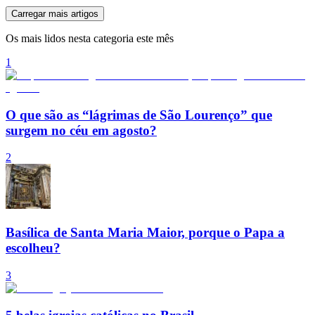
Carregar mais artigos
Os mais lidos nesta categoria este mês
1
O que são as “lágrimas de São Lourenço” que
surgem no céu em agosto?
2
Basílica de Santa Maria Maior, porque o Papa a
escolheu?
3