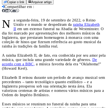
Copiar o link
Arquivar artigo
Compartilhar em
:
N
a segunda-feira, 19 de setembro de 2022, o Reino
Unido e o mundo se despediram da
rainha Elizabeth
II
em um extenso funeral na Abadia de Westminster. O
dia foi marcado por apresentações dos melhores músicos da
Inglaterra, que prestaram homenagens à monarca com uma
coleção de hinos que fizeram referência ao gosto musical da
rainha às tradições da família real.
A rainha Elizabeth II, de fato, era conhecida por seu amor pela
música, que incluía uma grande variedade de gêneros.
De
acordo com a BBC
,
a música favorita dela era “Oklahoma!”
(Howard Keel).
Elizabeth II reinou durante um período de avanço musical sem
precedentes – tanto tecnológico quanto estilístico – e a
Inglaterra prosperou sob sua orientação nesta área. Ela
valorizou centenas de artistas e nomeou vários músicos para a
Ordem do Império Britânico.
Esses músicos se reuniram no funeral da rainha para uma