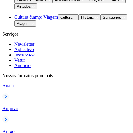
Feriados cristãos
Nossas cruzes
Oração
Ritos
Virtudes
Cultura &amp; Viagem
Cultura
História
Santuários
Viagem
Serviços
Newsletter
Aplicativo
Inscreva-se
Vestir
Anúncio
Nossos formatos principais
Análse
Arquivo
Artigos