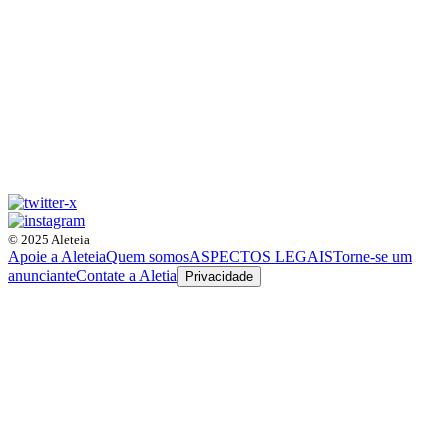
© 2025 Aleteia
Apoie a Aleteia
Quem somos
ASPECTOS LEGAIS
Torne-se um
anunciante
Contate a Aletia
Privacidade