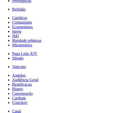
Perseguição
Religião
Católicos
Cristianismo
Ecumenismo
Igreja
JMJ
liberdade religiosa
Missionários
Papa Leão XIV
Sínodo
Vaticano
Angelus
Audiência Geral
Beatificacao
Bispos
Canonização
Cardeais
Conclave
Casal