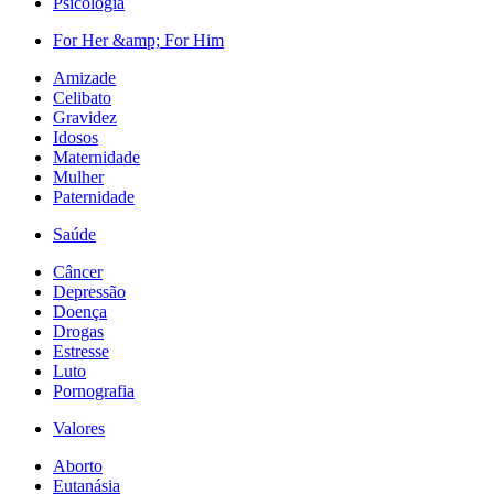
Psicologia
For Her &amp; For Him
Amizade
Celibato
Gravidez
Idosos
Maternidade
Mulher
Paternidade
Saúde
Câncer
Depressão
Doença
Drogas
Estresse
Luto
Pornografia
Valores
Aborto
Eutanásia