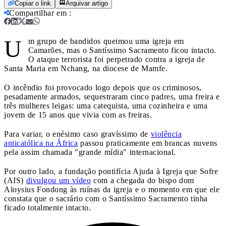
Copiar o link
Arquivar artigo
Compartilhar em
:
U
m grupo de bandidos queimou uma igreja em
Camarões, mas o Santíssimo Sacramento ficou intacto.
O ataque terrorista foi perpetrado contra a igreja de
Santa Maria em Nchang, na diocese de Mamfe.
O incêndio foi provocado logo depois que os criminosos,
pesadamente armados, sequestraram cinco padres, uma freira e
três mulheres leigas: uma catequista, uma cozinheira e uma
jovem de 15 anos que vivia com as freiras.
Para variar, o enésimo caso gravíssimo de
violência
anticatólica na África
passou praticamente em brancas nuvens
pela assim chamada "grande mídia" internacional.
Por outro lado, a fundação pontifícia Ajuda à Igreja que Sofre
(AIS)
divulgou um vídeo
com a chegada do bispo dom
Aloysius Fondong às ruínas da igreja e o momento em que ele
constata que o sacrário com o Santíssimo Sacramento tinha
ficado totalmente intacto.