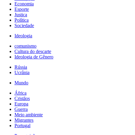
Economia
Esporte
Justiça
Política
Sociedade
Ideologia
comunismo
Cultura do descarte
Ideologia de Gênero
Rússia
Ucrânia
Mundo
África
Cristãos
Europa
Guerra
Meio ambiente
Migrantes
Portugal