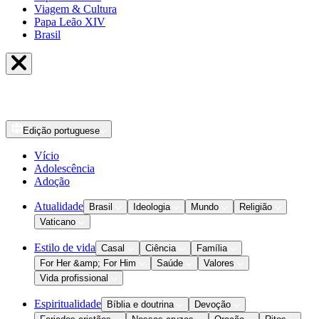
Viagem & Cultura
Papa Leão XIV
Brasil
Edição
portuguese
Vício
Adolescência
Adoção
Atualidade
Brasil
Ideologia
Mundo
Religião
Vaticano
Estilo de vida
Casal
Ciência
Família
For Her &amp; For Him
Saúde
Valores
Vida profissional
Espiritualidade
Bíblia e doutrina
Devoção