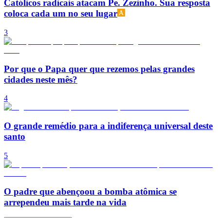
Católicos radicais atacam Pe. Zezinho. Sua resposta
coloca cada um no seu lugar
3
Por que o Papa quer que rezemos pelas grandes
cidades neste mês?
4
O grande remédio para a indiferença universal deste
santo
5
O padre que abençoou a bomba atômica se
arrependeu mais tarde na vida