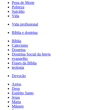
Pena de Morte
Pobreza
Suicídio
Vida
Vida profissional
Bíblia e doutrina
Bíblia
Catecismo
Doutrina
Doutrina Social da Igreja
evangelho
Frases da Bíblia
teologia
Devoção
Anjos
Deus
Espírito Santo
Jesus
Maria
Milagre