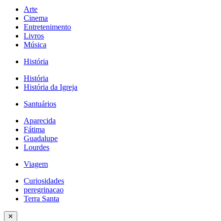
Arte
Cinema
Entretenimento
Livros
Música
História
História
História da Igreja
Santuários
Aparecida
Fátima
Guadalupe
Lourdes
Viagem
Curiosidades
peregrinacao
Terra Santa
✕