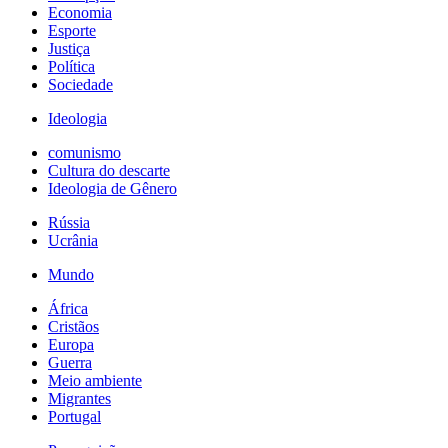
Economia
Esporte
Justiça
Política
Sociedade
Ideologia
comunismo
Cultura do descarte
Ideologia de Gênero
Rússia
Ucrânia
Mundo
África
Cristãos
Europa
Guerra
Meio ambiente
Migrantes
Portugal