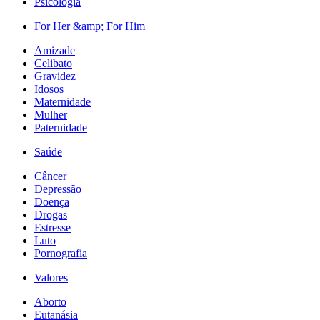
Psicologia
For Her &amp; For Him
Amizade
Celibato
Gravidez
Idosos
Maternidade
Mulher
Paternidade
Saúde
Câncer
Depressão
Doença
Drogas
Estresse
Luto
Pornografia
Valores
Aborto
Eutanásia