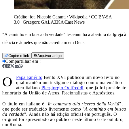
Crédito:
fot. Niccolò Caranti / Wikipedia / CC BY-SA
3.0 | Grzegorz GALAZKA/East News
"A caminho em busca da verdade" testemunha a abertura da Igreja à
ciência e àqueles que não acreditam em Deus
Copiar o link
Arquivar artigo
Compartilhar em
:
O
Papa Emérito
Bento XVI publicou um novo livro no
qual mantém um instigante diálogo com o matemático
ateu italiano
Piergiorgio Odifreddi
, que já foi presidente
honorário da União de Ateus, Racionalistas e Agnósticos.
O título em italiano é "
In cammino alla ricerca della Verità
",
que pode ser traduzido livremente como "
A caminho em busca
da verdade
". Ainda não há edição oficial em português. O
original foi apresentado ao público neste último 6 de outubro,
em Roma.