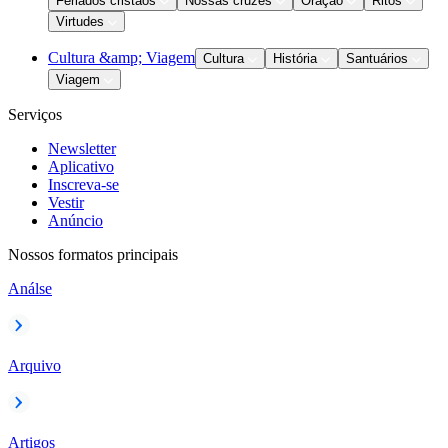
Feriados cristãos
Nossas cruzes
Oração
Ritos
Virtudes
Cultura &amp; Viagem
Cultura
História
Santuários
Viagem
Serviços
Newsletter
Aplicativo
Inscreva-se
Vestir
Anúncio
Nossos formatos principais
Análse
Arquivo
Artigos