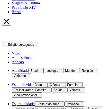
Viagem & Cultura
Papa Leão XIV
Brasil
Edição
portuguese
Vício
Adolescência
Adoção
Atualidade
Brasil
Ideologia
Mundo
Religião
Vaticano
Estilo de vida
Casal
Ciência
Família
For Her &amp; For Him
Saúde
Valores
Vida profissional
Espiritualidade
Bíblia e doutrina
Devoção