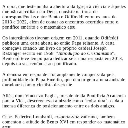
A obra, que testemunha a abertura da Igreja à ciência e àqueles
que não acreditam em Deus, consiste na troca de
correspondências entre Bento e Odifreddi entre os anos de
2013 e 2022, além de contar os encontros ocorridos entre o
pontífice emérito e o matemático ateu.
Os intercâmbios tiveram origem em 2011, quando Odifeddi
publicou uma carta aberta ao então Papa reinante. A carta
começava citando um livro do próprio cardeal Joseph
Ratzinger escrito em 1968: "
Introdução ao Cristianismo
".
Bento só teve tempo para dedicar-se a uma resposta em 2013,
depois da sua renúncia ao pontificado.
A demora em responder foi amplamente compensada pela
profundidade do Papa Emérito, que deu origem a uma amizade
duradoura com o cientista descrente.
Aliás, dom Vincenzo Paglia, presidente da Pontifícia Academia
para a Vida, descreve essa amizade como "coisa rara", dada a
imensa diferença de posicionamento entre os dois amigos.
O pe. Federico Lombardi, ex-porta-voz vaticano, também
comentou a atitude de Bento XVI em responder ao matemático
ateu: