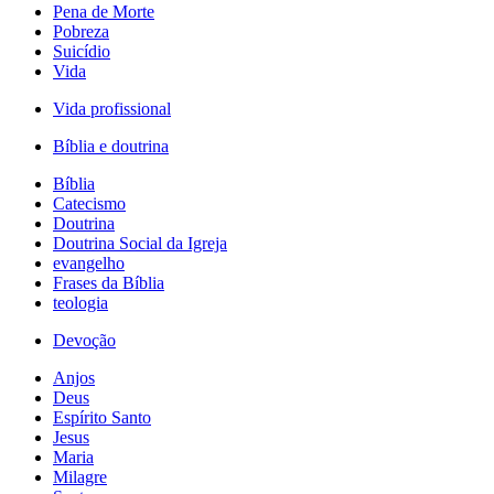
Pena de Morte
Pobreza
Suicídio
Vida
Vida profissional
Bíblia e doutrina
Bíblia
Catecismo
Doutrina
Doutrina Social da Igreja
evangelho
Frases da Bíblia
teologia
Devoção
Anjos
Deus
Espírito Santo
Jesus
Maria
Milagre