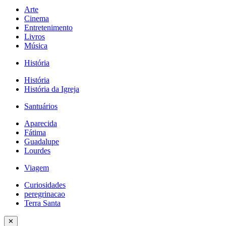
Arte
Cinema
Entretenimento
Livros
Música
História
História
História da Igreja
Santuários
Aparecida
Fátima
Guadalupe
Lourdes
Viagem
Curiosidades
peregrinacao
Terra Santa
✕