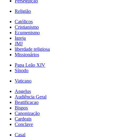
Perseguição
Religião
Católicos
Cristianismo
Ecumenismo
Igreja
JMJ
liberdade religiosa
Missionários
Papa Leão XIV
Sínodo
Vaticano
Angelus
Audiência Geral
Beatificacao
Bispos
Canonização
Cardeais
Conclave
Casal