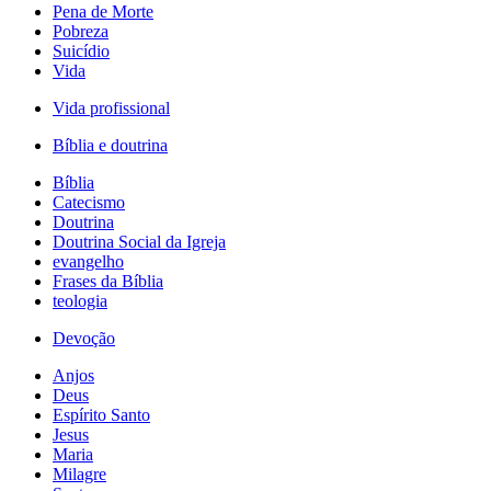
Pena de Morte
Pobreza
Suicídio
Vida
Vida profissional
Bíblia e doutrina
Bíblia
Catecismo
Doutrina
Doutrina Social da Igreja
evangelho
Frases da Bíblia
teologia
Devoção
Anjos
Deus
Espírito Santo
Jesus
Maria
Milagre