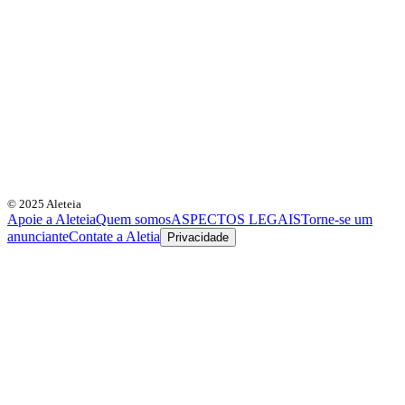
© 2025 Aleteia
Apoie a Aleteia
Quem somos
ASPECTOS LEGAIS
Torne-se um
anunciante
Contate a Aletia
Privacidade