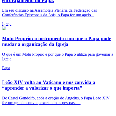
encorajamento do Papa.
Em seu discurso na Assembleia Plenária da Federação das
Conferências Episcopais da Ásia, o Papa fez um apelo...
Igreja
Motu Proprio: o instrumento com que o Papa pode
mudar a organização da Igreja
O que é um Motu Proprio e por que o Papa o utiliza para governar a
Igreja
Papa
Leão XIV volta ao Vaticano e nos convida a
“aprender a valorizar o que importa”
De Castel Gandolfo, após a oração do Angelus, o Papa Leão XIV
fez um grande convite, exortando as pessoas a...