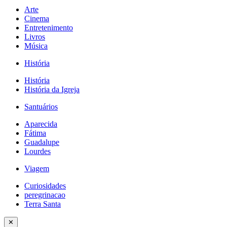
Arte
Cinema
Entretenimento
Livros
Música
História
História
História da Igreja
Santuários
Aparecida
Fátima
Guadalupe
Lourdes
Viagem
Curiosidades
peregrinacao
Terra Santa
✕