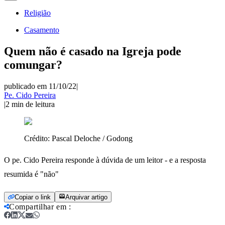
Religião
Casamento
Quem não é casado na Igreja pode
comungar?
publicado em 11/10/22
|
Pe. Cido Pereira
|
2
min de leitura
Crédito:
Pascal Deloche / Godong
O pe. Cido Pereira responde à dúvida de um leitor - e a resposta
resumida é "não"
Copiar o link
Arquivar artigo
Compartilhar em
: