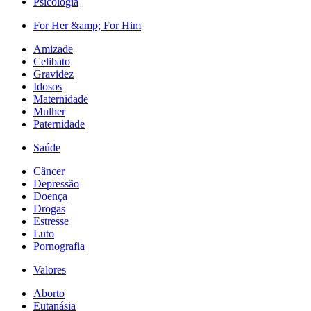
Psicologia
For Her &amp; For Him
Amizade
Celibato
Gravidez
Idosos
Maternidade
Mulher
Paternidade
Saúde
Câncer
Depressão
Doença
Drogas
Estresse
Luto
Pornografia
Valores
Aborto
Eutanásia