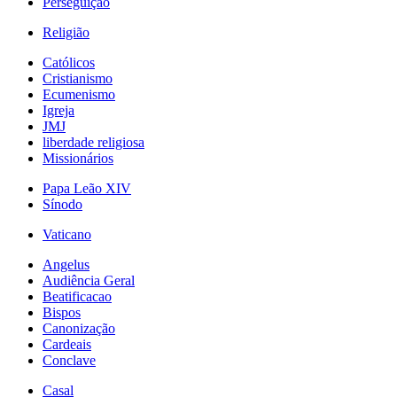
Perseguição
Religião
Católicos
Cristianismo
Ecumenismo
Igreja
JMJ
liberdade religiosa
Missionários
Papa Leão XIV
Sínodo
Vaticano
Angelus
Audiência Geral
Beatificacao
Bispos
Canonização
Cardeais
Conclave
Casal