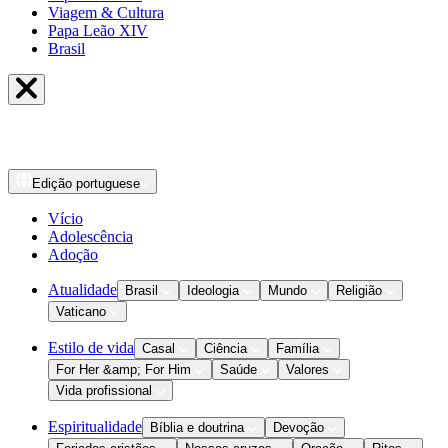
Viagem & Cultura
Papa Leão XIV
Brasil
Edição
portuguese
Vício
Adolescência
Adoção
Atualidade
Brasil
Ideologia
Mundo
Religião
Vaticano
Estilo de vida
Casal
Ciência
Família
For Her &amp; For Him
Saúde
Valores
Vida profissional
Espiritualidade
Bíblia e doutrina
Devoção