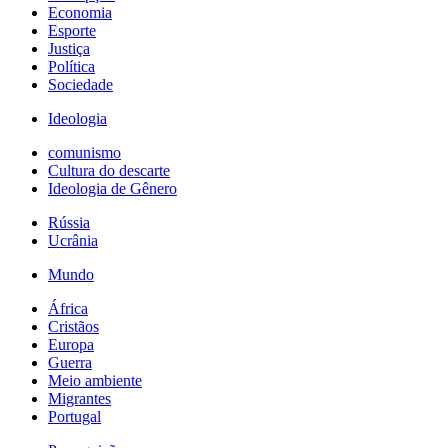
Economia
Esporte
Justiça
Política
Sociedade
Ideologia
comunismo
Cultura do descarte
Ideologia de Gênero
Rússia
Ucrânia
Mundo
África
Cristãos
Europa
Guerra
Meio ambiente
Migrantes
Portugal