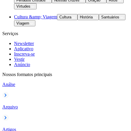
Feriados cristãos
Nossas cruzes
Oração
Ritos
Virtudes
Cultura &amp; Viagem
Cultura
História
Santuários
Viagem
Serviços
Newsletter
Aplicativo
Inscreva-se
Vestir
Anúncio
Nossos formatos principais
Análse
Arquivo
Artigos