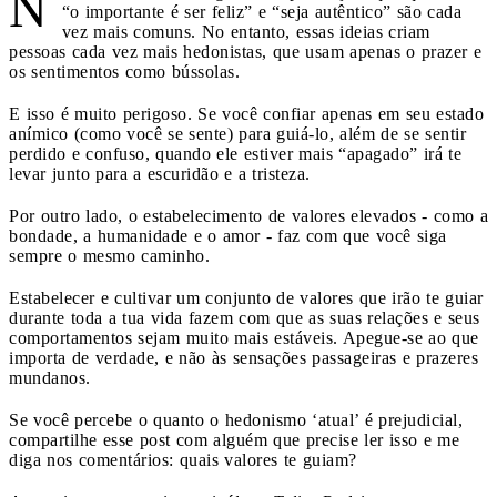
N
“o importante é ser feliz” e “seja autêntico” são cada
vez mais comuns. No entanto, essas ideias criam
pessoas cada vez mais hedonistas, que usam apenas o prazer e
os sentimentos como bússolas.
E isso é muito perigoso. Se você confiar apenas em seu estado
anímico (como você se sente) para guiá-lo, além de se sentir
perdido e confuso, quando ele estiver mais “apagado” irá te
levar junto para a escuridão e a tristeza.
Por outro lado, o estabelecimento de valores elevados - como a
bondade, a humanidade e o amor - faz com que você siga
sempre o mesmo caminho.
Estabelecer e cultivar um conjunto de valores que irão te guiar
durante toda a tua vida fazem com que as suas relações e seus
comportamentos sejam muito mais estáveis. Apegue-se ao que
importa de verdade, e não às sensações passageiras e prazeres
mundanos.
Se você percebe o quanto o hedonismo ‘atual’ é prejudicial,
compartilhe esse post com alguém que precise ler isso e me
diga nos comentários: quais valores te guiam?