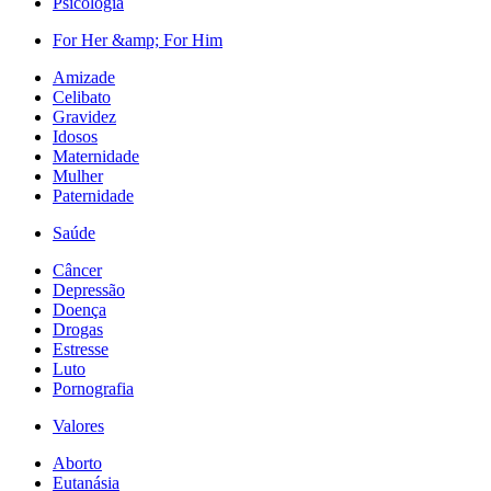
Psicologia
For Her &amp; For Him
Amizade
Celibato
Gravidez
Idosos
Maternidade
Mulher
Paternidade
Saúde
Câncer
Depressão
Doença
Drogas
Estresse
Luto
Pornografia
Valores
Aborto
Eutanásia