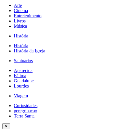
Arte
Cinema
Entretenimento
Livros
Música
História
História
História da Igreja
Santuários
Aparecida
Fátima
Guadalupe
Lourdes
Viagem
Curiosidades
peregrinacao
Terra Santa
✕