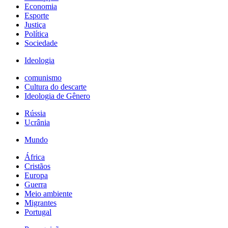
Economia
Esporte
Justiça
Política
Sociedade
Ideologia
comunismo
Cultura do descarte
Ideologia de Gênero
Rússia
Ucrânia
Mundo
África
Cristãos
Europa
Guerra
Meio ambiente
Migrantes
Portugal