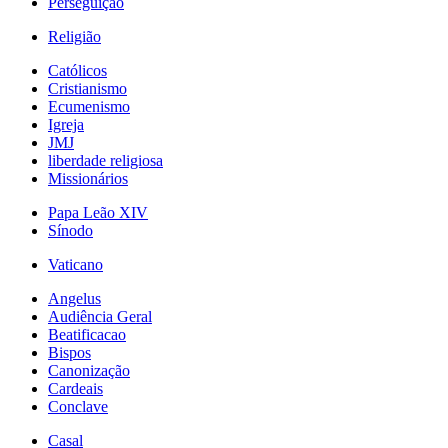
Perseguição
Religião
Católicos
Cristianismo
Ecumenismo
Igreja
JMJ
liberdade religiosa
Missionários
Papa Leão XIV
Sínodo
Vaticano
Angelus
Audiência Geral
Beatificacao
Bispos
Canonização
Cardeais
Conclave
Casal