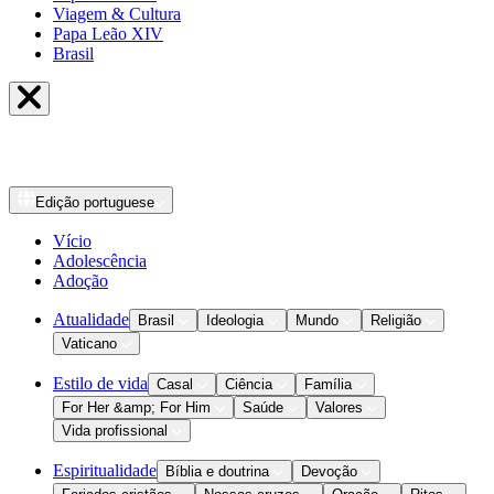
Viagem & Cultura
Papa Leão XIV
Brasil
Edição
portuguese
Vício
Adolescência
Adoção
Atualidade
Brasil
Ideologia
Mundo
Religião
Vaticano
Estilo de vida
Casal
Ciência
Família
For Her &amp; For Him
Saúde
Valores
Vida profissional
Espiritualidade
Bíblia e doutrina
Devoção