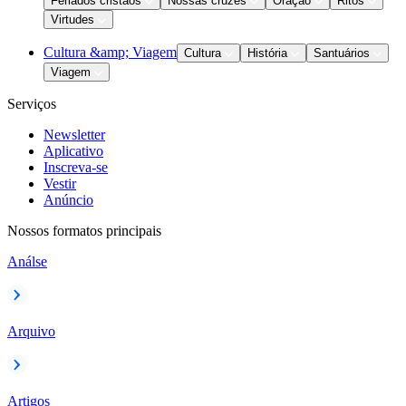
Feriados cristãos
Nossas cruzes
Oração
Ritos
Virtudes
Cultura &amp; Viagem
Cultura
História
Santuários
Viagem
Serviços
Newsletter
Aplicativo
Inscreva-se
Vestir
Anúncio
Nossos formatos principais
Análse
Arquivo
Artigos