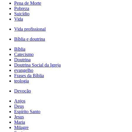
Pena de Morte
Pobreza
Suicídio
Vida
Vida profissional
Bíblia e doutrina
Bíblia
Catecismo
Doutrina
Doutrina Social da Igreja
evangelho
Frases da Bíblia
teologia
Devoção
Anjos
Deus
Espírito Santo
Jesus
Maria
Milagre