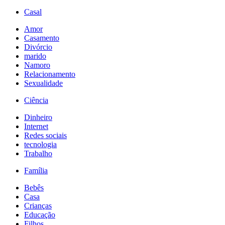
Casal
Amor
Casamento
Divórcio
marido
Namoro
Relacionamento
Sexualidade
Ciência
Dinheiro
Internet
Redes sociais
tecnologia
Trabalho
Família
Bebês
Casa
Crianças
Educação
Filhos