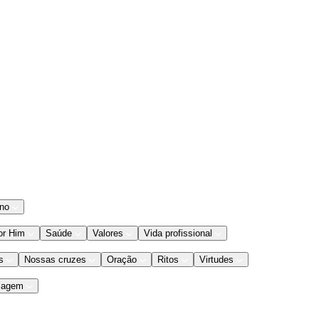
ano
or Him
Saúde
Valores
Vida profissional
s
Nossas cruzes
Oração
Ritos
Virtudes
iagem