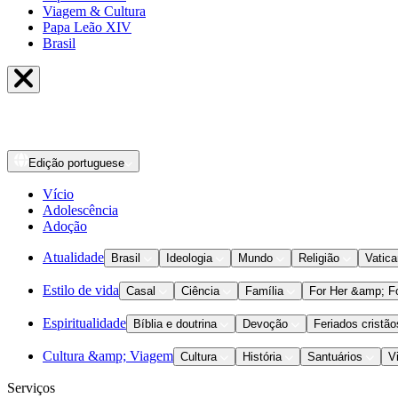
Viagem & Cultura
Papa Leão XIV
Brasil
Edição
portuguese
Vício
Adolescência
Adoção
Atualidade
Brasil
Ideologia
Mundo
Religião
Vatic
Estilo de vida
Casal
Ciência
Família
For Her &amp; F
Espiritualidade
Bíblia e doutrina
Devoção
Feriados cristão
Cultura &amp; Viagem
Cultura
História
Santuários
V
Serviços