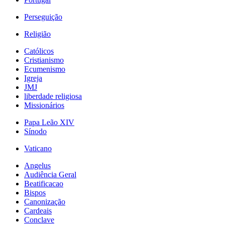
Perseguição
Religião
Católicos
Cristianismo
Ecumenismo
Igreja
JMJ
liberdade religiosa
Missionários
Papa Leão XIV
Sínodo
Vaticano
Angelus
Audiência Geral
Beatificacao
Bispos
Canonização
Cardeais
Conclave