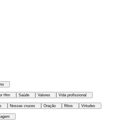
ano
or Him
Saúde
Valores
Vida profissional
s
Nossas cruzes
Oração
Ritos
Virtudes
iagem