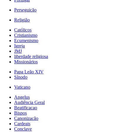
Perseguição
Religião
Católicos
Cristianismo
Ecumenismo
Igreja
JMJ
liberdade religiosa
Missionários
Papa Leão XIV
Sínodo
Vaticano
Angelus
Audiência Geral
Beatificacao
Bispos
Canonização
Cardeais
Conclave