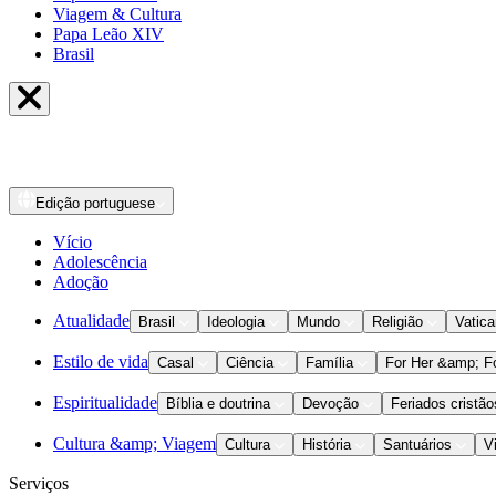
Viagem & Cultura
Papa Leão XIV
Brasil
Edição
portuguese
Vício
Adolescência
Adoção
Atualidade
Brasil
Ideologia
Mundo
Religião
Vatic
Estilo de vida
Casal
Ciência
Família
For Her &amp; F
Espiritualidade
Bíblia e doutrina
Devoção
Feriados cristão
Cultura &amp; Viagem
Cultura
História
Santuários
V
Serviços