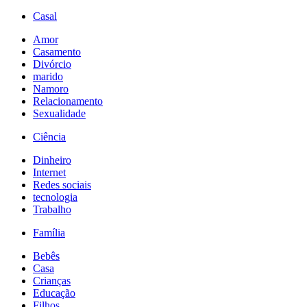
Casal
Amor
Casamento
Divórcio
marido
Namoro
Relacionamento
Sexualidade
Ciência
Dinheiro
Internet
Redes sociais
tecnologia
Trabalho
Família
Bebês
Casa
Crianças
Educação
Filhos