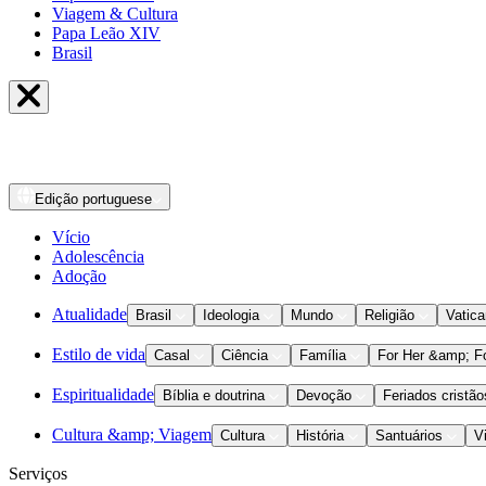
Viagem & Cultura
Papa Leão XIV
Brasil
Edição
portuguese
Vício
Adolescência
Adoção
Atualidade
Brasil
Ideologia
Mundo
Religião
Vatic
Estilo de vida
Casal
Ciência
Família
For Her &amp; F
Espiritualidade
Bíblia e doutrina
Devoção
Feriados cristão
Cultura &amp; Viagem
Cultura
História
Santuários
V
Serviços