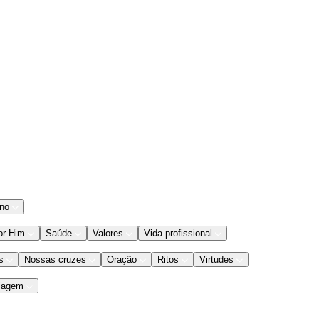
ano
or Him
Saúde
Valores
Vida profissional
s
Nossas cruzes
Oração
Ritos
Virtudes
iagem