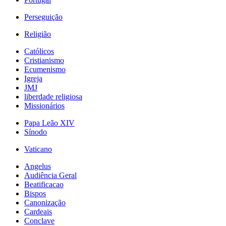
Perseguição
Religião
Católicos
Cristianismo
Ecumenismo
Igreja
JMJ
liberdade religiosa
Missionários
Papa Leão XIV
Sínodo
Vaticano
Angelus
Audiência Geral
Beatificacao
Bispos
Canonização
Cardeais
Conclave