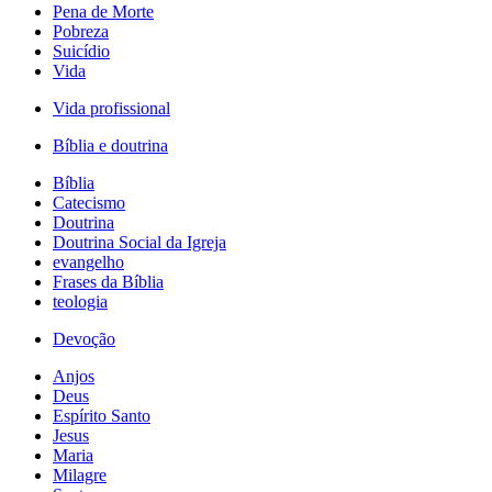
Pena de Morte
Pobreza
Suicídio
Vida
Vida profissional
Bíblia e doutrina
Bíblia
Catecismo
Doutrina
Doutrina Social da Igreja
evangelho
Frases da Bíblia
teologia
Devoção
Anjos
Deus
Espírito Santo
Jesus
Maria
Milagre