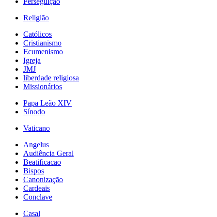
Perseguição
Religião
Católicos
Cristianismo
Ecumenismo
Igreja
JMJ
liberdade religiosa
Missionários
Papa Leão XIV
Sínodo
Vaticano
Angelus
Audiência Geral
Beatificacao
Bispos
Canonização
Cardeais
Conclave
Casal