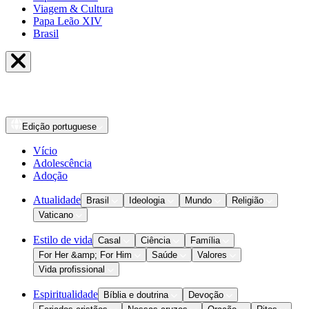
Viagem & Cultura
Papa Leão XIV
Brasil
Edição
portuguese
Vício
Adolescência
Adoção
Atualidade
Brasil
Ideologia
Mundo
Religião
Vaticano
Estilo de vida
Casal
Ciência
Família
For Her &amp; For Him
Saúde
Valores
Vida profissional
Espiritualidade
Bíblia e doutrina
Devoção