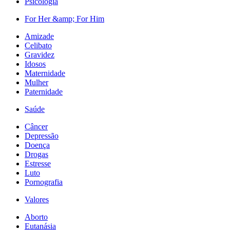
Psicologia
For Her &amp; For Him
Amizade
Celibato
Gravidez
Idosos
Maternidade
Mulher
Paternidade
Saúde
Câncer
Depressão
Doença
Drogas
Estresse
Luto
Pornografia
Valores
Aborto
Eutanásia