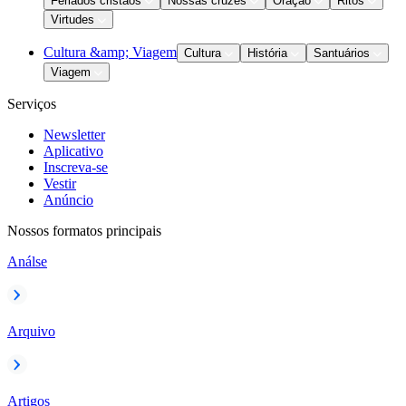
Feriados cristãos
Nossas cruzes
Oração
Ritos
Virtudes
Cultura &amp; Viagem
Cultura
História
Santuários
Viagem
Serviços
Newsletter
Aplicativo
Inscreva-se
Vestir
Anúncio
Nossos formatos principais
Análse
Arquivo
Artigos