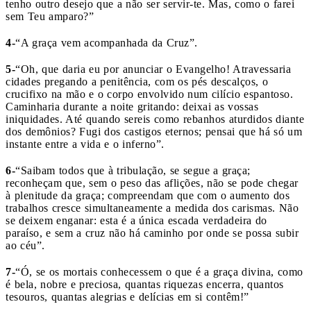
tenho outro desejo que a não ser servir-te. Mas, como o farei
sem Teu amparo?”
4-
“A graça vem acompanhada da Cruz”.
5-
“Oh, que daria eu por anunciar o Evangelho! Atravessaria
cidades pregando a penitência, com os pés descalços, o
crucifixo na mão e o corpo envolvido num cilício espantoso.
Caminharia durante a noite gritando: deixai as vossas
iniquidades. Até quando sereis como rebanhos aturdidos diante
dos demônios? Fugi dos castigos eternos; pensai que há só um
instante entre a vida e o inferno”.
6-
“Saibam todos que à tribulação, se segue a graça;
reconheçam que, sem o peso das aflições, não se pode chegar
à plenitude da graça; compreendam que com o aumento dos
trabalhos cresce simultaneamente a medida dos carismas. Não
se deixem enganar: esta é a única escada verdadeira do
paraíso, e sem a cruz não há caminho por onde se possa subir
ao céu”.
7-
“Ó, se os mortais conhecessem o que é a graça divina, como
é bela, nobre e preciosa, quantas riquezas encerra, quantos
tesouros, quantas alegrias e delícias em si contêm!”