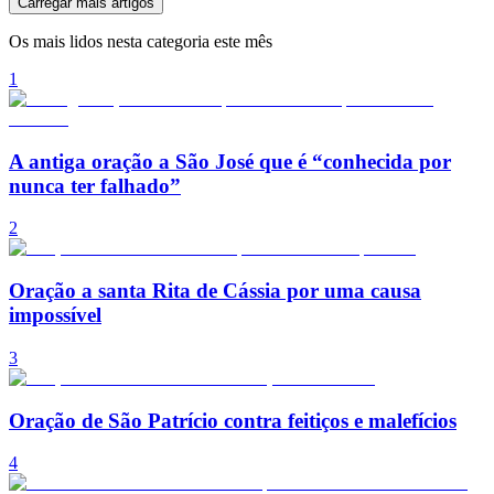
Carregar mais artigos
Os mais lidos nesta categoria este mês
1
A antiga oração a São José que é “conhecida por
nunca ter falhado”
2
Oração a santa Rita de Cássia por uma causa
impossível
3
Oração de São Patrício contra feitiços e malefícios
4