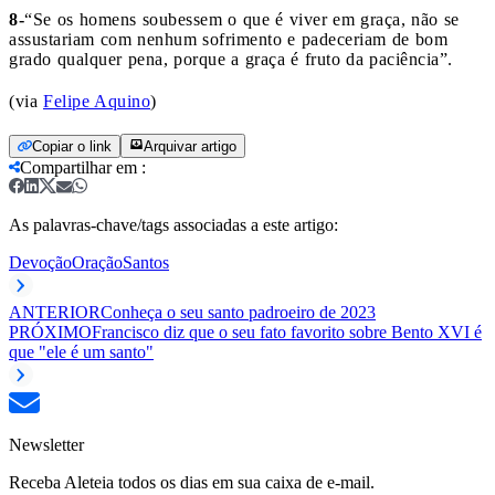
8-
“Se os homens soubessem o que é viver em graça, não se
assustariam com nenhum sofrimento e padeceriam de bom
grado qualquer pena, porque a graça é fruto da paciência”.
(via
Felipe Aquino
)
Copiar o link
Arquivar artigo
Compartilhar em
:
As palavras-chave/tags associadas a este artigo:
Devoção
Oração
Santos
ANTERIOR
Conheça o seu santo padroeiro de 2023
PRÓXIMO
Francisco diz que o seu fato favorito sobre Bento XVI é
que "ele é um santo"
Newsletter
Receba Aleteia todos os dias em sua caixa de e-mail.