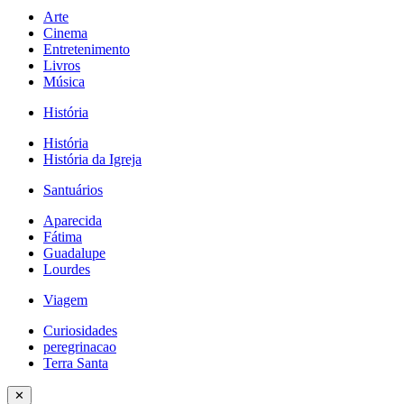
Arte
Cinema
Entretenimento
Livros
Música
História
História
História da Igreja
Santuários
Aparecida
Fátima
Guadalupe
Lourdes
Viagem
Curiosidades
peregrinacao
Terra Santa
✕