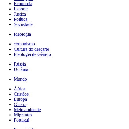
Economia
Esporte
Justiça
Política
Sociedade
Ideologia
comunismo
Cultura do descarte
Ideologia de Gênero
Rússia
Ucrânia
Mundo
África
Cristãos
Europa
Guerra
Meio ambiente
Migrantes
Portugal