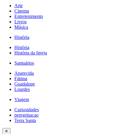
Arte
Cinema
Entretenimento
Livros
Música
História
História
História da Igreja
Santuários
Aparecida
Fátima
Guadalupe
Lourdes
Viagem
Curiosidades
peregrinacao
Terra Santa
✕