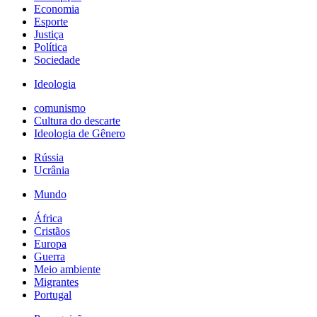
Economia
Esporte
Justiça
Política
Sociedade
Ideologia
comunismo
Cultura do descarte
Ideologia de Gênero
Rússia
Ucrânia
Mundo
África
Cristãos
Europa
Guerra
Meio ambiente
Migrantes
Portugal