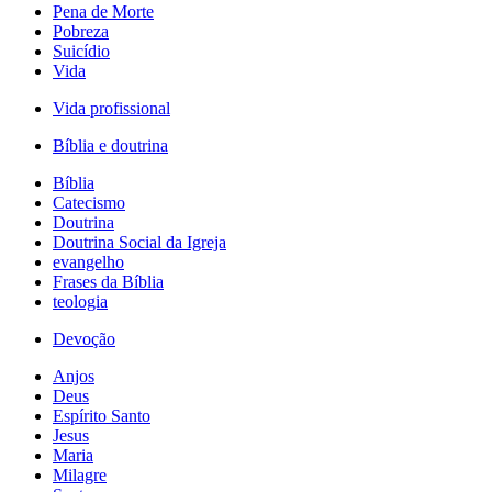
Pena de Morte
Pobreza
Suicídio
Vida
Vida profissional
Bíblia e doutrina
Bíblia
Catecismo
Doutrina
Doutrina Social da Igreja
evangelho
Frases da Bíblia
teologia
Devoção
Anjos
Deus
Espírito Santo
Jesus
Maria
Milagre