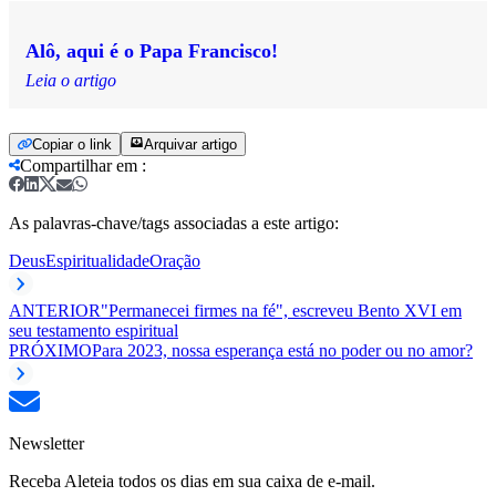
Alô, aqui é o Papa Francisco!
Leia o artigo
Copiar o link
Arquivar artigo
Compartilhar em
:
As palavras-chave/tags associadas a este artigo:
Deus
Espiritualidade
Oração
ANTERIOR
"Permanecei firmes na fé", escreveu Bento XVI em
seu testamento espiritual
PRÓXIMO
Para 2023, nossa esperança está no poder ou no amor?
Newsletter
Receba Aleteia todos os dias em sua caixa de e-mail.