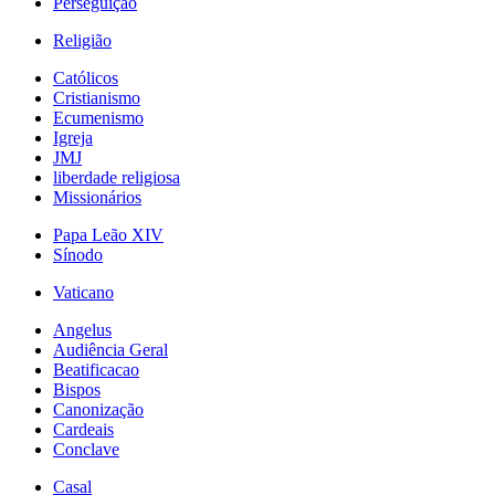
Perseguição
Religião
Católicos
Cristianismo
Ecumenismo
Igreja
JMJ
liberdade religiosa
Missionários
Papa Leão XIV
Sínodo
Vaticano
Angelus
Audiência Geral
Beatificacao
Bispos
Canonização
Cardeais
Conclave
Casal