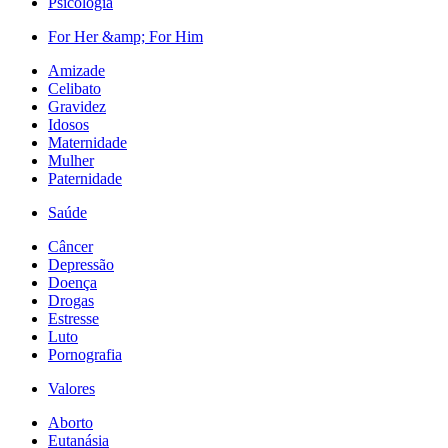
Psicologia
For Her &amp; For Him
Amizade
Celibato
Gravidez
Idosos
Maternidade
Mulher
Paternidade
Saúde
Câncer
Depressão
Doença
Drogas
Estresse
Luto
Pornografia
Valores
Aborto
Eutanásia