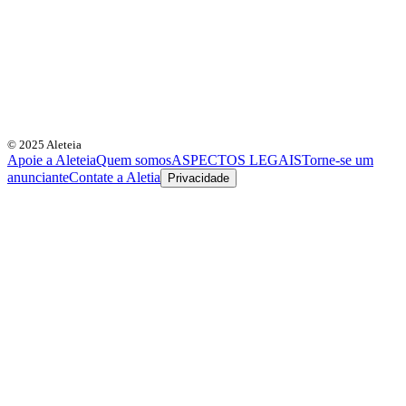
© 2025 Aleteia
Apoie a Aleteia
Quem somos
ASPECTOS LEGAIS
Torne-se um
anunciante
Contate a Aletia
Privacidade