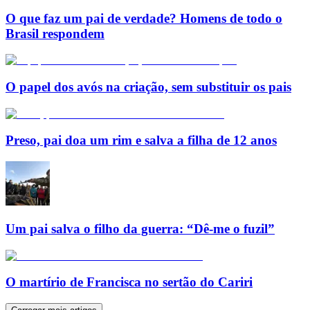
O que faz um pai de verdade? Homens de todo o
Brasil respondem
O papel dos avós na criação, sem substituir os pais
Preso, pai doa um rim e salva a filha de 12 anos
Um pai salva o filho da guerra: “Dê-me o fuzil”
O martírio de Francisca no sertão do Cariri