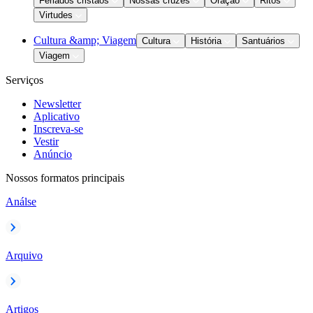
Feriados cristãos
Nossas cruzes
Oração
Ritos
Virtudes
Cultura &amp; Viagem
Cultura
História
Santuários
Viagem
Serviços
Newsletter
Aplicativo
Inscreva-se
Vestir
Anúncio
Nossos formatos principais
Análse
Arquivo
Artigos