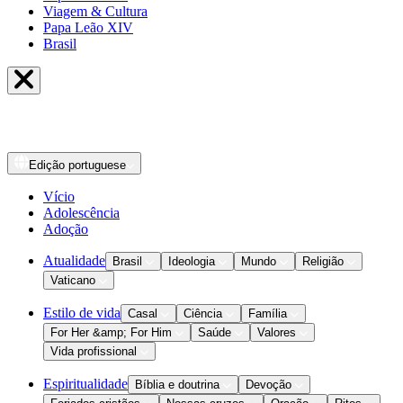
Viagem & Cultura
Papa Leão XIV
Brasil
Edição
portuguese
Vício
Adolescência
Adoção
Atualidade
Brasil
Ideologia
Mundo
Religião
Vaticano
Estilo de vida
Casal
Ciência
Família
For Her &amp; For Him
Saúde
Valores
Vida profissional
Espiritualidade
Bíblia e doutrina
Devoção