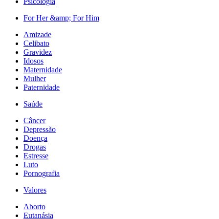
Psicologia
For Her &amp; For Him
Amizade
Celibato
Gravidez
Idosos
Maternidade
Mulher
Paternidade
Saúde
Câncer
Depressão
Doença
Drogas
Estresse
Luto
Pornografia
Valores
Aborto
Eutanásia