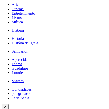
Arte
Cinema
Entretenimento
Livros
Música
História
História
História da Igreja
Santuários
Aparecida
Fátima
Guadalupe
Lourdes
Viagem
Curiosidades
peregrinacao
Terra Santa
✕