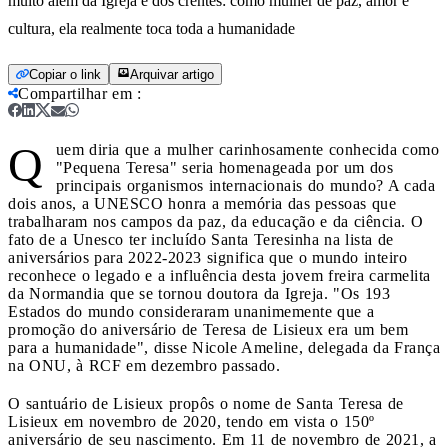
muito além da Igreja e dos crentes: como mulher de paz, amor e
cultura, ela realmente toca toda a humanidade
Copiar o link
Arquivar artigo
Compartilhar em
:
Q
uem diria que a mulher carinhosamente conhecida como
"Pequena Teresa" seria homenageada por um dos
principais organismos internacionais do mundo? A cada
dois anos, a UNESCO honra a memória das pessoas que
trabalharam nos campos da paz, da educação e da ciência. O
fato de a Unesco ter incluído Santa Teresinha na lista de
aniversários para 2022-2023 significa que o mundo inteiro
reconhece o legado e a influência desta jovem freira carmelita
da Normandia que se tornou doutora da Igreja. "Os 193
Estados do mundo consideraram unanimemente que a
promoção do aniversário de Teresa de Lisieux era um bem
para a humanidade", disse Nicole Ameline, delegada da França
na ONU, à RCF em dezembro passado.
O santuário de Lisieux propôs o nome de Santa Teresa de
Lisieux em novembro de 2020, tendo em vista o 150º
aniversário de seu nascimento. Em 11 de novembro de 2021, a