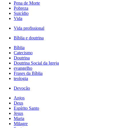
Pena de Morte
Pobreza
Suicídio
Vida
Vida profissional
Bíblia e doutrina
Bíblia
Catecismo
Doutrina
Doutrina Social da Igreja
evangelho
Frases da Bíblia
teologia
Devoção
Anjos
Deus
Espírito Santo
Jesus
Maria
Milagre