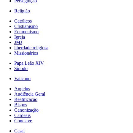
Perseguição
Religião
Católicos
Cristianismo
Ecumenismo
Igreja
JMJ
liberdade religiosa
Missionários
Papa Leão XIV
Sínodo
Vaticano
Angelus
Audiência Geral
Beatificacao
Bispos
Canonização
Cardeais
Conclave
Casal