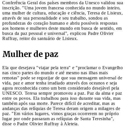
Conferência Geral dos países membros da Unesco validou sua
inscrição. "Uma jovem francesa conhecida no mundo inteiro,
uma mulher de cultura, educação e ciência, Teresa de Lisieux,
através de sua personalidade e seu trabalho, sondou as
profundezas do coração humano e abriu possíveis respostas
aos homens e mulheres deste mundo em busca de sentido, em
busca da paz pessoal e universal", explicou Padre Olivier
Ruffray, reitor do santuário de Lisieux.
Mulher de paz
Ela que desejava "viajar pela terra" e "proclamar o Evangelho
nas cinco partes do mundo e até mesmo nas ilhas mais
remotas" pode se regozijar de que sua mensagem universal de
vida, paz e amor tenha irradiado através dos oceanos e seja
agora reconhecida como um bem considerado desejável pela
UNESCO. Teresa sempre promoveu a paz. Paz da alma e paz
entre os povos. Ela trabalhou para isso durante sua vida, mas
também após sua morte. Parece difícil de acreditar, mas as
andanças das relíquias de Teresa deram origem a milagres de
paz. "Em vários lugares, vimos graças ocorrerem no próprio
lugar por onde passaram as relíquias de Santa Teresinha",
disse o Padre Olivier Ruffray à Aleteia.