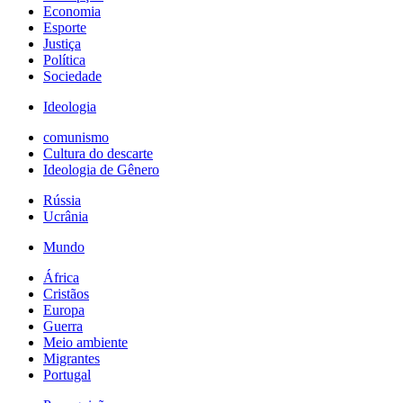
Economia
Esporte
Justiça
Política
Sociedade
Ideologia
comunismo
Cultura do descarte
Ideologia de Gênero
Rússia
Ucrânia
Mundo
África
Cristãos
Europa
Guerra
Meio ambiente
Migrantes
Portugal