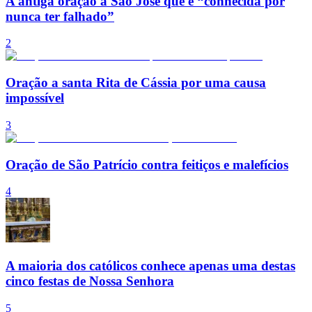
A antiga oração a São José que é “conhecida por
nunca ter falhado”
2
Oração a santa Rita de Cássia por uma causa
impossível
3
Oração de São Patrício contra feitiços e malefícios
4
A maioria dos católicos conhece apenas uma destas
cinco festas de Nossa Senhora
5