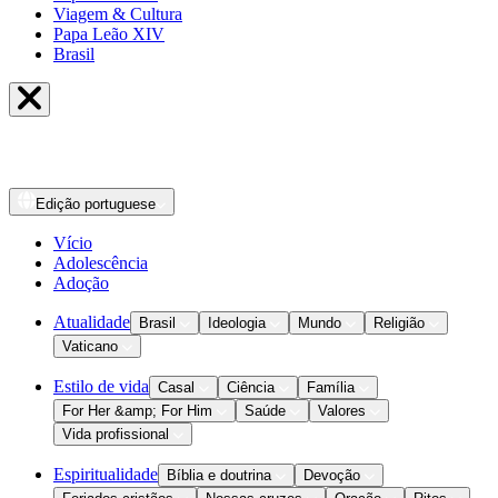
Viagem & Cultura
Papa Leão XIV
Brasil
Edição
portuguese
Vício
Adolescência
Adoção
Atualidade
Brasil
Ideologia
Mundo
Religião
Vaticano
Estilo de vida
Casal
Ciência
Família
For Her &amp; For Him
Saúde
Valores
Vida profissional
Espiritualidade
Bíblia e doutrina
Devoção