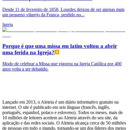
Desde 11 de fevereiro de 1858, Lourdes deixou de ser apenas mais
um pequeno vilarejo da França, perdido no...
Igreja
Porque é que uma missa em latim voltou a abrir
uma ferida na Igreja?
Modo de celebrar a Missa que vigorou na Igreja Católica por 400
anos volta a ser debatido.
Lançado em 2013, o Aleteia é um diário informativo gratuito na
internet. O site é publicado em seis línguas (francês, inglês,
português, espanhol, polaco e esloveno). Todos os meses, mais de
10 milhões de leitores acedem ao Aleteia através do seu site, da
aplicação e das redes sociais. O Aleteia alcança cerca de 50 milhões
de pessoas em todo o mundo, tornando-se um dos líderes dos meios