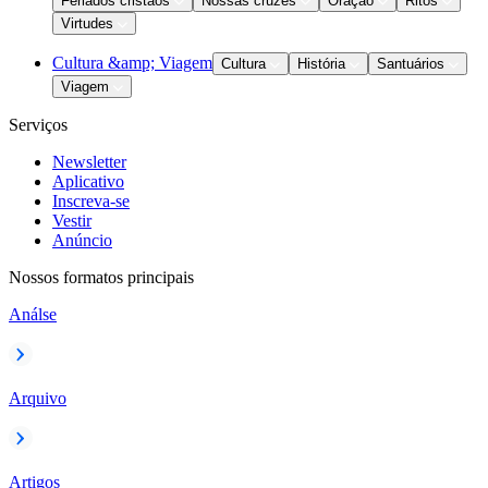
Feriados cristãos
Nossas cruzes
Oração
Ritos
Virtudes
Cultura &amp; Viagem
Cultura
História
Santuários
Viagem
Serviços
Newsletter
Aplicativo
Inscreva-se
Vestir
Anúncio
Nossos formatos principais
Análse
Arquivo
Artigos