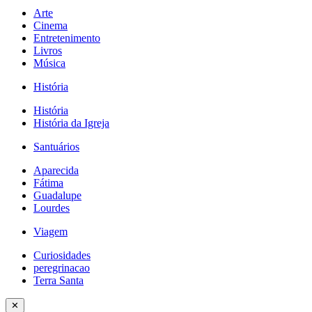
Arte
Cinema
Entretenimento
Livros
Música
História
História
História da Igreja
Santuários
Aparecida
Fátima
Guadalupe
Lourdes
Viagem
Curiosidades
peregrinacao
Terra Santa
✕