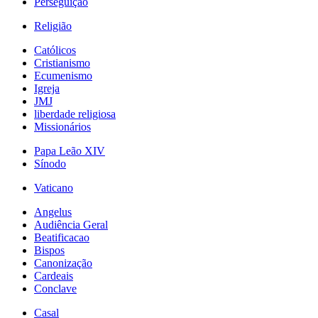
Perseguição
Religião
Católicos
Cristianismo
Ecumenismo
Igreja
JMJ
liberdade religiosa
Missionários
Papa Leão XIV
Sínodo
Vaticano
Angelus
Audiência Geral
Beatificacao
Bispos
Canonização
Cardeais
Conclave
Casal