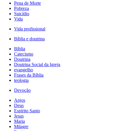
Pena de Morte
Pobreza
Suicídio
Vida
Vida profissional
Bíblia e doutrina
Bíblia
Catecismo
Doutrina
Doutrina Social da Igreja
evangelho
Frases da Bíblia
teologia
Devoção
Anjos
Deus
Espírito Santo
Jesus
Maria
Milagre