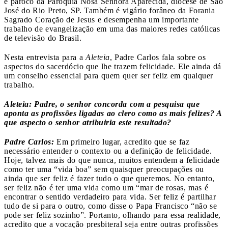
é pároco da Paróquia Nosa Senhora Aparecida, diocese de São
José do Rio Preto, SP. Também é vigário forâneo da Forania
Sagrado Coração de Jesus e desempenha um importante
trabalho de evangelização em uma das maiores redes católicas
de televisão do Brasil.
Nesta entrevista para a
Aleteia
, Padre Carlos fala sobre os
aspectos do sacerdócio que lhe trazem felicidade. Ele ainda dá
um conselho essencial para quem quer ser feliz em qualquer
trabalho.
Aleteia: Padre, o senhor concorda com a pesquisa que
aponta as profissões ligadas ao clero como as mais felizes? A
que aspecto o senhor atribuiria este resultado?
Padre Carlos:
Em primeiro lugar, acredito que se faz
necessário entender o contexto ou a definição de felicidade.
Hoje, talvez mais do que nunca, muitos entendem a felicidade
como ter uma “vida boa” sem quaisquer preocupações ou
ainda que ser feliz é fazer tudo o que queremos. No entanto,
ser feliz não é ter uma vida como um “mar de rosas, mas é
encontrar o sentido verdadeiro para vida. Ser feliz é partilhar
tudo de si para o outro, como disse o Papa Francisco “não se
pode ser feliz sozinho”. Portanto, olhando para essa realidade,
acredito que a vocação presbiteral seja entre outras profissões