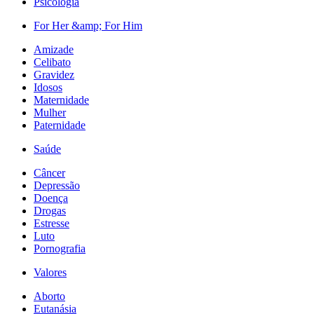
Psicologia
For Her &amp; For Him
Amizade
Celibato
Gravidez
Idosos
Maternidade
Mulher
Paternidade
Saúde
Câncer
Depressão
Doença
Drogas
Estresse
Luto
Pornografia
Valores
Aborto
Eutanásia