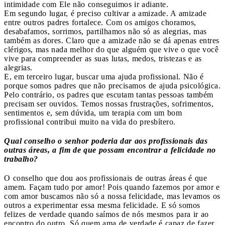
intimidade com Ele não conseguimos ir adiante.
Em segundo lugar, é preciso cultivar a amizade. A amizade
entre outros padres fortalece. Com os amigos choramos,
desabafamos, sorrimos, partilhamos não só as alegrias, mas
também as dores. Claro que a amizade não se dá apenas entres
clérigos, mas nada melhor do que alguém que vive o que você
vive para compreender as suas lutas, medos, tristezas e as
alegrias.
E, em terceiro lugar, buscar uma ajuda profissional. Não é
porque somos padres que não precisamos de ajuda psicológica.
Pelo contrário, os padres que escutam tantas pessoas também
precisam ser ouvidos. Temos nossas frustrações, sofrimentos,
sentimentos e, sem dúvida, um terapia com um bom
profissional contribui muito na vida do presbítero.
Qual conselho o senhor poderia dar aos profissionais das
outras áreas, a fim de que possam encontrar a felicidade no
trabalho?
O conselho que dou aos profissionais de outras áreas é que
amem. Façam tudo por amor! Pois quando fazemos por amor e
com amor buscamos não só a nossa felicidade, mas levamos os
outros a experimentar essa mesma felicidade. E só somos
felizes de verdade quando saímos de nós mesmos para ir ao
encontro do outro. Só quem ama de verdade é capaz de fazer