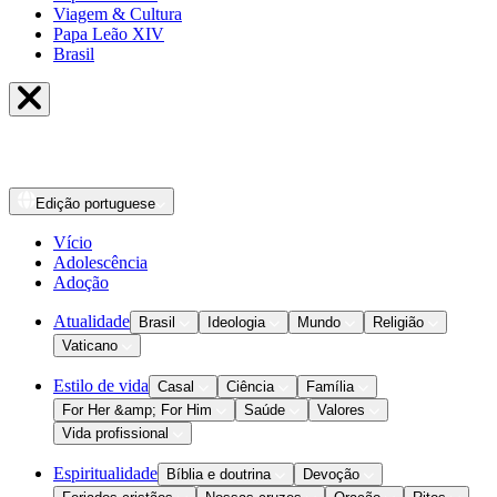
Viagem & Cultura
Papa Leão XIV
Brasil
Edição
portuguese
Vício
Adolescência
Adoção
Atualidade
Brasil
Ideologia
Mundo
Religião
Vaticano
Estilo de vida
Casal
Ciência
Família
For Her &amp; For Him
Saúde
Valores
Vida profissional
Espiritualidade
Bíblia e doutrina
Devoção