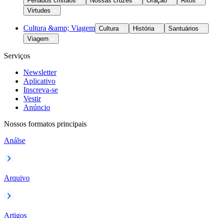
Feriados cristãos
Nossas cruzes
Oração
Ritos
Virtudes
Cultura &amp; Viagem
Cultura
História
Santuários
Viagem
Serviços
Newsletter
Aplicativo
Inscreva-se
Vestir
Anúncio
Nossos formatos principais
Análse
Arquivo
Artigos