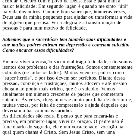
acordar. Celebro com o povo de Deus. Esta é para mim a
maior felicidade. Em segundo lugar, é quando me sinto “útil”
na vida dos outros. Como é bom saber que, inúmeras vezes,
Deus usa da minha pequenez para ajudar ou transformar a vida
de alguém que precisa. Ver a alegria e a transformação de
pessoas é para mim motivo de felicidade.
Sabemos que o sacerdócio tem também suas dificuldades e
que muitos padres entram em depressão e cometem suicídio.
Como encarar essas dificuldades?
Embora viver a vocação sacerdotal traga felicidade, não somos
isentos dos problemas e das frustrações. Somos constantemente
cobrados (de todos os lados). Muitos veem os padres como
“super heróis”, e por isso devem ser perfeitos. Diante dessa
pressão, cobrança e frustrações, muitos adocem e até mesmo
chegam ao ponto mais crítico, que é o suicídio. Vemos
atualmente um número crescente de padres que cometeram
suicídio. Às vezes, chegam nesse ponto por falta de abertura e,
muitas vezes, por falta de compreensão e ajuda daqueles que
deveriam olhar com mais carinho.
As dificuldades são reais. E penso que para encará-las é
preciso, em primeiro lugar, viver na oração. O padre não é
funcionário do sagrado, ele é um vocacionado, vocação na
qual quem chama é Cristo. Sem Jesus Cristo, sem uma