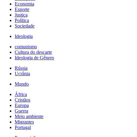
Economia
Esporte
Justiça
Política
Sociedade
Ideologia
comunismo
Cultura do descarte
Ideologia de Gênero
Rússia
Ucrânia
Mundo
África
Cristãos
Europa
Guerra
Meio ambiente
Migrantes
Portugal